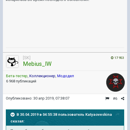
[SK]
17 953
Mebius_lW
Бета-тестер
,
Коллекционер
,
Мододел
6 968 публикаций
Опубликовано:
30 апр 2019, 07:38:07
#6
В 30.04.2019 в 04:55:38 пользователь
Katyaoveskina
сказал: