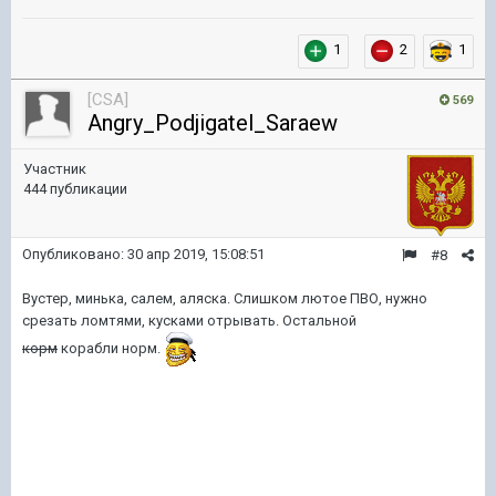
1
2
1
[CSA]
569
Angry_Podjigatel_Saraew
Участник
444 публикации
Опубликовано:
30 апр 2019, 15:08:51
#8
Вустер, минька, салем, аляска. Слишком лютое ПВО, нужно
срезать ломтями, кусками отрывать. Остальной
корм
корабли норм.