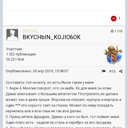
1
[BRIGM]
1 118
BKYCHbIN_KOJIO6OK
Участник
1 322 публикации
26 221 бой
Опубликовано:
30 апр 2019, 15:58:07
#15
Составить топ не могу, но есть/были такие у меня
1. Анри 4. Многие говорят, что он имба. Хз для меня он хлам.
Дамаг впитывает с большим аппетитом. Пострелять из далека
может зао и даже лучше. Форсаж не спасает, кручусь и верчусь и
один *** это корыто тает на глазах. Может по нему попадать
научились или я все-таки не так все делаю.
2. Принц эйтель фридрих. Думаю у кого он был, тот поймет меня.
Один плюс есть - задачи на сталь и серебро за его продажу.