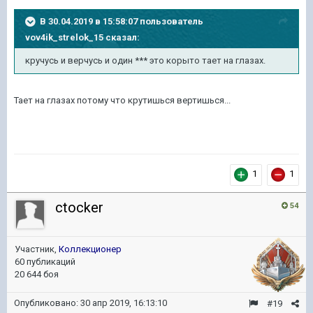
В 30.04.2019 в 15:58:07 пользователь
vov4ik_strelok_15
сказал:
кручусь и верчусь и один *** это корыто тает на глазах.
Тает на глазах потому что крутишься вертишься...
1
1
ctocker
54
Участник,
Коллекционер
60 публикаций
20 644 боя
Опубликовано:
30 апр 2019, 16:13:10
#19