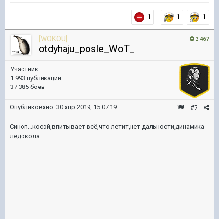
1
1
1
[WOKOU]
2 467
otdyhaju_posle_WoT_
Участник
1 993 публикации
37 385 боёв
Опубликовано:
30 апр 2019, 15:07:19
#7
Синоп...косой,впитывает всё,что летит,нет дальности,динамика
ледокола.