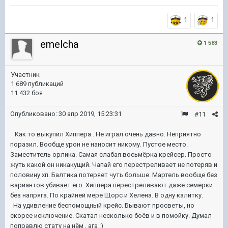
1
1
emelcha
1 583
Участник
1 689 публикаций
11 432 боя
Опубликовано:
30 апр 2019, 15:23:31
#11
Как то выкупил Хиппера . Не играл очень давно. Неприятно
поразил. Вообще урон не наносит никому. Пустое место.
Заместитель орлика. Самая слабая восьмёрка крейсер. Просто
жуть какой он никакущий. Чапай его перестреливает не потеряв и
половину хп. Балтика потеряет чуть больше. Мартель вообще без
вариантов убивает его. Хиппера перестреливают даже семёрки
без напряга. По крайней мере Щорс и Хелена. В одну калитку.
На удивление беспомощный крейс. Бывают просветы, но
скорее исключение. Скатал несколько боёв и в помойку. Думал
поправлю стату на нём , ага
:)