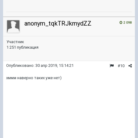
anonym_tqkTRJkmydZZ
2 098
Участник
1 251 публикация
Опубликовано:
30 апр 2019, 15:14:21
#10
хммм наверно таких уже нет)