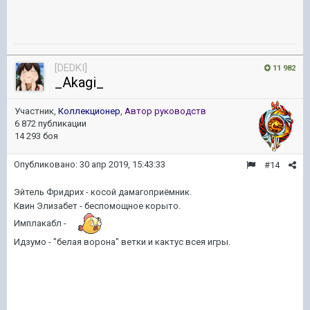
[DEDKI]
11 982
_Akagi_
Участник,
Коллекционер
,
Автор руководств
6 872 публикации
14 293 боя
Опубликовано:
30 апр 2019, 15:43:33
#14
Эйтель Фридрих - косой дамагоприёмник.
Квин Элизабет - беспомощное корыто.
Имплакабл -
Идзумо - "белая ворона" ветки и кактус всея игры.