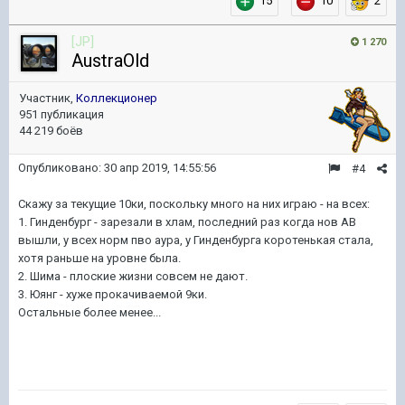
15
10
2
[JP]
1 270
AustraOld
Участник,
Коллекционер
951 публикация
44 219 боёв
Опубликовано:
30 апр 2019, 14:55:56
#4
Скажу за текущие 10ки, поскольку много на них играю - на всех:
1. Гинденбург - зарезали в хлам, последний раз когда нов АВ
вышли, у всех норм пво аура, у Гинденбурга коротенькая стала,
хотя раньше на уровне была.
2. Шима - плоские жизни совсем не дают.
3. Юянг - хуже прокачиваемой 9ки.
Остальные более менее...