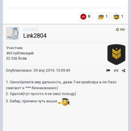
8
1
1
[R0GER]
905
Link2804
Участник
465 публикаций
32 356 боёв
Опубликовано:
30 апр 2019, 15:09:49
#9
1. Синоп(апните ему дальность, даже 7-ки крейсера а-ля Лазо
сжигают к *** безнаказанно)
2. Удалой(тут просто я не смог походу)
3. Хабар, причина чуть выше