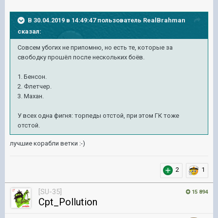
В 30.04.2019 в 14:49:47 пользователь
RealBrahman
сказал:
Совсем убогих не припомню, но есть те, которые за
свободку прошёл после нескольких боёв.
1. Бенсон.
2. Флетчер.
3. Махан.
У всех одна фигня: торпеды отстой, при этом ГК тоже
отстой.
лучшие корабли ветки
:-)
2
1
[SU-35]
15 894
Cpt_Pollution