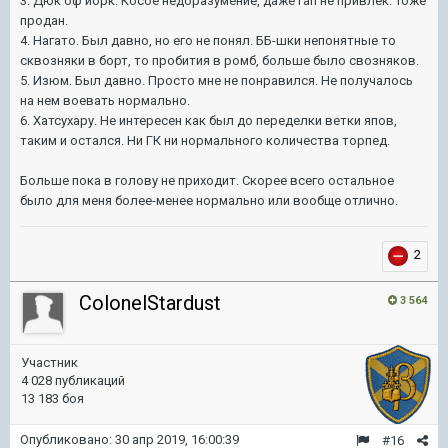
3. Дюк оф йорк. Косое недоразумение, даже гап не привлек. Тоже
продан.
4. Нагато. Был давно, но его не понял. ББ-шки непонятные то
сквозняки в борт, то пробития в ромб, больше было свозняков.
5. Изюм. Был давно. Просто мне не понравился. Не получалось
на нем воевать нормально.
6. Хатсухару. Не интересен как был до переделки ветки япов,
таким и остался. Ни ГК ни нормального количества торпед.
Больше пока в голову не приходит. Скорее всего остальное
было для меня более-менее нормально или вообще отлично.
2
ColonelStardust
3 564
Участник
4 028 публикаций
13 183 боя
Опубликовано:
30 апр 2019, 16:00:39
#16