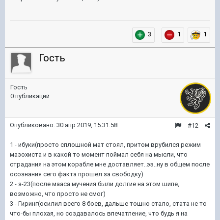
3
1
1
Гость
Гость
0 публикаций
Опубликовано:
30 апр 2019, 15:31:58
#12
1 - ибуки(просто сплошной мат стоял, притом врубился режим
мазохиста и в какой то момент поймал себя на мысли, что
страдания на этом корабле мне доставляет..ээ..ну в общем после
осознания сего факта прошел за свободку)
2 - з-23(после мааса мучения были долгие на этом шипе,
возможно, что просто не смог)
3 - Гиринг(осилил всего 8 боев, дальше тошно стало, стата не то
что-бы плохая, но создавалось впечатление, что будь я на