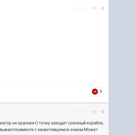
Жалоба
#2
3
Жалоба
#3
икатор не краснеет) точку заходит союзный корабль
совывается,вместе с засветившемся эсмом.Может