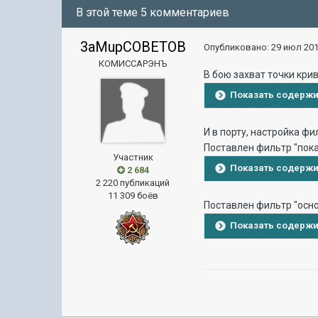
В этой теме 5 комментариев
3aMupCOBETOB
Опубликовано:
29 июл 201
КОМИССАРЭНЪ
В бою захват точки кри
Показать содерж
И в порту, настройка фи
Поставлен фильтр "пока
Участник
Показать содерж
2 684
2 220 публикаций
11 309 боёв
Поставлен фильтр "осн
Показать содерж