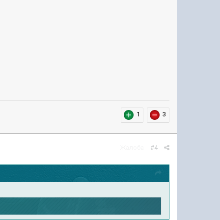
1
3
Жалоба
#4