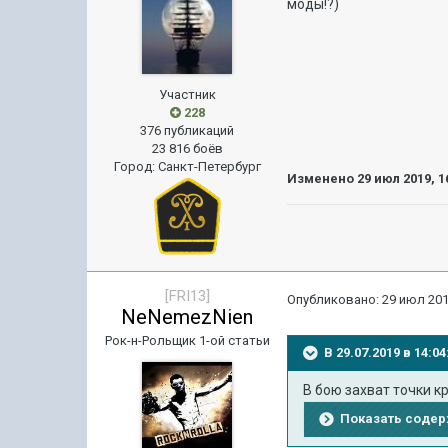
моды!?)
Участник
228
376 публикаций
23 816 боёв
Город
:
Санкт-Петербург
Изменено
29 июл 2019, 1
[FRI13]
Опубликовано:
29 июл 201
NeNemezNien
Рок-н-Рольщик 1-ой статьи
В 29.07.2019 в 14:
В бою захват точки к
Показать соде