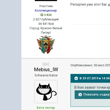
Репортил уже этот баг д
Участник
Коллекционер
3 824
2 627 публикаций
36 441 бой
Город
:
Красно-белый
Питер!
[SK]
Опубликовано:
30 июл 201
Mebius_lW
Schwarze Katze
В 29.07.2019 в 14:
В бою захват точки к
Показать соде
Бета-тестер