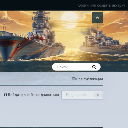
Войти
или
создать аккаунт
Все публикации
Войдите, чтобы подписаться
Подписчики
0