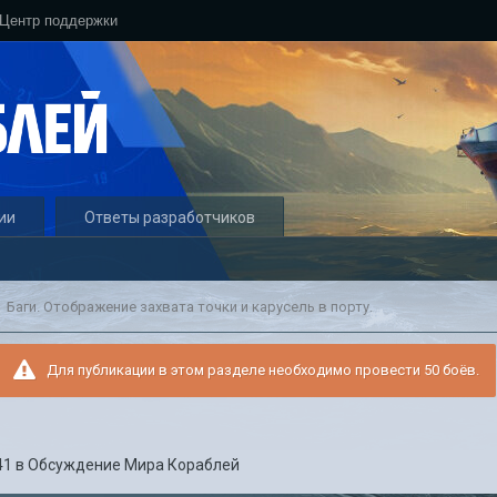
Центр поддержки
ии
Ответы разработчиков
Баги. Отображение захвата точки и карусель в порту.
Для публикации в этом разделе необходимо провести 50 боёв.
41
в
Обсуждение Мира Кораблей