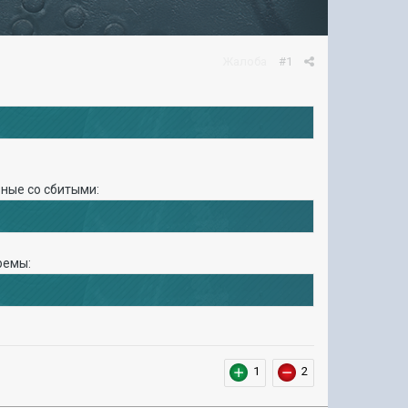
Жалоба
#1
вные со сбитыми:
ремы:
1
2