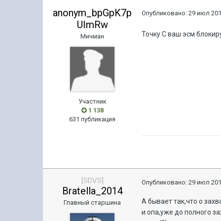
anonym_bpGpK7p
Опубликовано:
29 июл 201
UImRw
Точку С ваш эсм блокиру
Мичман
Участник
1 138
631 публикация
[SDVS]
Опубликовано:
29 июл 201
Bratella_2014
А бывает так,что о зах
Главный старшина
и опа,уже до полного з