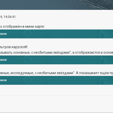
9, 14:04:41
во отображён в мини-карте:
имое
льтров каруселИ:
зывать основные, с несбитыми звёздами", а отображаются и осно
имое
овные, исследуемые, с несбитыми звёздами". А показывает ещёи п
имое