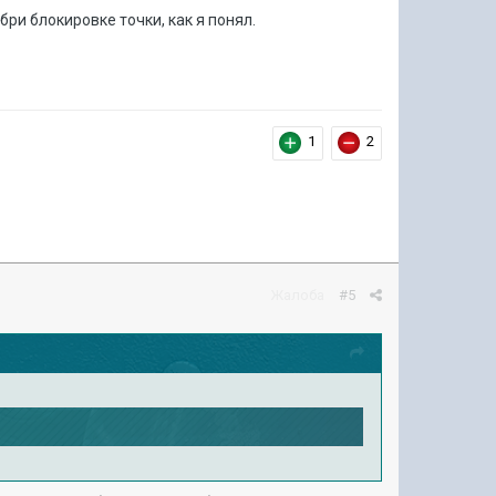
бри блокировке точки, как я понял.
1
2
Жалоба
#5