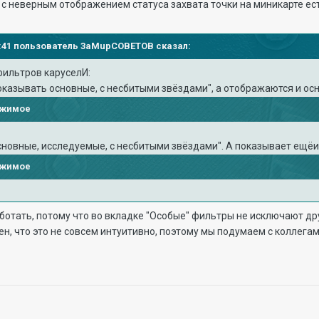
с неверным отображением статуса захвата точки на миникарте ест
04:41 пользователь
3aMupCOBETOB
сказал:
 фильтров каруселИ:
оказывать основные, с несбитыми звёздами", а отображаются и ос
ржимое
сновные, исследуемые, с несбитыми звёздами". А показывает ещёи
ржимое
ботать, потому что во вкладке "Особые" фильтры не исключают дру
асен, что это не совсем интуитивно, поэтому мы подумаем с колле