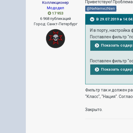
Приветствую! Проблема 
Коллекционер
Мододел
.
@NeNemezNien
17 953
6 968 публикаций
В 29.07.2019 в 14:
Город
:
Санкт-Петербург
И в порту, настройка
Поставлен фильтр "п
Показать соде
Поставлен фильтр "о
Показать соде
Фильтр так и должен ра
"Класс", "Нация". Согл
Закрыто.