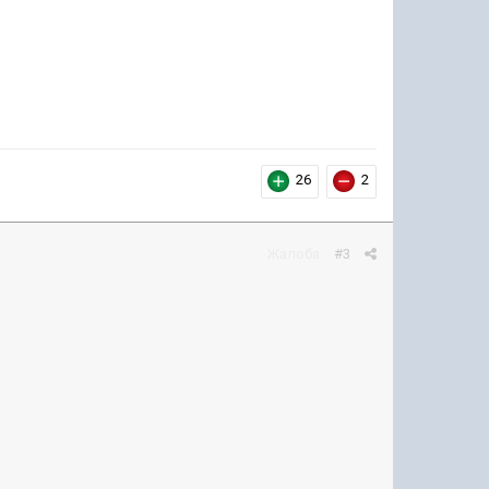
26
2
Жалоба
#3