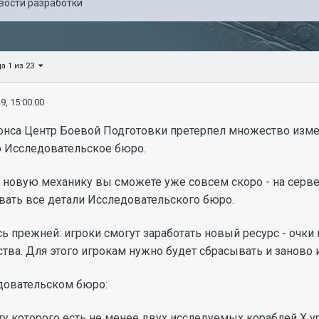
вости разработки
а 1 из 23
9, 15:00:00
онса Центр Боевой Подготовки претерпел множество измен
то Исследовательское бюро.
новую механику вы сможете уже совсем скоро - на сервере
ать все детали Исследовательского бюро.
сь прежней: игроки смогут заработать новый ресурс - очки
тва. Для этого игрокам нужно будет сбрасывать и заново 
довательском бюро:
ту которого есть не менее двух исследуемых кораблей X у