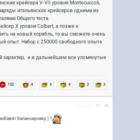
ские крейсера V-VII уровня Montecuccoli,
снаряды итальянских крейсеров одними из
талями Общего теста.
йсер X уровня Colbert, а позже к
пить на новый корабль, то вы сможете очень
ый опыт. Набор с 250000 свободного опыта
ый характер, и в дальнейшем все упомянутые
152
4
5
4
2
3
Жалоба
#2
разбавят балансировку ) ?