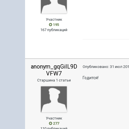
Участник
195
167 публикаций
anonym_gqGiIL9D
Опубликовано:
31 июл 201
VFW7
Годится!
Старшина 1 статьи
Участник
277
110 публикаций