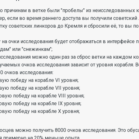
о причинам в ветке были "пробелы" из неисследованных ко
р, если во время раннего доступа вы получили советский 
ку советских линкоров до Кремля и сбросили её, то вы пол
у на очки исследования будет отображаться в интерфейсе 
здам" или "снежинкам";
исследования можно один раз за сброс ветки на каждом к
учаемых очков исследования зависит от уровня корабля. В
00 очков исследования:
вую победу на корабле VI уровня;
вую победу на корабле VII уровня;
рвую победу на корабле VIII уровня;
рвую победу на корабле IX уровня;
рвую победу на корабле X уровня;
носцев можно получить 8000 очков исследования. Это обус
я примерно на 20% меньше опыта.