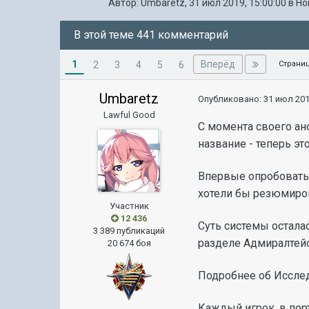
Автор:
Umbaretz
,
31 июл 2019, 15:00:00
в
Но
В этой теме 441 комментарий
1
Вперёд
2
3
4
5
6
Страниц
Umbaretz
Опубликовано:
31 июл 201
Lawful Good
С момента своего ан
название - теперь э
Впервые опробовать 
хотели бы резюмиров
Участник
12 436
Суть системы остала
3 389 публикаций
разделе Адмиралтейс
20 674 боя
Подробнее об Иссле
Каждый игрок, в пор