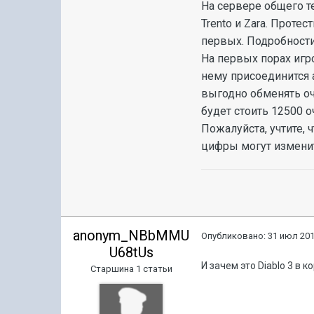
На сервере общего т
Trento и Zara. Прот
первых. Подробности
На первых порах игр
нему присоединится 
выгодно обменять оч
будет стоить 12500 
Пожалуйста, учтите,
цифры могут измени
anonym_NBbMMU
Опубликовано:
31 июл 201
U68tUs
И зачем это Diablo 3 в 
Старшина 1 статьи