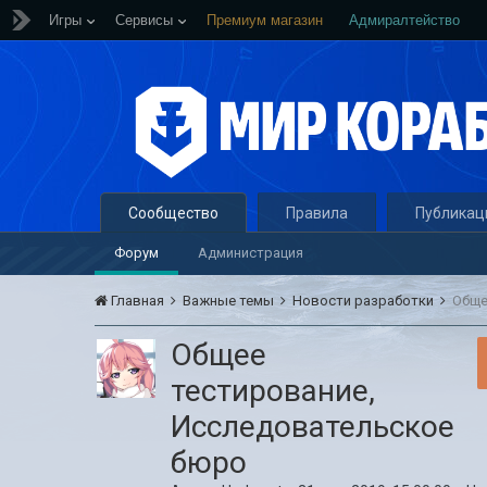
Игры
Сервисы
Премиум магазин
Адмиралтейство
Сообщество
Правила
Публикац
Форум
Администрация
Главная
Важные темы
Новости разработки
Обще
Общее
тестирование,
Исследовательское
бюро