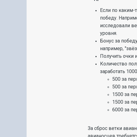
Если по каким-т
победу. Наприме
исследовали вет
уровня.
Бонус за побед
например, "звё
Получить очки 
Количество пол
заработать 100
500 за пер
500 за пер
1500 за пе
1500 за пе
6000 за пе
За сброс ветки авиа
авианосцев требуетс