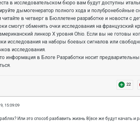
еста в исследовательском бюро вам будут доступны итальян
естируйте дымогенератор полного хода и полубронебойные 
 читайте в четверг в Бюллетене разработке и новости с де
оки смогут обменять очки исследования на французский кре
американский линкор X уровня Ohio. Если вы не готовы ко
ки исследования на наборы боевых сигналов или свободн
очков исследования.
 что информация в Блоге Разработки носит предварительн
ться.
22
9, 15:09:09
кораблях? Или это способ разбавить жизнь 8(все же будут качать и 