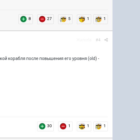
8
27
5
1
1
Жалоба
#4
кой корабля после повышения его уровня (old) -
30
1
1
1