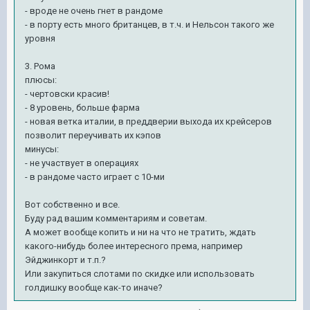
- вроде не очень гнет в рандоме
- в порту есть много британцев, в т.ч. и Нельсон такого же
уровня
3. Рома
плюсы:
- чертовски красив!
- 8 уровень, больше фарма
- новая ветка италии, в преддверии выхода их крейсеров
позволит переучивать их кэпов
минусы:
- не участвует в операциях
- в рандоме часто играет с 10-ми
Вот собственно и все.
Буду рад вашим комментариям и советам.
А может вообще копить и ни на что не тратить, ждать
какого-нибудь более интересного према, например
Эйджинкорт и т.п.?
Или закупиться слотами по скидке или использовать
голдишку вообще как-то иначе?