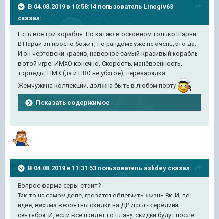
В 04.08.2019 в 10:58:14 пользователь
Linegiv63
сказал:
Есть все три корабля. Но катаю в основном только Шарни.
В Нараи он просто божит, но рандоме уже не очень, это да.
И он чертовски красив, наверное самый красивый корабль
в этой игре. ИМХО конечно. Скорость, манёвренность,
торпеды, ПМК (да и ПВО не убогое), перезарядка.
Жемчужина коллекции, должна быть в любом порту
Показать содержимое
В 04.08.2019 в 11:31:53 пользователь
ashdey
сказал:
Вопрос фарма серы стоит?
Так то на самом деле, грозятся облегчить жизнь 8к. И, по
идее, весьма вероятны скидки на ДР игры - середина
сентября. И, если все пойдет по плану, скидки будут после