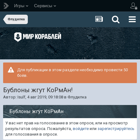
Игры
Сервисы
Флудилка
Для публикации в этом разделе необходимо провести 50
боёв.
Бублоны жгут КоРмАн!
Автор:
Isulf
,
4 авг 2019, 09:18:08
в
Флудилка
Бублоны жгут КоРмАн
У вас нет прав на голосование в этом опросе, или на просмотр
результатов опроса. Пожалуйста,
войдите
или
зарегистрируйтесь
для голосования в опросе.