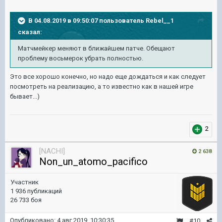
В 04.08.2019 в 09:50:07 пользователь
Rebel__1
сказал:
Матчмейкер меняют в ближайшем патче. Обещают
проблему восьмерок убрать полностью.
Это все хорошо конечно, но надо еще дождаться и как следует
посмотреть на реализацию, а то известно как в нашей игре
бывает...)
2
[NACHI]
2 638
Non_un_atomo_pacifico
Участник
1 936 публикаций
26 733 боя
Опубликовано:
4 авг 2019, 10:30:35
#10