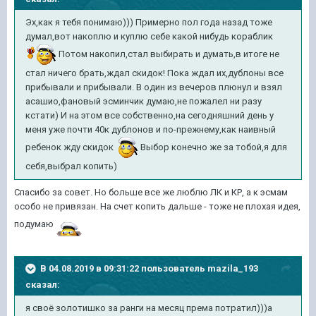
Эх,как я тебя понимаю))) Примерно пол года назад тоже
думал,вот накоплю и куплю себе какой нибудь кораблик
Потом накопил,стал выбирать и думать,в итоге не
стал ничего брать,ждал скидок! Пока ждал их,дублоны все
прибывали и прибывали. В один из вечеров плюнул и взял
асашио,фановый эсминчик думаю,не пожалел ни разу
кстати) И на этом все собственно,на сегодняшний день у
меня уже почти 40к дублонов и по-прежнему,как наивный
ребенок жду скидок
Выбор конечно же за тобой,я для
себя,выбрал копить)
Спасибо за совет. Но больше все же люблю ЛК и КР, а к эсмам
особо не привязан. На счет копить дальше - тоже не плохая идея,
подумаю
В 04.08.2019 в 09:31:22 пользователь
mazila_193
сказал:
я своё золотишко за ранги на месяц према потратил)))а