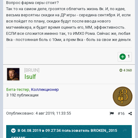
Вопрос фарма серы стоит?
Так то на самом деле, грозятся облегчить жизнь 8к. И, по идее,
весьма вероятны скидки на ДР игры - середина сентября. И, если
все пойдет по плану, скидки будут после ввода нового
матчмейкера, и будет время оценить его, ММ, эффективность.
ЕСЛИ все сложится именно так, то ИМХО Рома. Сейчас же, любая
8ка - постоянная боль с 10ми, а прем 8ка - боль за свои же деньги.
1
[BRUIN]
4 360
Isulf
Бета-тестер
,
Коллекционер
3 192 публикации
Опубликовано:
4 авг 2019, 11:33:55
#16
В 04.08.2019 в 09:27:34 пользователь
BROKEN_2015
сказал: