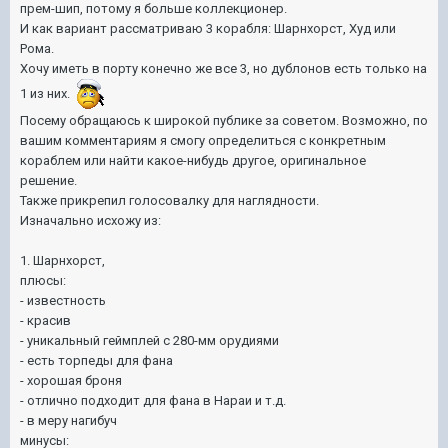
прем-шип, потому я больше коллекционер.
И как вариант рассматриваю 3 корабля: Шарнхорст, Худ или
Рома.
Хочу иметь в порту конечно же все 3, но дублонов есть только на
1 из них.
Посему обращаюсь к широкой публике за советом. Возможно, по
вашим комментариям я смогу определиться с конкретным
кораблем или найти какое-нибудь другое, оригинальное
решение.
Также прикрепил голосовалку для наглядности.
Изначально исхожу из:
1. Шарнхорст,
плюсы:
- известность
- красив
- уникальный геймплей с 280-мм орудиями
- есть торпеды для фана
- хорошая броня
- отлично подходит для фана в Нараи и т.д.
- в меру нагибуч
минусы: