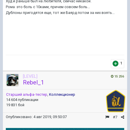
Худ и раньше был на любителя, сейчас никакой.
Рома это боль с 10ками, причем совсем боль...
Дублоны пригодятся еще, тот же Баярд потом за них взять...
1
[LEVEL]
15 256
Rebel_1
Старший альфа-тестер
,
Коллекционер
14 604 публикации
19 831 бой
Опубликовано:
4 авг 2019, 09:50:07
#7