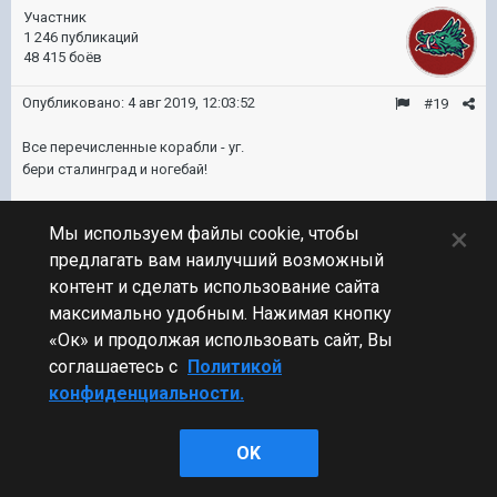
Участник
1 246 публикаций
48 415 боёв
Опубликовано:
4 авг 2019, 12:03:52
#19
Все перечисленные корабли - уг.
бери сталинград и ногебай!
×
Мы используем файлы cookie, чтобы
предлагать вам наилучший возможный
контент и сделать использование сайта
максимально удобным. Нажимая кнопку
«Ок» и продолжая использовать сайт, Вы
соглашаетесь с
Политикой
конфиденциальности.
2
1
OK
[-GG-]
5 724
BROKEN_2015