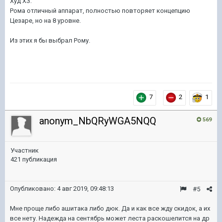
Худ ХЗ.
Рома отличный аппарат, полностью повторяет концепцию
Цезаре, но на 8 уровне.
Из этих я бы выбрал Рому.
7
2
1
anonym_NbQRyWGA5NQQ
569
Участник
421 публикация
Опубликовано:
4 авг 2019, 09:48:13
#5
Мне проще либо ашитака либо дюк. Да и как все жду скидок, а их
все нету. Надежда на сентябрь может леста раскошелится на др