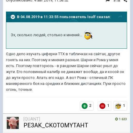
Опубликовано:
4 авг 2019, 11:58:52
#18
В 04.08.2019 в 11:33:55 пользователь
Isulf
сказал:
Эх, сколько людей, столько и мнений...
Одно дело изучать циферки ТТХ в табличках на сайтах, другое
гонять на них. Поэтому и мнения разные. Шарни и Рома у меня
есть. Поэтому повторюсь - в рандоме Шарни сейчас уныл до
жути. Его половинный калибр не дамажит вообще, да и косой он
до жути просто. Апать его надо. А вот Рома - отличный ЛК
маневренного боя на средних и ближних дистанциях. Пухи просто
огонь, точные.
2
1
1
[QUANT]
1 633
PE3AK_CKOTOMYTAHT