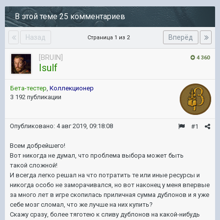
В этой теме 25 комментариев
Назад
Вперёд
Страница 1 из 2
[BRUIN]
4 360
Isulf
Бета-тестер
,
Коллекционер
3 192 публикации
Опубликовано:
4 авг 2019, 09:18:08
#1
Всем добрейшего!
Вот никогда не думал, что проблема выбора может быть
такой сложной!
И всегда легко решал на что потратить те или иные ресурсы и
никогда особо не заморачивался, но вот наконец у меня впервые
за много лет в игре скопилась приличная сумма дублонов и я уже
себе мозг сломал, что же лучше на них купить?
Скажу сразу, более тяготею к сливу дублонов на какой-нибудь