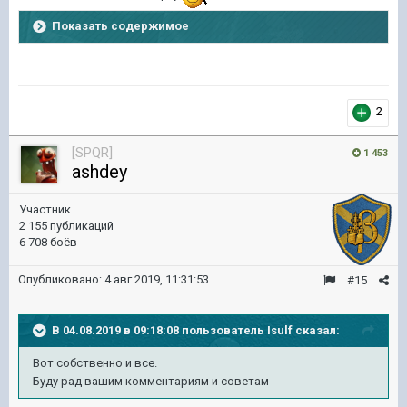
Показать содержимое
2
[SPQR]
1 453
ashdey
Участник
2 155 публикаций
6 708 боёв
Опубликовано:
4 авг 2019, 11:31:53
#15
В 04.08.2019 в 09:18:08 пользователь
Isulf
сказал:
Вот
собственно
и все.
Буду рад вашим комментариям и
советам