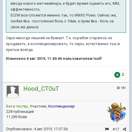
ввода нового матчмейкера, и будет время оценить его, ММ,
эффективность.
ЕСЛИ все сложится именно так, то ИМХО Рома. Сейчас же,
любая 8ка - постоянная боль с 10ми, а прем 8ка - боль за
свои же деньги.
Сера никогда лишней не бывает. Т.к. корабли стараюсь не
продавать, а коллекционировать, то серы, естественно тык в
притык всегда.
Изменено
4 авг 2019, 11:40:46
пользователем Isulf
2
Hood_CTOuT
181
Бета-тестер
, Участник,
Коллекционер
228 публикаций
11 289 боёв
Опубликовано:
4 авг 2019, 11:37:36
#17