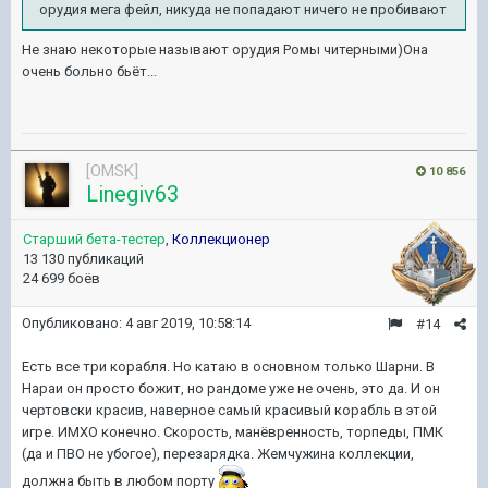
орудия мега фейл, никуда не попадают ничего не пробивают
Не знаю некоторые называют орудия Ромы читерными)Она
очень больно бьёт...
[OMSK]
10 856
Linegiv63
Старший бета-тестер
,
Коллекционер
13 130 публикаций
24 699 боёв
Опубликовано:
4 авг 2019, 10:58:14
#14
Есть все три корабля. Но катаю в основном только Шарни. В
Нараи он просто божит, но рандоме уже не очень, это да. И он
чертовски красив, наверное самый красивый корабль в этой
игре. ИМХО конечно. Скорость, манёвренность, торпеды, ПМК
(да и ПВО не убогое), перезарядка. Жемчужина коллекции,
должна быть в любом порту