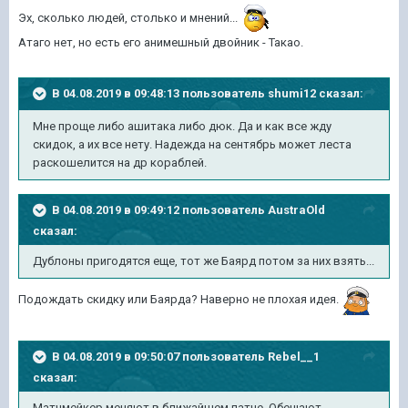
Эх, сколько людей, столько и мнений...
Атаго нет, но есть его анимешный двойник - Такао.
В 04.08.2019 в 09:48:13 пользователь
shumi12
сказал:
Мне проще либо ашитака либо дюк. Да и как все жду
скидок, а их все нету. Надежда на сентябрь может леста
раскошелится на др кораблей.
В 04.08.2019 в 09:49:12 пользователь
AustraOld
сказал:
Дублоны пригодятся еще, тот же Баярд потом за них взять...
Подождать скидку или Баярда? Наверно не плохая идея.
В 04.08.2019 в 09:50:07 пользователь
Rebel__1
сказал:
Матчмейкер меняют в ближайшем патче. Обещают