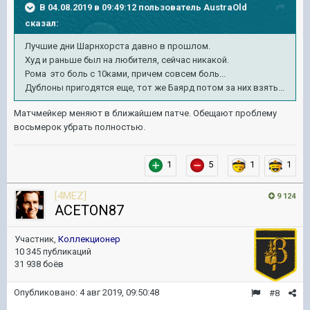
В 04.08.2019 в 09:49:12 пользователь
AustraOld
сказал:
Лучшие дни Шарнхорста давно в прошлом.
Худ и раньше был на любителя, сейчас никакой.
Рома это боль с 10ками, причем совсем боль...
Дублоны пригодятся еще, тот же Баярд потом за них взять...
Матчмейкер меняют в ближайшем патче. Обещают проблему
восьмерок убрать полностью.
1
5
1
1
[4MEZ]
9 124
ACETON87
Участник,
Коллекционер
10 345 публикаций
31 938 боёв
Опубликовано:
4 авг 2019, 09:50:48
#8