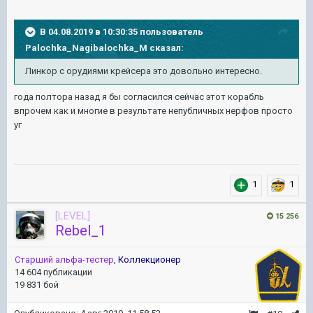
В 04.08.2019 в 10:30:35 пользователь
Palochka_Nagibalochka_M
сказал:
Линкор с орудиями крейсера это довольно интересн
о.
года полтора назад я бы согласился сейчас этот корабль
впрочем как и многие в результате непубличных нерфов просто
уг
1
1
[LEVEL]
15 256
Rebel_1
Старший альфа-тестер
,
Коллекционер
14 604 публикации
19 831 бой