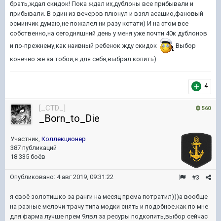
брать,ждал скидок! Пока ждал их,дублоны все прибывали и
прибывали. В один из вечеров плюнул и взял асашио,фановый
эсминчик думаю,не пожалел ни разу кстати) И на этом все
собственно,на сегодняшний день у меня уже почти 40к дублонов
и по-прежнему,как наивный ребенок жду скидок
Выбор
конечно же за тобой,я для себя,выбрал копить)
4
[_CTD_]
560
_Born_to_Die
Участник,
Коллекционер
387 публикаций
18 335 боёв
Опубликовано:
4 авг 2019, 09:31:22
#3
я своё золотишко за ранги на месяц према потратил)))а вообще
на разные мелочи трачу типа модки снять и подобное.как по мне
для фарма лучше прем 9лвл за ресуры подкопить,выбор сейчас