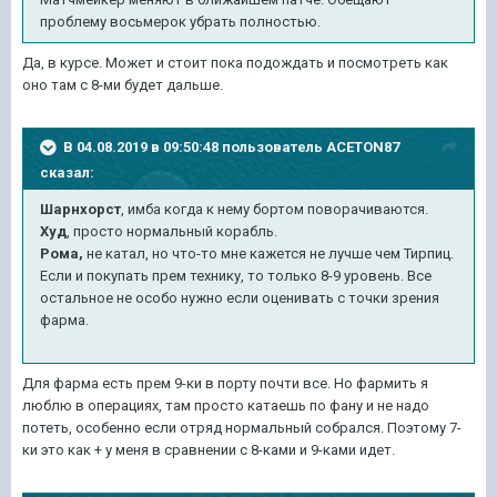
проблему восьмерок убрать полностью.
Да, в курсе. Может и стоит пока подождать и посмотреть как
оно там с 8-ми будет дальше.
В 04.08.2019 в 09:50:48 пользователь
ACETON87
сказал:
Шарнхорст
, имба когда к нему бортом поворачиваются.
Худ
, просто нормальный корабль.
Рома,
не катал, но что-то мне кажется не лучше чем Тирпиц.
Если и покупать прем технику, то только 8-9 уровень. Все
остальное не особо нужно если оценивать с точки зрения
фарма.
Для фарма есть прем 9-ки в порту почти все. Но фармить я
люблю в операциях, там просто катаешь по фану и не надо
потеть, особенно если отряд нормальный собрался. Поэтому 7-
ки это как + у меня в сравнении с 8-ками и 9-ками идет.