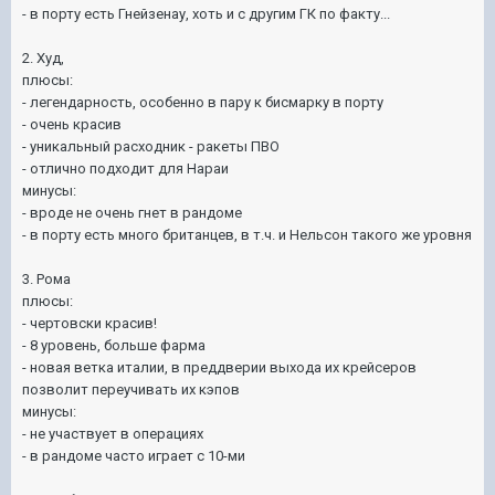
- в порту есть Гнейзенау, хоть и с другим ГК по факту...
2. Худ,
плюсы:
- легендарность, особенно в пару к бисмарку в порту
- очень красив
- уникальный расходник - ракеты ПВО
- отлично подходит для Нараи
минусы:
- вроде не очень гнет в рандоме
- в порту есть много британцев, в т.ч. и Нельсон такого же уровня
3. Рома
плюсы:
- чертовски красив!
- 8 уровень, больше фарма
- новая ветка италии, в преддверии выхода их крейсеров
позволит переучивать их кэпов
минусы:
- не участвует в операциях
- в рандоме часто играет с 10-ми