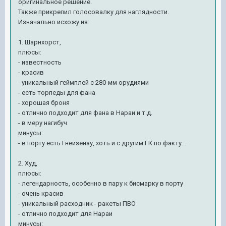
оригинальное решение.
Также прикрепил голосовалку для наглядности.
Изначально исхожу из:
1. Шарнхорст,
плюсы:
- известность
- красив
- уникальный геймплей с 280-мм орудиями
- есть торпеды для фана
- хорошая броня
- отлично подходит для фана в Нараи и т.д.
- в меру нагибуч
минусы:
- в порту есть Гнейзенау, хоть и с другим ГК по факту...
2. Худ,
плюсы:
- легендарность, особенно в пару к бисмарку в порту
- очень красив
- уникальный расходник - ракеты ПВО
- отлично подходит для Нараи
минусы: