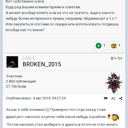
Вот собственно и все.
Буду рад вашим комментариям и советам.
А может вообще копить и ни на что не тратить, ждать какого-
нибудь более интересного према, например Эйджинкорт и т.п.?
Или закупиться слотами по скидке или использовать голдишку
вообще как-то иначе?
1
1
[-GG-]
5 724
BROKEN_2015
Участник
2 805 публикаций
27 756 боёв
Опубликовано:
4 авг 2019, 09:27:34
#2
Эх,как я тебя понимаю))) Примерно пол года назад тоже
думал,вот накоплю и куплю себе какой нибудь кораблик
Потом накопил,стал выбирать и думать,в итоге не стал ничего