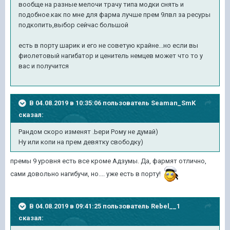
вообще на разные мелочи трачу типа модки снять и
подобное.как по мне для фарма лучше прем 9лвл за ресуры
подкопить,выбор сейчас большой
есть в порту шарик и его не советую крайне...но если вы
фиолетовый нагибатор и ценитель немцев может что то у
вас и получится
В 04.08.2019 в 10:35:06 пользователь
Seaman_SmK
сказал:
Рандом скоро изменят .Ьери Рому не думай)
Ну или копи на прем девятку свободку)
премы 9 уровня есть все кроме Адзумы. Да, фармят отлично,
сами довольно нагибучи, но.... уже есть в порту!
В 04.08.2019 в 09:41:25 пользователь
Rebel__1
сказал: