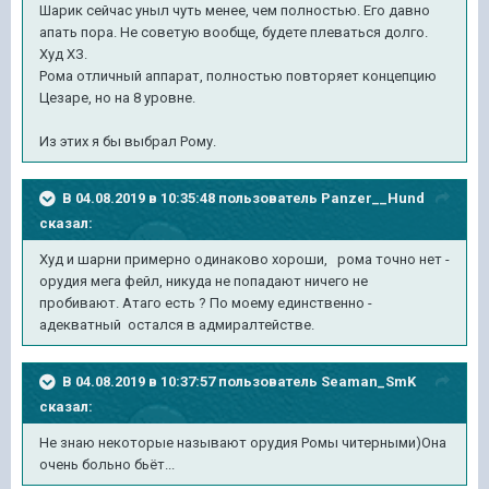
Шарик сейчас уныл чуть менее, чем полностью. Его давно
апать пора. Не советую вообще, будете плеваться долго.
Худ ХЗ.
Рома отличный аппарат, полностью повторяет концепцию
Цезаре, но на 8 уровне.
Из этих я бы выбрал Рому.
В 04.08.2019 в 10:35:48 пользователь
Panzer__Hund
сказал:
Худ и шарни примерно одинаково хороши, рома точно нет -
орудия мега фейл, никуда не попадают ничего не
пробивают. Атаго есть ? По моему единственно -
адекватный остался в адмиралтействе.
В 04.08.2019 в 10:37:57 пользователь
Seaman_SmK
сказал:
Не знаю некоторые называют орудия Ромы читерными)Она
очень больно бьёт...