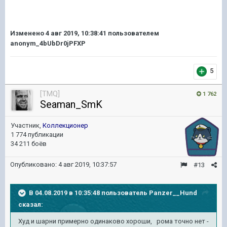
Изменено
4 авг 2019, 10:38:41
пользователем
anonym_4bUbDr0jPFXP
5
[TMQ]
1 762
Seaman_SmK
Участник,
Коллекционер
1 774 публикации
34 211 боёв
Опубликовано:
4 авг 2019, 10:37:57
#13
В 04.08.2019 в 10:35:48 пользователь
Panzer__Hund
сказал:
Худ и шарни примерно одинаково хороши, рома точно нет -