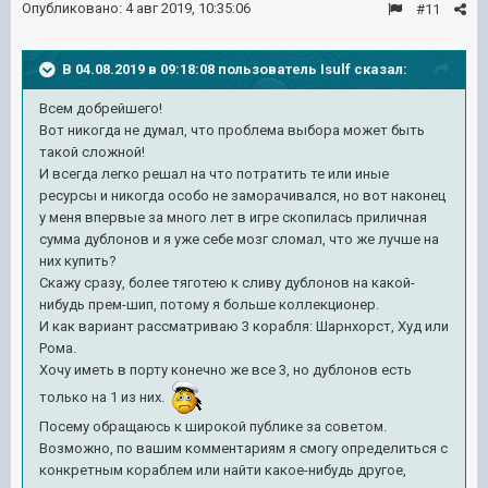
Опубликовано:
4 авг 2019, 10:35:06
#11
В 04.08.2019 в 09:18:08 пользователь
Isulf
сказал:
Всем добрейшего!
Вот никогда не думал, что проблема выбора может быть
такой сложной!
И всегда легко решал на что потратить те или иные
ресурсы и никогда особо не заморачивался, но вот наконец
у меня впервые за много лет в игре скопилась приличная
сумма дублонов и я уже себе мозг сломал, что же лучше на
них купить?
Скажу сразу, более тяготею к сливу дублонов на какой-
нибудь прем-шип, потому я больше коллекционер.
И как вариант рассматриваю 3 корабля: Шарнхорст, Худ или
Рома.
Хочу иметь в порту конечно же все 3, но дублонов есть
только на 1 из них.
Посему обращаюсь к широкой публике за советом.
Возможно, по вашим комментариям я смогу определиться с
конкретным кораблем или найти какое-нибудь другое,