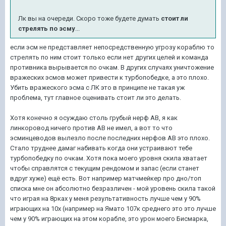
Лк вы на очереди. Скоро тоже будете думать
стоит ли
стрелять по эсму
...
если эсм не представляет непосредственную угрозу кораблю то
стрелять по ним стоит только если нет других целей и команда
противника вырывается по очкам. В других случаях уничтожение
вражеских эсмов может привести к турбопобедке, а это плохо.
Убить вражеского эсма с ЛК это в принципе не такая уж
проблема, тут главное оценивать стоит ли это делать.
Хотя конечно я осуждаю столь грубый нерф АВ, я как
линкоровод ничего против АВ не имел, а вот то что
эсминцеводов вылезло после последних нерфов АВ это плохо.
Стало труднее дамаг набивать когда они устраивают тебе
турбопобедку по очкам. Хотя пока моего уровня скила хватает
чтобы справлятся с текущим рендомом и запас (если станет
вдруг хуже) ещё есть. Вот например матчмейкер про дно/топ
списка мне он абсолютно безразличен - мой уровень скила такой
что играя на 8рках у меня результативность лучше чем у 90%
играющих на 10х (например на Ямато 107к среднего это это лучше
чем у 90% играющих на этом корабле, это урон моего Бисмарка,