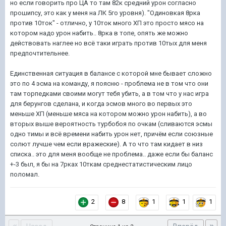
но если говорить про ЦА то там 82к средний урон согласно
прошипсу, это как у меня на ЛК 5го уровня). "Одиновкая 8рка
против 10ток" - отлично, у 10ток много ХП это просто мясо на
котором надо урон набить.. 8рка в топе, опять же можно
действовать наглее но всё таки играть против 10тых для меня
предпочтительнее.
Единственная ситуация в балансе с которой мне бывает сложно
это по 4 эсма на команду, я поясню - проблема не в том что они
там торпедками своими могут тебя убить, а в том что у нас игра
для берунгов сделана, и когда эсмов много во первых это
меньше ХП (меньше мяса на котором можно урон набить), а во
вторых выше вероятность турбобоя по очкам (сливаются эсмы
одно тимы и всё времени набить урон нет, причём если союзные
солют лучше чем если вражеские). А то что там кидает в низ
списка.. это для меня вообще не проблема.. даже если бы баланс
+-3 был, я бы на 7рках 10ткам среднестатистическим лицо
поломал.
2
8
1
1
1