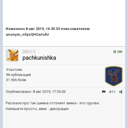
Изменено
8 авг 2019, 16:35:53
пользователем
anonym_n5yxQHUaIsdU
[MED1]
288
pachkunishka
Участник
96 публикаций
31 936 боёв
Опубликовано:
8 авг 2019, 17:36:03
#11
Рассказа про так шимка отгоняет авика - это сурова.
Напишите просто, авик - декорация