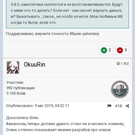
0.8.5, самолётики сыплются и не восстанавливаются. Будут
с ними что-то делать? Если нет - как насчёт вернуть деньги,
м? Выкатывать _такое_ не особо хочется. Мои любимые АВ
когда-то были, если что.
Поддерживаю, верните точность ббшек цепелину
2
3
OkuuRin
1 353
Участник
992 публикации
5 105 боёв
Опубликовано:
9 авг 2019, 04:32:11
#18
Докатились блин.
Авианосец теперь должен думать стоил ли атаковать эсминец.
Очень отлично показывает мнение разрабов про эсмов.