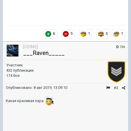
6
5
1
5
1
[ODINS]
726
___Raven_____
Участник
432 публикации
174 боя
Опубликовано:
8 авг 2019, 13:09:10
#3
Какая красивая пара