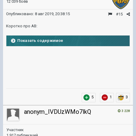
12 039 боёв
Опубликовано:
8 авг 2019, 20:38:15
#15
Коротко про АВ:
Показать содержимое
5
1
3
anonym_IVDUzWMo7lkQ
3 228
Участник
1 917 публикаций