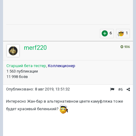
6
1
merf220
936
Старший бета-тестер
,
Коллекционер
1 563 публикации
11 998 боёв
Опубликовано:
8 авг 2019, 13:51:32
#6
Интересно Жан-бар в альтернативном цвете камуфляжа тоже
будет красивый беленький?