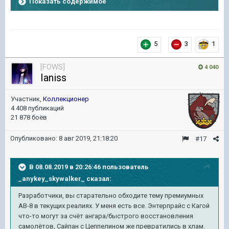
Показать содержимое
5
3
1
[FOWS]
4 040
Ianiss
Участник,
Коллекционер
4 408 публикаций
21 878 боёв
Опубликовано:
8 авг 2019, 21:18:20
#17
В 08.08.2019 в 20:26:46 пользователь
_anykey_skywalker_
сказал:
Разработчики, вы старательно обходите тему премиумных
АВ-8 в текущих реалиях. У меня есть все. Энтерпрайс с Кагой
что-то могут за счёт ангара/быстрого восстановления
самолётов, Сайпан с Цеппелином же превратились в хлам.