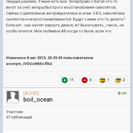
текущих реалиях. У меня есть все. Энтерпрайс с Кагой что-то
могут за счёт ангара/быстрого восстановления самолётов,
Сайпан с Цеппелином же превратились в хлам. 0.8.5, самолётики
сыплются и не восстанавливаются. Будут с ними что-то делать?
Если нет - как насчёт вернуть деньги, м? Выкатывать _такое_ не
особо хочется. Мои любимые АВ когда-то были, если что.
Изменено
8 авг 2019, 20:29:45
пользователем
anonym_IVDUzWMo7lkQ
11
3
1
2
[ALEXS]
241
boil_ocean
Участник
67 публикаций