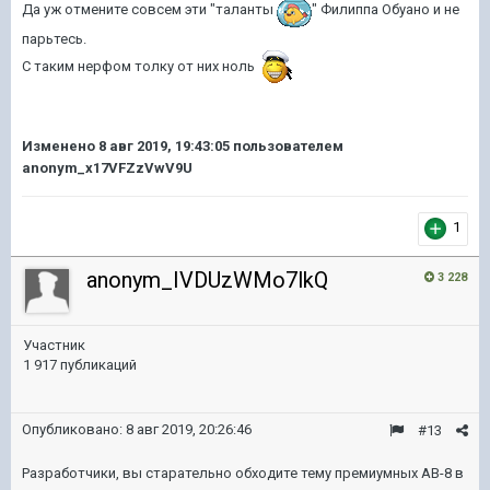
Да уж отмените совсем эти "таланты
" Филиппа Обуано и не
парьтесь.
С таким нерфом толку от них ноль
Изменено
8 авг 2019, 19:43:05
пользователем
anonym_x17VFZzVwV9U
1
anonym_IVDUzWMo7lkQ
3 228
Участник
1 917 публикаций
Опубликовано:
8 авг 2019, 20:26:46
#13
Разработчики, вы старательно обходите тему премиумных АВ-8 в