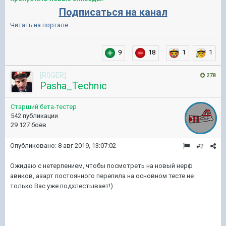
Подписаться на канал
Читать на портале
9
18
1
1
[R0GER]
278
Pasha_Technic
Старший бета-тестер
542 публикации
29 127 боёв
Опубликовано:
8 авг 2019, 13:07:02
#2
Ожидаю с нетерпением, чтобы посмотреть на новый нерф
авиков, азарт постоянного перепила на основном тесте не
только Вас уже подхлестывает!)