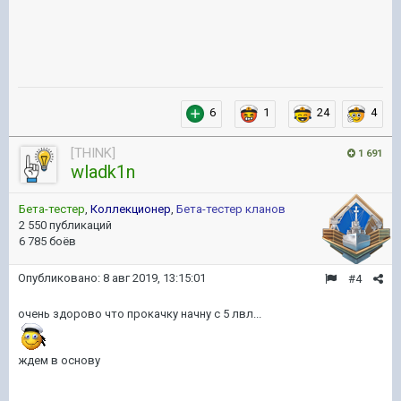
6
1
24
4
[THINK]
1 691
wladk1n
Бета-тестер
,
Коллекционер
,
Бета-тестер кланов
2 550 публикаций
6 785 боёв
Опубликовано:
8 авг 2019, 13:15:01
#4
очень здорово что прокачку начну с 5 лвл...
ждем в основу