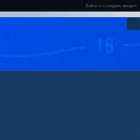
Войти
или
создать аккаунт