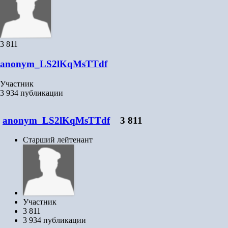
3 811
anonym_LS2lKqMsTTdf
Участник
3 934 публикации
anonym_LS2lKqMsTTdf
3 811
Старший лейтенант
Участник
3 811
3 934 публикации