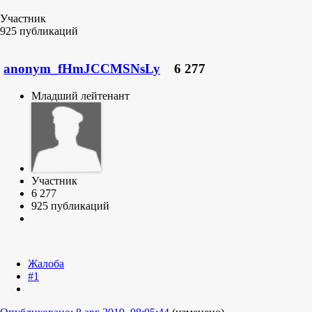
Участник
925 публикаций
anonym_fHmJCCMSNsLy
6 277
Младший лейтенант
Участник
6 277
925 публикаций
Жалоба
#1