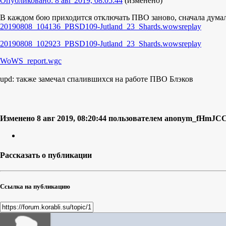
Опубликовано:
8 авг 2019, 08:05:44
(изменено)
В каждом бою приходится отключать ПВО заново, сначала думал 
20190808_104136_PBSD109-Jutland_23_Shards.wowsreplay
20190808_102923_PBSD109-Jutland_23_Shards.wowsreplay
WoWS_report.wgc
upd: также замечал спалившихся на работе ПВО Блэков
Изменено
8 авг 2019, 08:20:44
пользователем anonym_fHmJC
Рассказать о публикации
Ссылка на публикацию