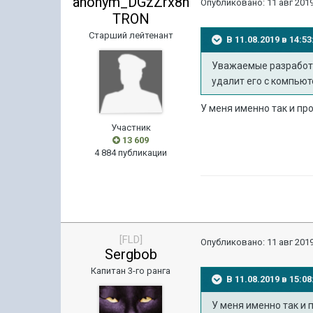
anonym_DGzZrx8h
Опубликовано:
11 авг 2019
TRON
Старший лейтенант
В 11.08.2019 в 14:
Уважаемые разработчи
удалит его с компью
У меня именно так и пр
Участник
13 609
4 884 публикации
[FLD]
Опубликовано:
11 авг 2019
Sergbob
Капитан 3-го ранга
В 11.08.2019 в 15:
У меня именно так и 