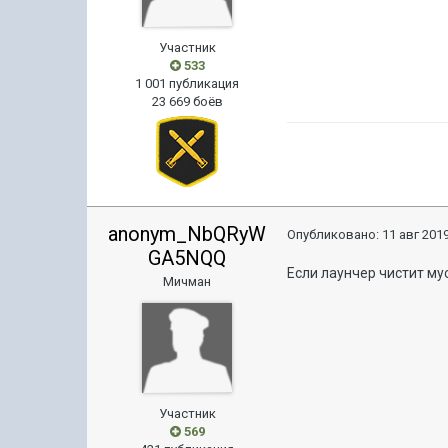
Участник
533
1 001 публикация
23 669 боёв
anonym_NbQRyW
Опубликовано:
11 авг 2019
GA5NQQ
Если лаунчер чистит мус
Мичман
Участник
569