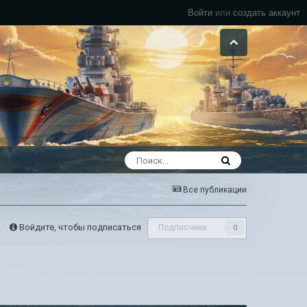
Войти
или
создать аккаунт
Все публикации
Войдите, чтобы подписаться
Подписчики
0