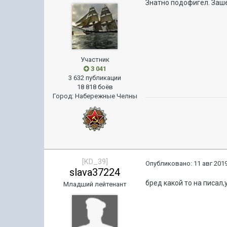
Знатно подофигел. Зашё
Участник
3 041
3 632 публикации
18 818 боёв
Город
:
Набережные Челны
[KD_39]
Опубликовано:
11 авг 2019
slava37224
бред какой то на писал,
Младший лейтенант