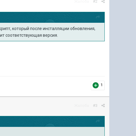
Жалоба
#2
крипт, который после инсталляции обновления,
оит соответствующая версия.
1
Жалоба
#3