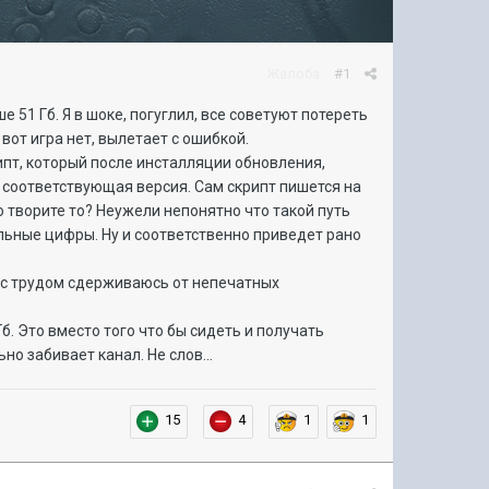
Жалоба
#1
е 51 Гб. Я в шоке, погуглил, все советуют потереть
 вот игра нет, вылетает с ошибкой.
ипт, который после инсталляции обновления,
 соответствующая версия. Сам скрипт пишется на
то творите то? Неужели непонятно что такой путь
дельные цифры. Ну и соответственно приведет рано
, с трудом сдерживаюсь от непечатных
Гб. Это вместо того что бы сидеть и получать
но забивает канал. Не слов...
15
4
1
1