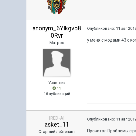
anonym_6Ylkgvp8
Опубликовано:
11 авг 2019
0Rvr
у меня с модами 43 с к
Матрос
Участник
11
16 публикаций
[RED-A]
Опубликовано:
11 авг 2019
asket_11
Прочитал Проблемы с ра
Старший лейтенант