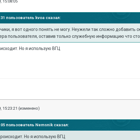
, 15:08:05
53:31 пользователь
kvoa
сказал:
ки, я вот одного понять не могу. Неужели так сложно добавить с
тера пользователя, оставив только служебную информацию что ст
оисходит. Но я использую ВГЦ
, 15:23:21
(изменено)
08:05 пользователь
Nemsnik
сказал:
происходит. Но я использую ВГЦ