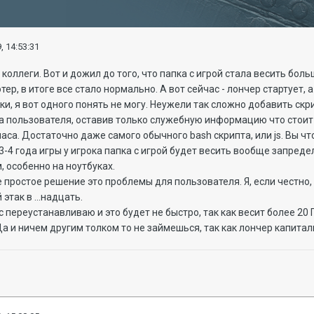
, 14:53:31
коллеги. Вот и дожил до того, что папка с игрой стала весить больш
ер, в итоге все стало нормально. А вот сейчас - лончер стартует, а
, я вот одного понять не могу. Неужели так сложно добавить скр
а пользователя, оставив только служебную информацию что стоит
часа. Достаточно даже самого обычного bash скрипта, или js. Вы ч
з 3-4 года игры у игрока папка с игрой будет весить вообще запре
, особенно на ноутбуках.
 простое решение это проблемы для пользователя. Я, если честно
этак в ...надцать.
ас переустанавливаю и это будет не быстро, так как весит более 20 
а и ничем другим толком то не займешься, так как лончер капиталь