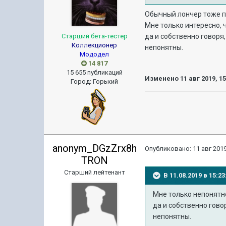
Обычный лончер тоже п
Мне только интересно, 
Старший бета-тестер
да и собственно говоря,
Коллекционер
непонятны.
Мододел
14 817
15 655 публикаций
Изменено
11 авг 2019, 1
Город
:
Горький
anonym_DGzZrx8h
Опубликовано:
11 авг 2019
TRON
Старший лейтенант
В 11.08.2019 в 15:
Мне только непонятн
да и собственно гово
непонятны.