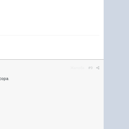
Жалоба
#9
усора.