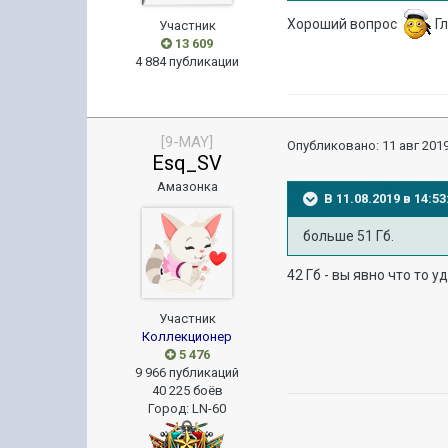
Хороший вопрос
Гл
Участник
13 609
4 884 публикации
[9-MAY]
Опубликовано:
11 авг 2019
Esq_SV
Амазонка
В 11.08.2019 в 14:
больше 51 Гб
.
42 Гб - вы явно что то уд
Участник
Коллекционер
5 476
9 966 публикаций
40 225 боёв
Город
:
LN-60