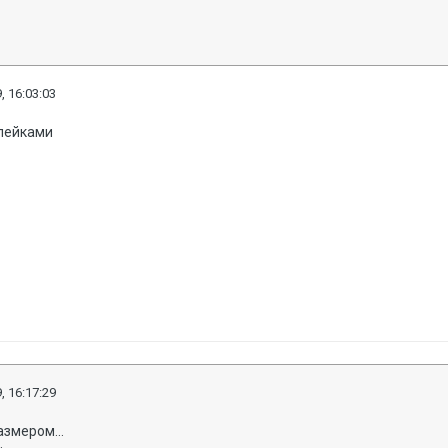
, 16:03:03
опейками
, 16:17:29
змером...