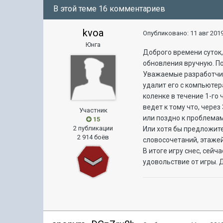
В этой теме 16 комментариев
kvoa
Опубликовано:
11 авг 2019
Юнга
Доброго времени суток, 
обновления вручную. Пот
Уважаемые разработчики
удалит его с компьютер
коленке в течение 1-го 
ведет к тому что, чере
Участник
или поздно к проблемам
15
2 публикации
Или хотя бы предложите
2 914 боёв
словосочетаний, этажей 
В итоге игру снес, сейч
удовольствие от игры. Д