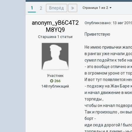
1
Вперёд
2
Страница 1 из 2
anonym_yB6C4T2
Опубликовано:
13 авг 2019
M8YQ9
Приветствую
Старшина 1 статьи
Не имею привычки жалова
в рангах уже начали до
сумел подойти к тебе н
- это вообще отлично и 
в огромном уроне от то
Участник
И вот тут появляется н
266
- подхожу на Жан Баре 
148 публикаций
и начал движение в мою
торпеды ,
чтобы он начал подвора
Так и произошло , он вы
борт -
иди сюда дорогой ! было
торпеды и я думаю - чьо