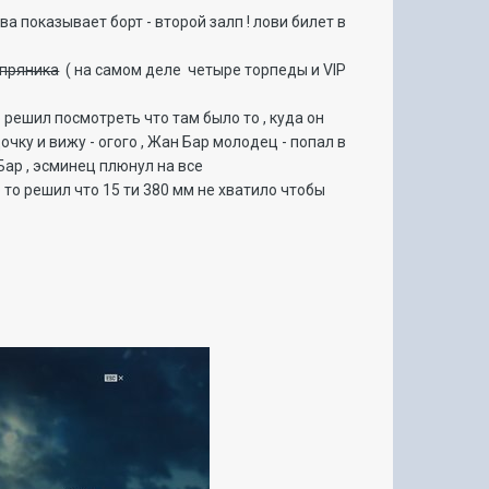
ва показывает борт - второй залп ! лови билет в
 пряника
( на самом деле четыре торпеды и VIP
но решил посмотреть что там было то , куда он
чку и вижу - огого , Жан Бар молодец - попал в
 Бар , эсминец плюнул на все
о то решил что 15 ти 380 мм не хватило чтобы