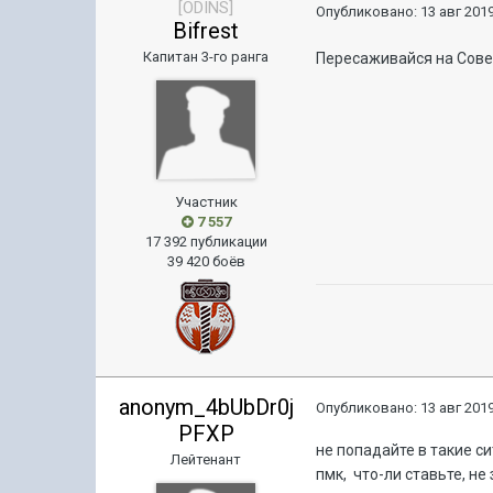
[ODINS]
Опубликовано:
13 авг 2019
Bifrest
Капитан 3-го ранга
Пересаживайся на Сове
Участник
7 557
17 392 публикации
39 420 боёв
anonym_4bUbDr0j
Опубликовано:
13 авг 2019
PFXP
не попадайте в такие с
Лейтенант
пмк, что-ли ставьте, н