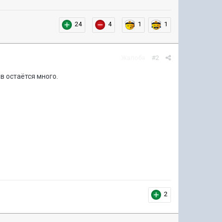
24
4
1
1
Жалоба
#2
ов остаётся много.
2