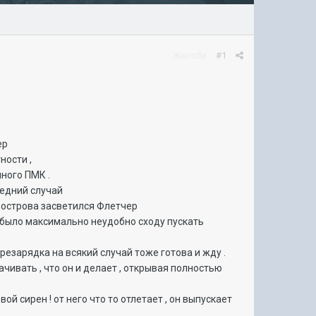
Жалоба
#1
ер
ности ,
много ПМК .
ледний случай
е острова засветился Флетчер
 было максимально неудобно сходу пускать
резарядка на всякий случай тоже готова и жду .
рачивать , что он и делает , открывая полностью
ой сирен ! от него что то отлетает , он выпускает