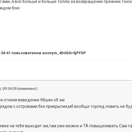
ангами, я всё больше и больше топлю за возвращение прежних токси
каждом бою
9:54:41
пользователем anonym_4bUbDr0jPFXP
, 09:54:09
(изменено)
мя отняли взведение ббшек об эм.
ой рядом с островами без прикрытия,мб вообще торпед ловить не б
ижке на тебя выходит эм,там уже можно и ТА повыцеливать.Сам та