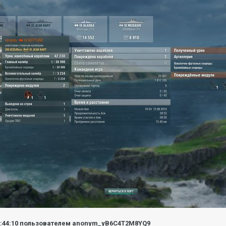
9:44:10
пользователем anonym_yB6C4T2M8YQ9