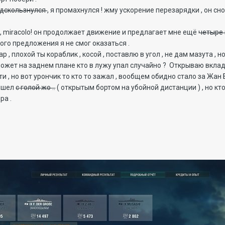
одскользнулся
, я промахнулся ! жму ускорение перезарядки , он сно
r , miracolo! он продолжает движение и предлагает мне ещё
четыре
акого предложения я не смог оказаться .
р , плохой ты кораблик , косой , поставлю в угол , не дам мазута , 
может на заднем плане кто в лужу упал случайно ? Открываю вкладо
ти , но вот урончик то кто то зажал , вообщем обидно стало за Жан
вышел
с голой жо ..
( открытым бортом на убойной дистанции ) , но кт
ра .