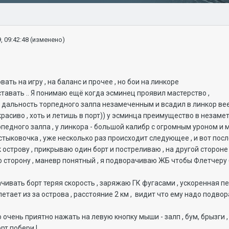
, 09:42:48
(изменено)
ть на игру , на баланс и прочее , но бои на линкоре
ставать .. Я понимаю ещё когда эсминец проявил мастерство ,
а дальность торпедного залпа незамеченным и всадил в линкор ве
красиво , хоть и летишь в порт)) у эсминца преимущество в незамет
рпедного залпа , у линкора - большой калибр с огромным уроном и 
естыковочка , уже несколько раз происходит следующее , и вот пос
к острову , прикрываю один борт и постреливаю , на другой сторон
 сторону , маневр понятный , я подворачиваю ЖБ чтобы Флетчеру
чивать борт теряя скорость , заряжаю ГК фугасами , ускоренная пе
летает из за острова , расстояние 2 км , видит что ему надо подво
 очень приятно нажать на левую кнопку мыши - залп , бум, брызги , в
рт побери !