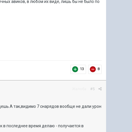
чных авиков, в любом их виде, лишь бы не было по
13
8
Жалоба
#5
удешь.А так,видимо 7 снарядов вообще не дали урон
к в последнее время делаю - получается в