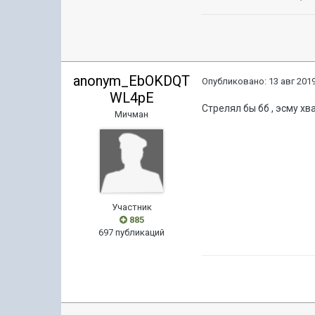
anonym_EbOKDQT
Опубликовано:
13 авг 2019
WL4pE
Стрелял бы бб , эсму хв
Мичман
Участник
885
697 публикаций