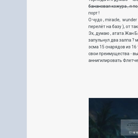
банановая кожура , я п
порт !
О чудо , miracle, wunde
перелёт на базу ), от т
Эх, думаю , атата Жан Ба
запульнул два залпа ? 
эсма 15 снарядов из 16 
свои преимущества - 
аннигилировать Флетче