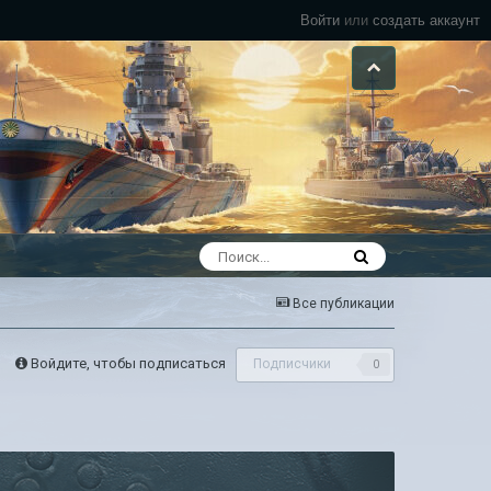
Войти
или
создать аккаунт
Все публикации
Войдите, чтобы подписаться
Подписчики
0