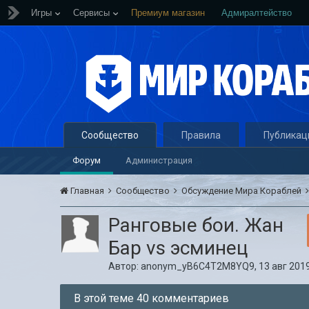
Игры
Сервисы
Премиум магазин
Адмиралтейство
Сообщество
Правила
Публикац
Форум
Администрация
Главная
Сообщество
Обсуждение Мира Кораблей
Ранговые бои. Жан
Бар vs эсминец
Автор:
anonym_yB6C4T2M8YQ9
,
13 авг 2019
В этой теме 40 комментариев