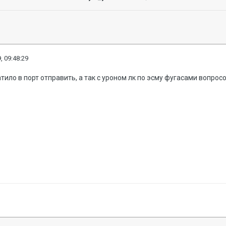
, 09:48:29
атило в порт отправить, а так с уроном лк по эсму фугасами вопрос