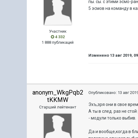
пы. сы. с этими эсмо-р
5 эсмов на команду в 
Участник
4 332
1 888 публикаций
Изменено
13 авг 2019, 0
anonym_WkgPqb2
Опубликовано:
13 авг 2019
tKKMW
Эхъ,зря они в свое вре
Старший лейтенант
А ты в след. раз не ст
- модули только выбив.
Да и вообще,когда в бл