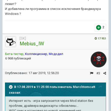
лежит?
И добавлена ли программа в список исключения брандмауэра
Windows ?
2
[SK]
17 953
Mebius_lW
Бета-тестер
,
Коллекционер
,
Мододел
6 968 публикаций
Опубликовано:
17 авг 2019, 12:56:20
#3
В 17.08.2019 в 11:25:00 пользователь
Marchtomcatt
сказал:
Интернет есть - игра запускается через Mod.station без
проблем, драйвера видеокарты обновлены...
WGC снес и установил по новой, изменений нет.