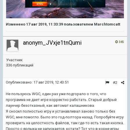
Изменено
17 авг 2019, 11:33:39
пользователем Marchtomcatt
anonym_JVxje1tnQumi
345
Участник
336 публикаций
Опубликовано:
17 авг 2019, 12:43:51
#2
Не пользуюсь WGC, один раз уже подгорало о того, что
программа не дает игре корректно работать. Старый добрый
лаунчер безотказный, как автомат калашникова.
Я сносил полностью игру и устанавливал заново только без
WGC, мне помогло. Было это год-полтора назад. Попробуйте игру
проверить на целостность файлов, там где-то есть такая кнопка.
Просто с ярлыка не запускается, кстати? Тот что в корне игры