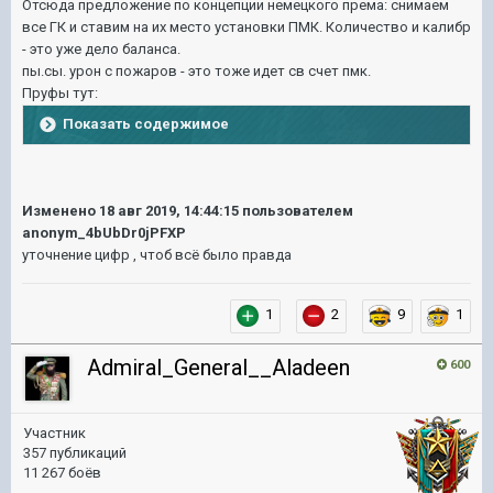
Отсюда предложение по концепции немецкого према: снимаем
все ГК и ставим на их место установки ПМК. Количество и калибр
- это уже дело баланса.
пы.сы. урон с пожаров - это тоже идет св счет пмк.
Пруфы тут:
Показать содержимое
Изменено
18 авг 2019, 14:44:15
пользователем
anonym_4bUbDr0jPFXP
уточнение цифр , чтоб всё было правда
1
2
9
1
Admiral_General__Aladeen
600
Участник
357 публикаций
11 267 боёв