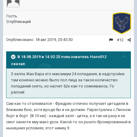
Гость
0 публикаций
Опубликовано:
18 авг 2019, 20:45:50
#12
В 18.08.2019 в 14:02:25 пользователь
Hans012
сказал:
3 залпа Жан Бара это максимум 24 попадания, в надстройки
там конечно можно было пол лица за такое количество
попаданий снять, но насчет 62к как-то сомневаюсь. Го
реплей
Сам как-то сталкивался - Фридрих отлично получает цитадели в
ближнем бою, хотя вроде бы и не должен. Перестрелка с Лионом
борт в борт (8-10 км) - каждый залп - цитка, а я так ни разу и не
смог занести ему макс урон. Какой-то он рыхло-бронированный в
нынешних условиях, этот немец 9.