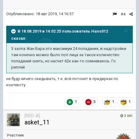
Опубликовано:
18 авг 2019, 14:16:57
#4
В 18.08.2019 в 14:02:25 пользователь
Hans012
сказал:
3 залпа Жан Бара это максимум 24 попадания, в надстройки
там конечно можно было пол лица за такое количество
попаданий снять, но насчет 62к как-то сомневаюсь. Го
реплей
не буду ничего скидывать, т.к. всё потонет в придирках по
контексту
1
3
1
1
[RED-A]
3 041
asket_11
Участник