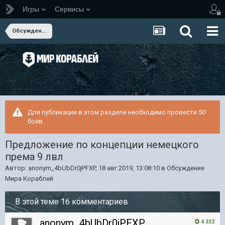
Игры
Сервисы
Обсуждение Мира Кораблей
Для публикации в этом разделе необходимо провести 50
боёв.
Предложение по концепции немецкого
према 9 лвл
Автор:
anonym_4bUbDr0jPFXP
,
18 авг 2019, 13:08:10
в
Обсуждение
Мира Кораблей
В этой теме 16 комментариев
anonym_4bUbDr0jPFXP
4 332