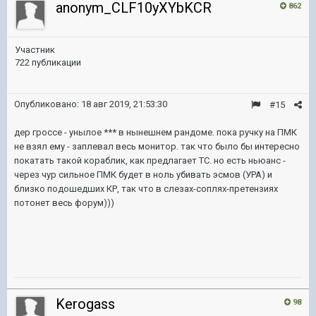
anonym_CLF10yXYbKCR
862
Участник
722 публикации
Опубликовано:
18 авг 2019, 21:53:30
#15
дер гроссе - унылое *** в нынешнем рандоме. пока ручку на ПМК
не взял ему - заплевал весь монитор. так что было бы интересно
покатать такой кораблик, как предлагает ТС. но есть ньюанс -
через чур сильное ПМК будет в ноль убивать эсмов (УРА) и
близко подошедших КР, так что в слезах-соплях-претензиях
потонет весь форум)))
Kerogass
98