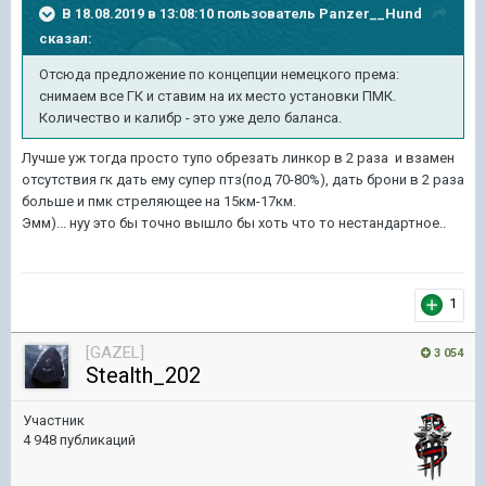
В 18.08.2019 в 13:08:10 пользователь
Panzer__Hund
сказал:
Отсюда предложение по концепции немецкого према:
снимаем все ГК и ставим на их место установки ПМК.
Количество и калибр - это уже дело баланса.
Лучше уж тогда просто тупо обрезать линкор в 2 раза и взамен
отсутствия гк дать ему супер птз(под 70-80%), дать брони в 2 раза
больше и пмк стреляющее на 15км-17км.
Эмм)... нуу это бы точно вышло бы хоть что то нестандартное..
1
[GAZEL]
3 054
Stealth_202
Участник
4 948 публикаций