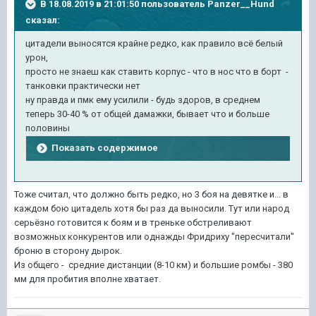
В 18.08.2019 в 21:01:50 пользователь
Panzer__Hund
сказал:
цитадели выносятся крайне редко, как правило всё белый
урон,
просто не знаеш как ставить корпус - что в нос что в борт -
танковки практически нет
ну правда и пмк ему усилили - будь здоров, в среднем
теперь 30-40 % от общей дамажки, бывает что и больше
половины
Показать содержимое
Тоже считал, что должно быть редко, но 3 боя на девятке и... в
каждом бою цитадель хотя бы раз да выносили. Тут или народ
серьёзно готовится к боям и в треньке обстреливают
возможных конкурентов или однажды Фридриху "пересчитали"
броню в сторону дырок.
Из общего - средние дистанции (8-10 км) и большие ромбы - 380
мм для пробития вполне хватает.