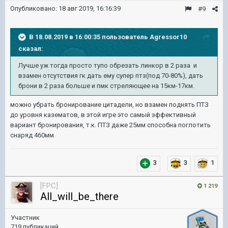
Опубликовано:
18 авг 2019, 16:16:39
#9
В 18.08.2019 в 16:00:35 пользователь
Agressor10
сказал:
Лучше уж тогда просто тупо обрезать линкор в 2 раза и
взамен отсутствия гк дать ему супер птз(под 70-80%), дать
брони в 2 раза больше и пмк стреляющее на 15км-17км.
можно убрать бронирование цитадели, но взамен поднять ПТЗ
до уровня казематов, в этой игре это самый эффективный
вариант бронирования, т.к. ПТЗ даже 25мм способна поглотить
снаряд 460мм
3
3
1
[FPC]
1 219
All_will_be_there
Участник
719 публикаций