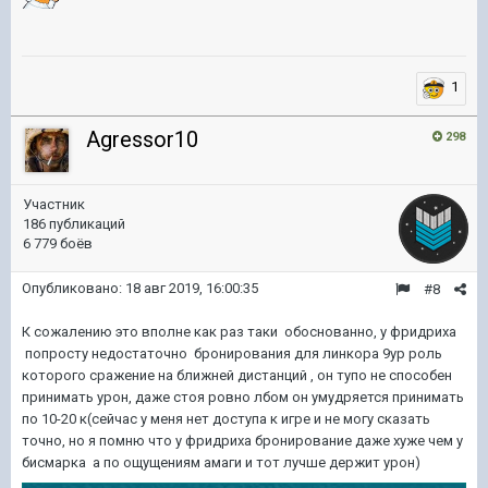
1
Agressor10
298
Участник
186 публикаций
6 779 боёв
Опубликовано:
18 авг 2019, 16:00:35
#8
К сожалению это вполне как раз таки обоснованно, у фридриха
попросту недостаточно бронирования для линкора 9ур роль
которого сражение на ближней дистанций , он тупо не способен
принимать урон, даже стоя ровно лбом он умудряется принимать
по 10-20 к(сейчас у меня нет доступа к игре и не могу сказать
точно, но я помню что у фридриха бронирование даже хуже чем у
бисмарка а по ощущениям амаги и тот лучше держит урон)