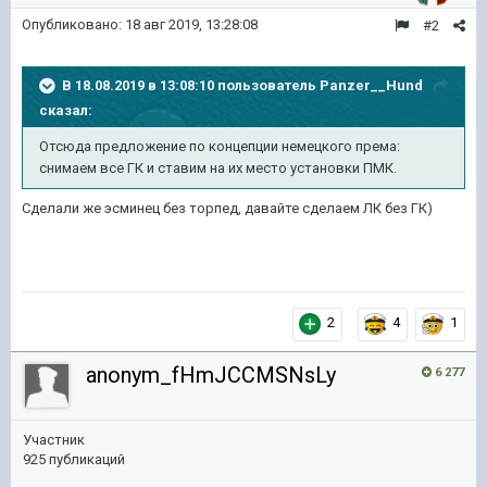
Опубликовано:
18 авг 2019, 13:28:08
#2
В 18.08.2019 в 13:08:10 пользователь
Panzer__Hund
сказал:
Отсюда
предложение по концепции немецкого према:
снимаем все ГК и ставим на их место установки ПМК.
Сделали же эсминец без торпед, давайте сделаем ЛК без ГК)
2
4
1
anonym_fHmJCCMSNsLy
6 277
Участник
925 публикаций