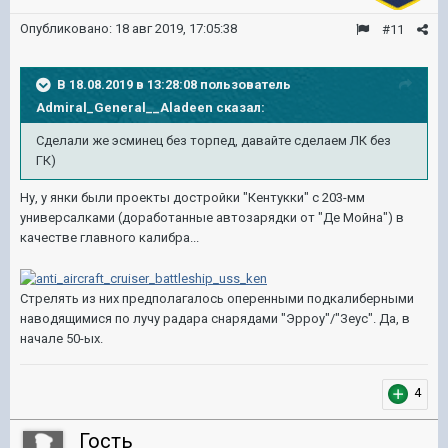
Опубликовано:
18 авг 2019, 17:05:38
#11
В 18.08.2019 в 13:28:08 пользователь
Admiral_General__Aladeen
сказал:
Сделали же эсминец без торпед, давайте сделаем ЛК без
ГК)
Ну, у янки были проекты достройки "Кентукки" с 203-мм
универсалками (доработанные автозарядки от "Де Мойна") в
качестве главного калибра...
Стрелять из них предполагалось оперенными подкалиберными
наводящимися по лучу радара снарядами "Эрроу"/"Зеус". Да, в
начале 50-ых.
4
Гость