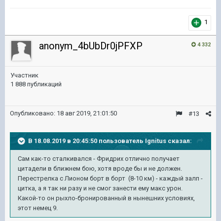
1
anonym_4bUbDr0jPFXP
4 332
Участник
1 888 публикаций
Опубликовано:
18 авг 2019, 21:01:50
#13
В 18.08.2019 в 20:45:50 пользователь
Ignitus
сказал:
Сам как-то сталкивался - Фридрих отлично получает
цитадели в ближнем бою, хотя вроде бы и не должен.
Перестрелка с Лионом борт в борт (8-10 км) - каждый залп -
цитка, а я так ни разу и не смог занести ему макс урон.
Какой-то он рыхло-бронированный в нынешних условиях,
этот немец 9.