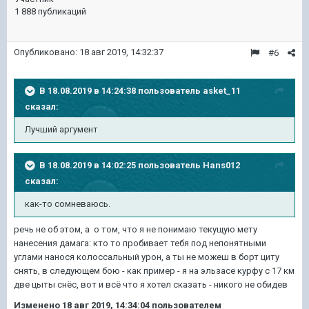
1 888 публикаций
Опубликовано:
18 авг 2019, 14:32:37
#6
В 18.08.2019 в 14:24:38 пользователь
asket_11
сказал:
Лучший аргумент
В 18.08.2019 в 14:02:25 пользователь
Hans012
сказал:
как-то сомневаюсь.
речь не об этом, а о том, что я не понимаю текущую мету
нанесения дамага: кто то пробивает тебя под непонятными
углами нанося колоссальный урон, а ты не можеш в борт циту
снять, в следующем бою - как пример - я на эльзасе курфу с 17 км
две цыты снёс, вот и всё что я хотел сказать - никого не обидев
Изменено
18 авг 2019, 14:34:04
пользователем