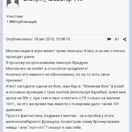
Участник
1 888 публикаций
Опубликовано:
18 авг 2019, 13:08:10
#1
Многие нации в игре имеют прем-линкоры 9 лвл, и на них отлично
проходят ранги.
Я прохожу на прокачиваем линкоре Фридрих.
Многие его не любят и относятся предвзято!
Конечно это немного не обоснованно, но на то есть свои
причины!
И вот сегодня в одном из бою, жан-бар в "ближнем бою" в ромб
и носовые проекции с трех залпов (используя барабан) влил мне
урона на 50+ т, при том я смог ответить с ГК только на жалкие
10+т., за это же время пмк вместе с пожарами дало также 10т
дамажки.
Просто фантастика, подумают многие - ну и пробой у этого
мелкокалиберного француза, посмотрев схему бронирования
немца ! или "лол-что"? сказал я сам себе.