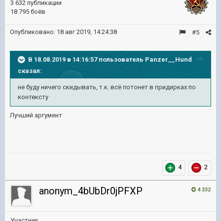
3 632 публикации
18 795 боёв
Опубликовано:
18 авг 2019, 14:24:38
#5
В 18.08.2019 в 14:16:57 пользователь
Panzer__Hund
сказал:
не буду ничего скидывать, т.к. всё потонет в придирках по
контексту
Лучший аргумент
4
2
anonym_4bUbDr0jPFXP
4 332
Участник