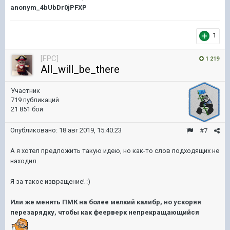
anonym_4bUbDr0jPFXP
1
[FPC]
1 219
All_will_be_there
Участник
719 публикаций
21 851 бой
Опубликовано:
18 авг 2019, 15:40:23
#7
А я хотел предложить такую идею, но как-то слов подходящих не
находил.
Я за такое извращение!
:)
Или же менять ПМК на более мелкий калибр, но ускоряя
перезарядку, чтобы как феерверк непрекращающийся