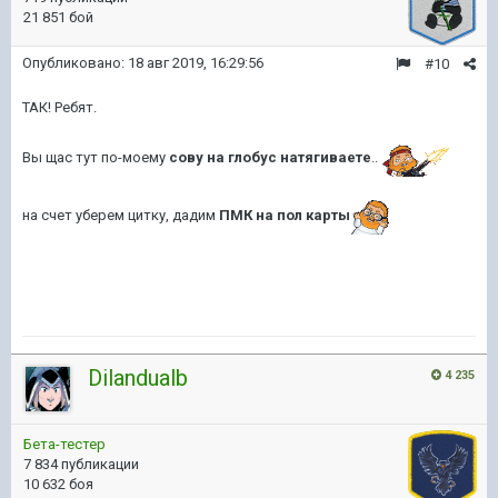
21 851 бой
Опубликовано:
18 авг 2019, 16:29:56
#10
ТАК! Ребят.
Вы щас тут по-моему
сову на глобус натягиваете
..
на счет уберем цитку, дадим
ПМК на пол карты
Dilandualb
4 235
Бета-тестер
7 834 публикации
10 632 боя