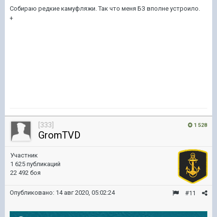
Собираю редкие камуфляжи. Так что меня БЗ вполне устроило.
+
[333]
1 528
GromTVD
Участник
1 625 публикаций
22 492 боя
Опубликовано:
14 авг 2020, 05:02:24
#11