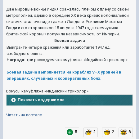
Две мировые войны Индия сражалась плечом к плечу со своей
метрополией, однако в середине ХХ века кризис колониальной
системы стал очевиден даже в Лондоне. Усилиями Махатма
Ганди и его сторонников 15 августа 1947 года «жемчужина
британской короны» получила независимость от Империи.
Боевая задача
Выиграйте четыре сражения или заработайте 1947 ед.
свободного опыта.
Награда:
три расходуемых камуфляжа «Индийский триколор».
Боевая задача выполняется на кораблях V–X уровней в
операциях, случайных и кооперативных боях.
Бонусы камуфляжа «Индийский триколор»
Показать содержимое
Читать на портале
5
2
2
8