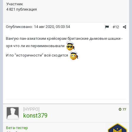
Участник
4 821 публикация
Опубликовано:
14 авг 2020, 05:03:54
#12
Вангую пан-азиатским крейсерам британские дымовые шашки -
зря что ли их переименовывали
И по "историчности" всё сходится
[HYPPO]
77
konst379
Бета-тестер