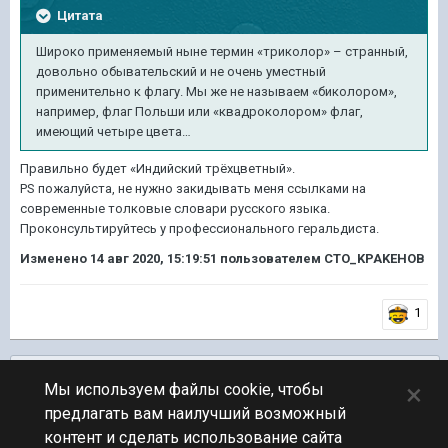
Цитата
Широко применяемый ныне термин «триколор» – странный,
довольно обывательский и не очень уместный
применительно к флагу. Мы же не называем «биколором»,
например, флаг Польши или «квадроколором» флаг,
имеющий четыре цвета…
Правильно будет «Индийский трёхцветный».
PS пожалуйста, не нужно закидывать меня ссылками на
современные толковые словари русского языка.
Проконсультируйтесь у профессионального геральдиста.
Изменено
14 авг 2020, 15:19:51
пользователем CTO_KPAKEHOB
1
Подписчики
0
×
Мы используем файлы cookie, чтобы
предлагать вам наилучший возможный
ПЕРЕЙТИ К СПИСКУ ТЕМ
контент и сделать использование сайта
Новости