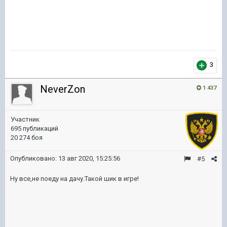
3
NeverZon
1 437
Участник
695 публикаций
20 274 боя
Опубликовано:
13 авг 2020, 15:25:56
#5
Ну все,не поеду на дачу.Такой шик в игре!