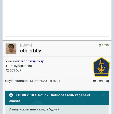
[-B0Y-]
1 295
c0derb0y
Участник,
Коллекционер
1 198 публикаций
42 661 бой
Опубликовано:
13 авг 2020, 18:40:21
#9
В 13.08.2020 в 16:17:20 пользователь
katjara73
сказал:
А индийские авики когда будут?