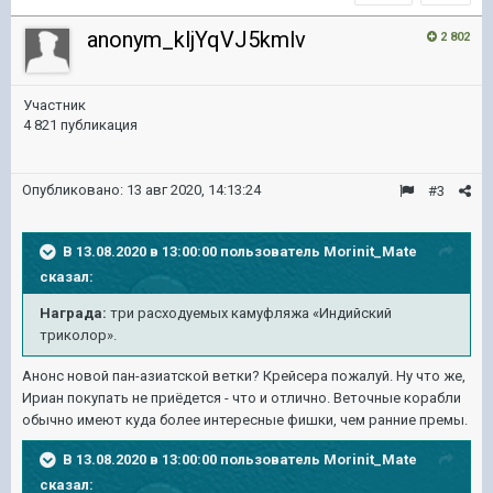
anonym_kljYqVJ5kmlv
2 802
Участник
4 821 публикация
Опубликовано:
13 авг 2020, 14:13:24
#3
В 13.08.2020 в 13:00:00 пользователь
Morinit_Mate
сказал:
Награда:
три расходуемых камуфляжа «Индийский
триколор».
Анонс новой пан-азиатской ветки? Крейсера пожалуй. Ну что же,
Ириан покупать не приёдется - что и отлично. Веточные корабли
обычно имеют куда более интересные фишки, чем ранние премы.
В 13.08.2020 в 13:00:00 пользователь
Morinit_Mate
сказал: