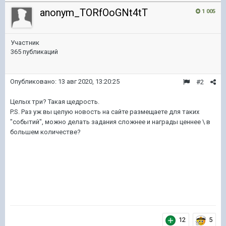
anonym_TORfOoGNt4tT
1 005
Участник
365 публикаций
Опубликовано:
13 авг 2020, 13:20:25
#2
Целых три? Такая щедрость.
P.S. Раз уж вы целую новость на сайте размещаете для таких
"событий", можно делать задания сложнее и награды ценнее \ в
большем количестве?
12
5