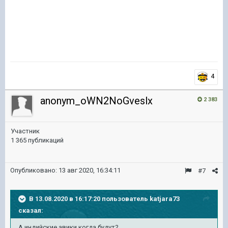
4
anonym_oWN2NoGveslx
2 383
Участник
1 365 публикаций
Опубликовано:
13 авг 2020, 16:34:11
#7
В 13.08.2020 в 16:17:20 пользователь
katjara73
сказал:
А индийские авики когда будут?