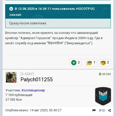
В 13.08.2020 в 16:34:11 пользователь
HOCOTPOC
сказал:
Сразу после советских.
Вполне логично, если принять за основу что авианесущий
крейсер "Адмирал Горшков" продан Индии в 2004 году. Где и
несёт службу под именем "
विक्रमादित्य
" ("Викрамадитья").
2
1
2
[9-MAY]
20 224
Palych011255
Участник,
Коллекционер
7 169 публикаций
37 593 боя
Опубликовано:
14 авг 2020, 03:43:27
#10