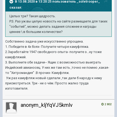
В 13.08.2020 в 13:20:25 пользователь
_soletrooper_
сказал:
Целых три? Такая щедрость.
P.S. Раз уж вы целую новость на сайте размещаете для таких
"событий", можно делать задания сложнее и награды
ценнее \ в большем количестве?
Собственно задача уже искусственно упрощена.
1. Победите в 4х боях- Получите четыре камуфляжа.
2.Заработайте 1947 свободного опыта- получите э...ну тоже
камуфляжей.
3. Выполните обе задачи-- Ящик с возможностью выиграть
Индийский авианосец. У них же там есть ,точно не помню ,какая-
то "Хитромандия" .В прочих- Камуфляж.
Уж раз камуфляж новый сделали ,так дали б народу к нему
присмотреться. Три - ни о чём. Просто жалко труда
изготовителя.
anonym_kljYqVJ5kmlv
2 802