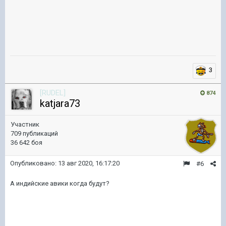
3
[RUDEL]
874
katjara73
Участник
709 публикаций
36 642 боя
Опубликовано:
13 авг 2020, 16:17:20
#6
А индийские авики когда будут?