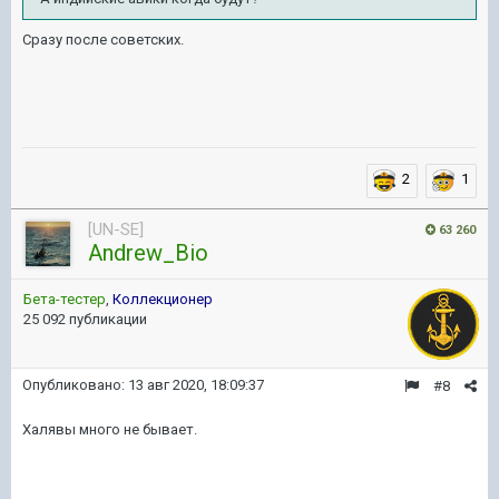
Сразу после советских.
2
1
[UN-SE]
63 260
Andrew_Bio
Бета-тестер
,
Коллекционер
25 092 публикации
Опубликовано:
13 авг 2020, 18:09:37
#8
Халявы много не бывает.