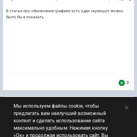
В статье про обновление графики хоть один скриншот можно
было бы и показать.
3
Подписчики
0
×
Мы используем файлы cookie, чтобы
предлагать вам наилучший возможный
ПЕРЕЙТИ К СПИСКУ ТЕМ
контент и сделать использование сайта
Новости разработки
максимально удобным. Нажимая кнопку
«Ок» и продолжая использовать сайт, Вы