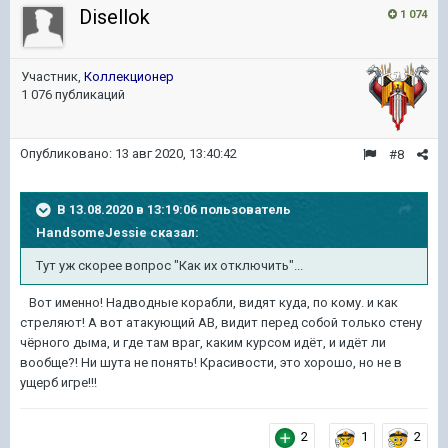
Disellok
1 074
Участник,
Коллекционер
1 076 публикаций
Опубликовано:
13 авг 2020, 13:40:42
#8
В 13.08.2020 в 13:19:06 пользователь
HandsomeJessie
сказал:
Тут уж скорее вопрос "Как их отключить"...
Вот именно! Надводные корабли, видят куда, по кому. и как
стреляют! А вот атакующий АВ, видит перед собой только стену
чёрного дыма, и где там враг, каким курсом идёт, и идёт ли
вообще?! Ни шута не понять! Красивости, это хорошо, но не в
ущерб игре!!!
2
1
2