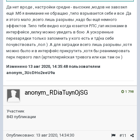
Да нет вроде , настройки средне - высокие ,модов не завозил
ещё .Мб я внимание не обращаю ,типо взрывается себе и все .Да
и этого мало ,всего лишь разрывы ,надо бы ещё немного
эффектов .Типо тебе видно когда юзается РЛС ,гап иконками в
интерфейсе ,хилку можно увидеть в бою .А ускоренные
перезарядки только запомнить у кого есть и тд(на себе
почувствовать ,лол ) .А для заградки всего лишь разрывы ,хотя
можно было и в интерфейс прикрутить ,хотя бы реанимировать
перк первого лвл (артиллерийская тревога или как там он )
Изменено
13 авг 2020, 14:35:48
пользователем
anonym_3UcDHo2eeU9a
anonym_RDiaTuynOjSG
1 798
Участник
843 публикации
Опубликовано:
13 авг 2020, 14:34:30
#11