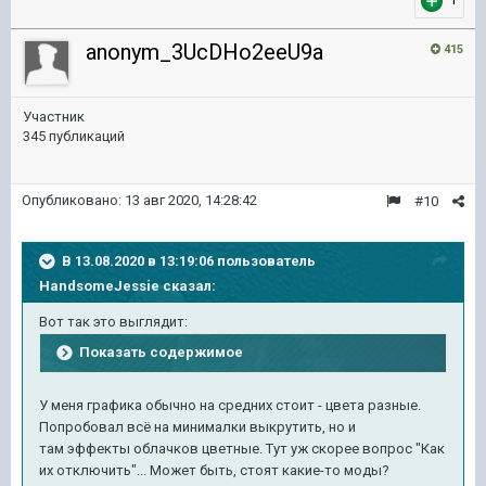
anonym_3UcDHo2eeU9a
415
Участник
345 публикаций
Опубликовано:
13 авг 2020, 14:28:42
#10
В 13.08.2020 в 13:19:06 пользователь
HandsomeJessie
сказал:
Вот так это выглядит:
Показать содержимое
У меня графика обычно на средних стоит - цвета разные.
Попробовал всё на минималки выкрутить, но и
там эффекты облачков цветные. Тут уж скорее вопрос "Как
их отключить"... Может быть, стоят какие-то моды?