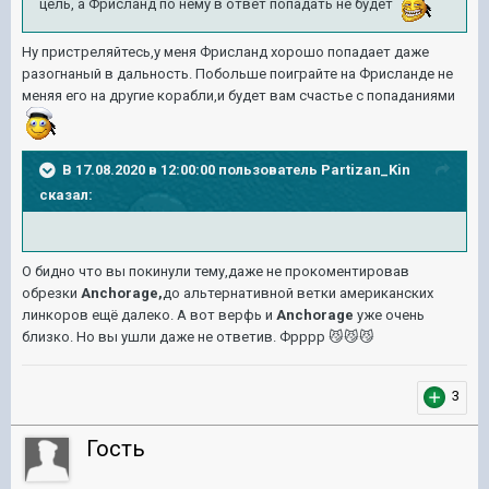
цель, а Фрисланд по нему в ответ попадать не будет
Ну пристреляйтесь,у меня Фрисланд хорошо попадает даже
разогнаный в дальность. Побольше поиграйте на Фрисланде не
меняя его на другие корабли,и будет вам счастье с попаданиями
В 17.08.2020 в 12:00:00 пользователь
Partizan_Kin
сказал:
О бидно что вы покинули тему,даже не прокоментировав
обрезки
Anchorage,
до альтернативной ветки американских
линкоров ещё далеко. А вот верфь и
Anchorage
уже очень
близко. Но вы ушли даже не ответив. Фрррр
😼
😼
😼
3
Гость