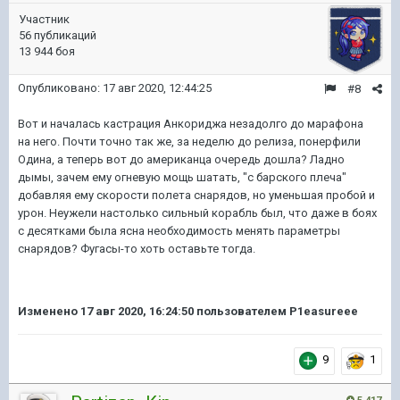
Участник
56 публикаций
13 944 боя
Опубликовано:
17 авг 2020, 12:44:25
#8
Вот и началась кастрация Анкориджа незадолго до марафона
на него. Почти точно так же, за неделю до релиза, понерфили
Одина, а теперь вот до американца очередь дошла? Ладно
дымы, зачем ему огневую мощь шатать, "с барского плеча"
добавляя ему скорости полета снарядов, но уменьшая пробой и
урон. Неужели настолько сильный корабль был, что даже в боях
с десятками была ясна необходимость менять параметры
снарядов? Фугасы-то хоть оставьте тогда.
Изменено
17 авг 2020, 16:24:50
пользователем P1easureee
9
1