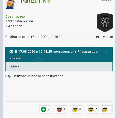
Partizan_Kin
5 417
Бета-тестер
1 937 публикаций
1 479 боёв
Опубликовано:
17 авг 2020, 12:46:22
#9
В 17.08.2020 в 12:44:25 пользователь
P1easureee
сказал:
Одина
Один в итоге не плохо себя показал.
2
1
3
7
1