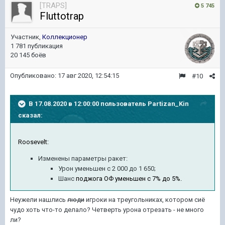
[TRAPS]
5 745
Fluttotrap
Участник,
Коллекционер
1 781 публикация
20 145 боёв
Опубликовано:
17 авг 2020, 12:54:15
#10
В 17.08.2020 в 12:00:00 пользователь
Partizan_Kin
сказал:
Roosevelt:
Изменены параметры ракет:
Урон уменьшен с 2 000 до 1 650;
Шанс
поджога ОФ уменьшен с 7% до 5%.
Неужели нашлись
люди
игроки на треугольниках, котором сиё
чудо хоть что-то делало? Четверть урона отрезать - не много
ли?