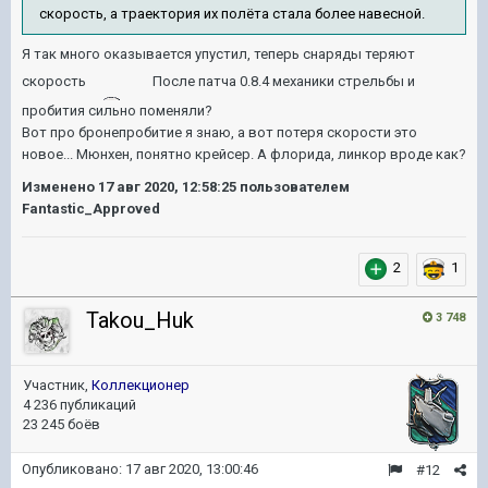
скорость, а траектория их полёта стала более навесной.
Я так много оказывается упустил, теперь снаряды теряют
скорость
После патча 0.8.4 механики стрельбы и
пробития сильно поменяли?
Вот про бронепробитие я знаю, а вот потеря скорости это
новое... Мюнхен, понятно крейсер. А флорида, линкор вроде как?
Изменено
17 авг 2020, 12:58:25
пользователем
Fantastic_Approved
2
1
Takou_Huk
3 748
Участник,
Коллекционер
4 236 публикаций
23 245 боёв
Опубликовано:
17 авг 2020, 13:00:46
#12