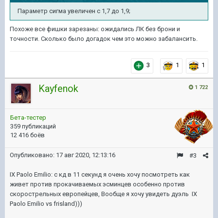
Параметр сигма увеличен с 1,7 до 1,9;
Похоже все фишки зарезаны: ожидались ЛК без брони и
точности. Сколько было догадок чем это можно забалансить.
3
1
1
Kayfenok
1 722
Бета-тестер
359 публикаций
12 416 боёв
Опубликовано:
17 авг 2020, 12:13:16
#3
IX Paolo Emilio
: с кд в 11 секунд я очень хочу посмотреть как
живет против прокачиваемых эсминцев особенно против
скорострельных европейцев, Вообще я хочу увидеть дуэль
IX
Paolo Emilio
vs frisland)))