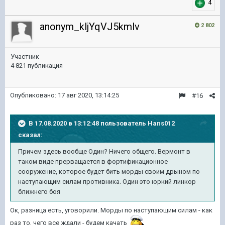
4
anonym_kljYqVJ5kmlv
2 802
Участник
4 821 публикация
Опубликовано:
17 авг 2020, 13:14:25
#16
В 17.08.2020 в 13:12:48 пользователь
Hans012
сказал:
Причем здесь вообще Один? Ничего общего. Вермонт в
таком виде прерващается в фортификационное
сооружение, которое будет бить морды своим дрыном по
наступающим силам противника. Один это юркий линкор
ближнего боя
Ок, разница есть, уговорили. Морды по наступающим силам - как
раз то, чего все ждали - будем качать