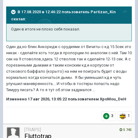
В 17.08.2020 в 12:46:22 пользователь
Partizan_Kin
сказал:
Один в итоге не плохо себя показал.
Один да,но блин Анкоридж с орудиями от Вичиты с кд 15.5сек это
никак - сделайте хоть тогда в пропорции по аналогии с ней. Там 10
сек на 9 стоволов,здесь 12 стволов так и сделайте 12-13 сек. А с
порезанными дымами и таким конским кд и корпусом от
стокового Баффало (корыто) на нем не поиграть будет с воды
нормально когда кончаться дымы. Я бы уменьшил кд и чуть
улучшил маневренность... И чтобы в тостеры попасть надо
Тимуру писать? А то я тут об этом задумался ...
Изменено
17 авг 2020, 13:05:22
пользователем XpoMou_DeH
3
1
[TRAPS]
5 745
Fluttotrap