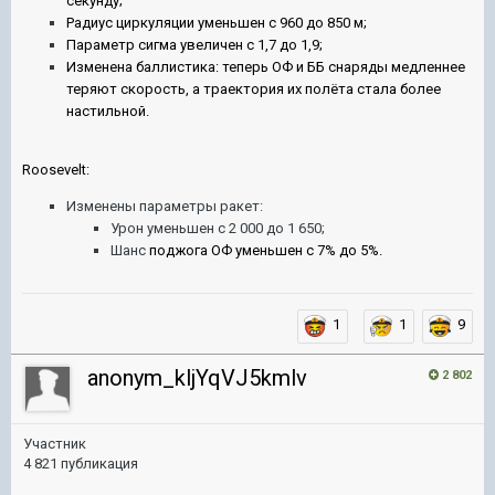
секунду;
Радиус циркуляции уменьшен с 960 до 850 м;
Параметр сигма увеличен с 1,7 до 1,9;
Изменена баллистика: теперь ОФ и ББ снаряды медленнее
теряют скорость, а траектория их полёта стала более
настильной.
Roosevelt:
Изменены параметры ракет:
Урон уменьшен с 2 000 до 1 650;
Шанс
поджога ОФ уменьшен с 7% до 5%.
1
1
9
anonym_kljYqVJ5kmlv
2 802
Участник
4 821 публикация