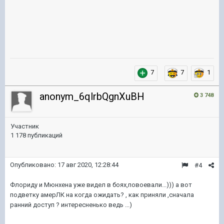
7
7
1
anonym_6qlrbQgnXuBH
3 748
Участник
1 178 публикаций
Опубликовано:
17 авг 2020, 12:28:44
#4
Флориду и Мюнхена уже видел в боях,повоевали...))) а вот
подветку амерЛК на когда ожидать? , как приняли ,сначала
ранний доступ ? интересненько ведь ...)