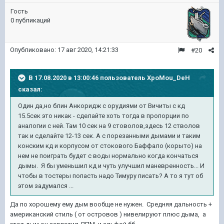
Гость
0 публикаций
Опубликовано:
17 авг 2020, 14:21:33
#20
В 17.08.2020 в 13:00:46 пользователь
XpoMou_DeH
сказал:
Один да,но блин Анкоридж с орудиями от Вичиты с кд
15.5сек это никак - сделайте хоть тогда в пропорции по
аналогии с ней. Там 10 сек на 9 стоволов,здесь 12 стволов
так и сделайте 12-13 сек. А с порезанными дымами и таким
конским кд и корпусом от стокового Баффало (корыто) на
нем не поиграть будет с воды нормально когда кончаться
дымы. Я бы уменьшил кд и чуть улучшил маневренность... И
чтобы в тостеры попасть надо Тимуру писать? А то я тут об
этом задумался ...
Да по хорошему ему дым вообще не нужен. Средняя дальность +
американский стиль ( от островов ) нивелируют плюс дыма, а