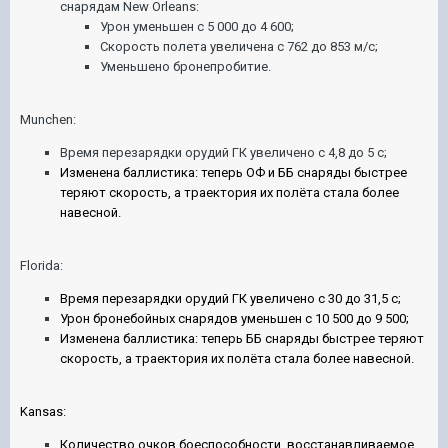
снарядам New Orleans:
Урон уменьшен с 5 000 до 4 600;
Скорость полета увеличена с 762 до 853 м/с;
Уменьшено бронепробитие.
Munchen:
Время перезарядки орудий ГК увеличено с 4,8 до 5 с;
Изменена баллистика: теперь ОФ и ББ снаряды быстрее
теряют скорость, а траектория их полёта стала более
навесной.
Florida:
Время перезарядки орудий ГК увеличено с 30 до 31,5 с;
Урон бронебойных снарядов уменьшен с 10 500 до 9 500;
Изменена баллистика: теперь ББ снаряды быстрее теряют
скорость, а траектория их полёта стала более навесной.
Kansas:
Количество очков боеспособности, восстанавливаемое