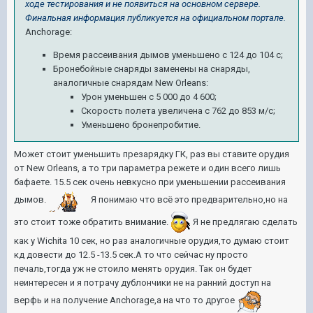
ходе тестирования и не появиться на основном сервере.
Финальная информация публикуется на официальном портале.
Anchorage:
Время рассеивания дымов уменьшено с 124 до 104 с;
Бронебойные снаряды заменены на снаряды,
аналогичные снарядам New Orleans:
Урон уменьшен с 5 000 до 4 600;
Скорость полета увеличена с 762 до 853 м/с;
Уменьшено бронепробитие.
Может стоит уменьшить презарядку ГК, раз вы ставите орудия
от New Orleans, а то три параметра режете и один всего лишь
бафаете. 15.5 сек очень невкусно при уменьшении рассеивания
дымов.
Я понимаю что всё это предварительно,но на
это стоит тоже обратить внимание.
Я не предлягаю сделать
как у Wichita 10 сек, но раз аналогичные орудия,то думаю стоит
кд довести до 12.5 -13.5 сек.А то что сейчас ну просто
печаль,тогда уж не стоило менять орудия. Так он будет
неинтересен и я потрачу дублончики не на ранний доступ на
верфь и на получение Anchorage,а на что то другое