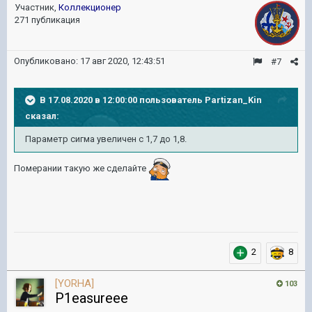
Участник,
Коллекционер
271 публикация
Опубликовано:
17 авг 2020, 12:43:51
#7
В 17.08.2020 в 12:00:00 пользователь
Partizan_Kin
сказал:
Параметр
сигма увеличен
с
1,7 до
1,8
.
Померании такую же сделайте
2
8
[YORHA]
103
P1easureee