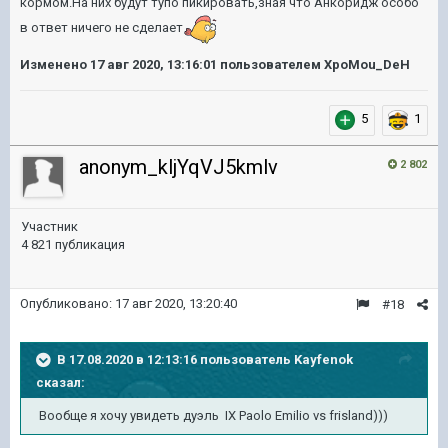
кормом.На них будут тупо пикировать,зная что Анкоридж особо
в ответ ничего не сделает
Изменено
17 авг 2020, 13:16:01
пользователем XpoMou_DeH
5
1
anonym_kljYqVJ5kmlv
2 802
Участник
4 821 публикация
Опубликовано:
17 авг 2020, 13:20:40
#18
В 17.08.2020 в 12:13:16 пользователь
Kayfenok
сказал:
Вообще я хочу увидеть дуэль
IX Paolo Emilio
vs frisland)))