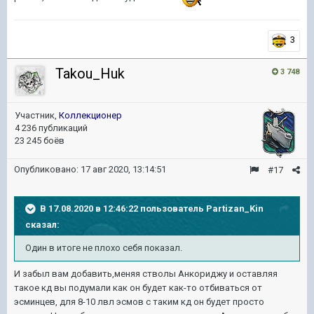
3
Takou_Huk
3 748
Участник,
Коллекционер
4 236 публикаций
23 245 боёв
Опубликовано:
17 авг 2020, 13:14:51
#17
В 17.08.2020 в 12:46:22 пользователь
Partizan_Kin
сказал:
Один в итоге не плохо себя показал.
И забыл вам добавить,меняя стволы Анкориджу и оставляя
такое кд вы подумали как он будет как-то отбиваться от
эсминцев, для 8-10 лвл эсмов с таким кд он будет просто