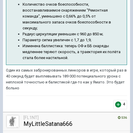
Количество очков боеспособности,
восстанавливаемое снаряжением
"Ремонтная
команда", уменьшено с 0,66% до 0,5% от
максимального запаса очков боеспособности в
секунду;
Радиус циркуляции уменьшен с 960 до 850 м;
Параметр сигма увеличен с 1,7 до 1,9;
Изменена баллистика: теперь ОФ и ББ снаряды
медленнее теряют скорость, а траектория их полёта
стала более настильной.
Один из самых забронированных линкоров в игре, который раз в
40 секунд будет выплевывать 189 000 потенциального урона с
неплохой точностью и балистикой где-то как у Ямато. Это будет
больно
4
[FL1NT]
536
MyLittleSatana666