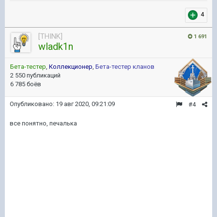
4
[THINK]
1 691
wladk1n
Бета-тестер
,
Коллекционер
,
Бета-тестер кланов
2 550 публикаций
6 785 боёв
Опубликовано:
19 авг 2020, 09:21:09
#4
все понятно, печалька