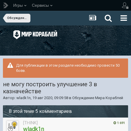
Игры
Сервисы
Обсуждение Мира Кораблей
Для публикации в этом разделе необходимо провести 50
боёв.
не могу построить улучшение 3 в
казначействе
Автор:
wladk1n
,
19 авг 2020, 09:09:58
в
Обсуждение Мира Кораблей
В этой теме 5 комментариев
[THINK]
1 691
wladk1n