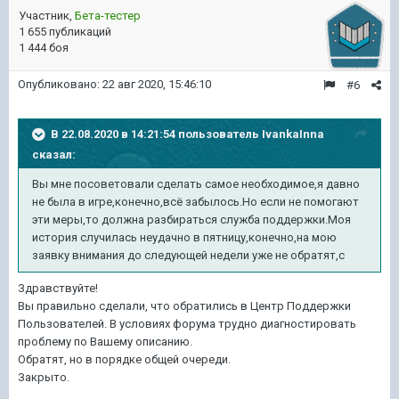
Участник,
Бета-тестер
1 655 публикаций
1 444 боя
Опубликовано:
22 авг 2020, 15:46:10
#6
В 22.08.2020 в 14:21:54 пользователь
IvankaInna
сказал:
Вы мне посоветовали сделать самое необходимое,я давно
не была в игре,конечно,всё забылось.Но если не помогают
эти меры,то должна разбираться служба поддержки.Моя
история случилась неудачно в пятницу,конечно,на мою
заявку внимания до следующей недели уже не обратят,с
Здравствуйте!
Вы правильно сделали, что обратились в Центр Поддержки
Пользователей. В условиях форума трудно диагностировать
проблему по Вашему описанию.
Обратят, но в порядке общей очереди.
Закрыто.