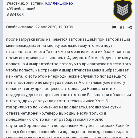
Участник, Участник,
Коллекционер
499 публикаций
8 834 боя
Опубликовано:
22 авг 2020, 12:09:39
#1
после загрузки игры начинается авторизация.И при авторизации
меня выкидывает на кнопку входа,потому что мой ноут
отключлся от инета.То есть меня меня из инета выбрасывает во
время авторизации.Началось с Адмиралтейства.Неделю не могу
попасть в Адмиралтейство,потому что при загрузке вместо того
чтобы попасть на страницу Адмиралтейства меня выбрасывает
из инета.То есть это не периодические случаи,то попадаешь то
нет,а постоянно не могу туда попасть.А с пятницы уже не могу
попасть в игру при процессе авторизации.Написала в тех
поддержку,до сих пор ничего не ответили.Раньше при обращении
в техподдржку получала ответ в течении часа.Хотя бы
говорили,что по их мнению надо сделать.Сегодня уже сутки
ответа нет.Конечно,теперь выходные,если только в
понедельник кто то начнёт разбираться,что могло
случится.Хорошо если в понедельник.Но у меня премакк.Если бы
не он,я бы сидела спокойно и ждала,пока техподдержка выдаст
мне свои умные мысли.Но у меня теряются дни премакка,а он мне