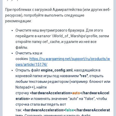
При проблемах с загрузкой Адмиралтейства (или других веб-
ресурсов), попробуйте выполнить следующие
рекомендации:
Очистите кеш внутриигрового браузера. Для этого
перейдите в каталог \World_of_Warships\profile, затем
откройте папку cef_cache, и удалите из неё все
файлы.
Очистить кэш и
cookies:
https://ru.wargaming.net/support/ru/products/w
ows/article/15174/
Открыть файл
engine_config.xml
, находящийся в
корневой папке игры под названием
"res"
, открыть
любым текстовым редактором (например: блокнот или
Notepad++), найти
строчку
<hardwareAcceleration>
auto
</hardwareAccel
eration>
и поменять значение "auto" на "false", чтобы
строчка стала выглядеть вот
так:
<hardwareAcceleration>
false
</hardwareAccelerat
ion>
. Сохранить изменения и закрыть файл.