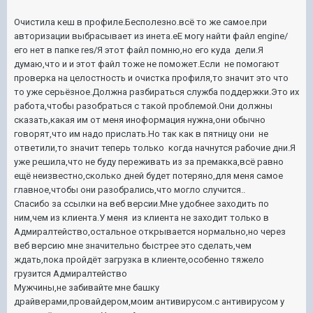
Очистила кеш в профиле.Бесполезно.всё то же самое.при
авторизации выбрасывает из инета.еЕ могу найти файл engine/
его нет в папке res/Я этот файл помню,но его куда дели.Я
думаю,что и и этот файл тоже не поможет.Если не помогают
проверка на целостность и очистка профиля,то значит это что
то уже серьёзное.Должна разбираться служба поддержки.Это их
работа,чтобы разобраться с такой проблемой.Они должны
сказать,какая им от меня иноформация нужна,они обычно
говорят,что им надо прислать.Но так как в пятницу они не
ответили,то значит теперь только когда начнутся рабочие дни.Я
уже решила,что не буду переживать из за премакка,всё равно
ещё неизвестно,сколько дней будет потеряно,для меня самое
главное,чтобы они разобрались,что могло случится..
Спасибо за ссылки на веб версии.Мне удобнее заходить по
ним,чем из клиента.У меня из клиента не заходит только в
Адмиралтейство,остальное открывается нормально,но через
веб версию мне значительно быстрее это сделать,чем
ждать,пока пройдёт загрузка в клиенте,особенно тяжело
грузится Адмиралтейство
Мужчины,не забивайте мне башку
драйверами,провайдером,моим антивирусом.с антивирусом у