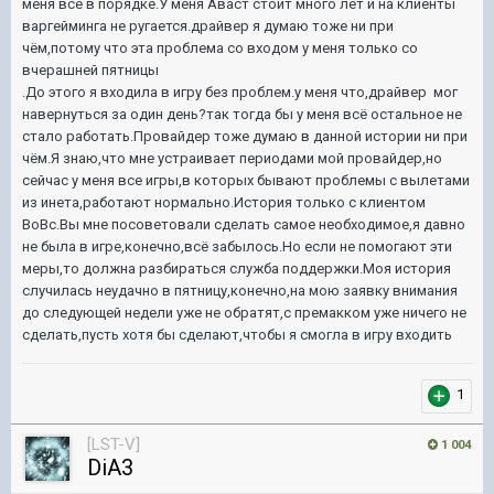
меня всё в порядке.У меня Аваст стоит много лет и на клиенты
варгейминга не ругается.драйвер я думаю тоже ни при
чём,потому что эта проблема со входом у меня только со
вчерашней пятницы
.До этого я входила в игру без проблем.у меня что,драйвер мог
навернуться за один день?так тогда бы у меня всё остальное не
стало работать.Провайдер тоже думаю в данной истории ни при
чём.Я знаю,что мне устраивает периодами мой провайдер,но
сейчас у меня все игры,в которых бывают проблемы с вылетами
из инета,работают нормально.История только с клиентом
ВоВс.Вы мне посоветовали сделать самое необходимое,я давно
не была в игре,конечно,всё забылось.Но если не помогают эти
меры,то должна разбираться служба поддержки.Моя история
случилась неудачно в пятницу,конечно,на мою заявку внимания
до следующей недели уже не обратят,с премакком уже ничего не
сделать,пусть хотя бы сделают,чтобы я смогла в игру входить
1
[LST-V]
1 004
DiA3