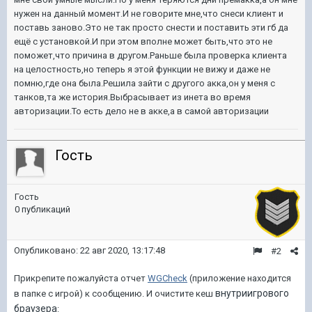
нужен на данный момент.И не говорите мне,что снеси клиент и
поставь заново.Это не так просто снести и поставить эти гб да
ещё с установкой.И при этом вполне может быть,что это не
поможет,что причина в другом.Раньше была проверка клиента
на целостность,но теперь я этой функции не вижу и даже не
помню,где она была.Решила зайти с другого акка,он у меня с
танков,та же история.Выбрасывает из инета во время
авторизации.То есть дело не в акке,а в самой авторизации
Гость
Гость
0 публикаций
Опубликовано:
22 авг 2020, 13:17:48
#2
Прикрепите пожалуйста отчет
WGCheck
(приложение находится
внутриигрового
в папке с игрой) к сообщению. И очистите кеш
браузера
: