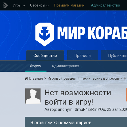
Игры
Сервисы
Премиум магазин
Адмиралтейство
Сообщество
Правила
Публикац
Форум
Администрация
Главная
Игровой раздел
Технические вопросы
Н
Нет возможности
войти в игру!
Автор:
anonym_0muP4rxRmYQo
,
23 авг 202
В этой теме 5 комментариев