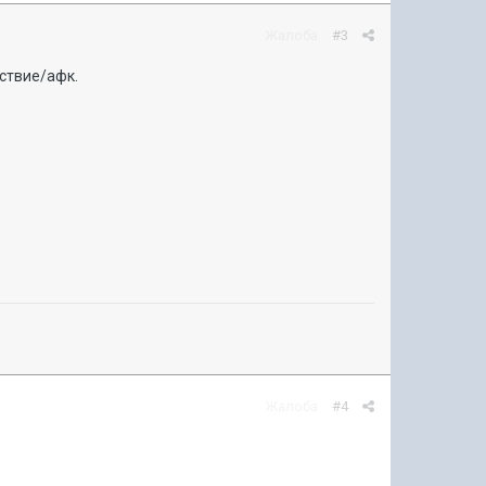
Жалоба
#3
ствие/афк.
Жалоба
#4