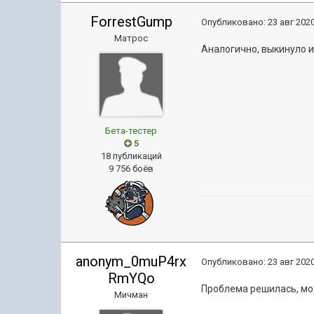
ForrestGump
Опубликовано:
23 авг 2020
Матрос
Аналогично, выкинуло 
Бета-тестер
5
18 публикаций
9 756 боёв
anonym_0muP4rx
Опубликовано:
23 авг 2020
RmYQo
Проблема решилась, мо
Мичман