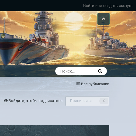
Войти
или
создать аккаунт
Все публикации
Войдите, чтобы подписаться
Подписчики
0