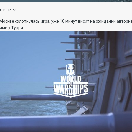
, 19:16:53
о Москве схлопнулась игра, уже 10 минут висит на ожидании автори
име у Турри.