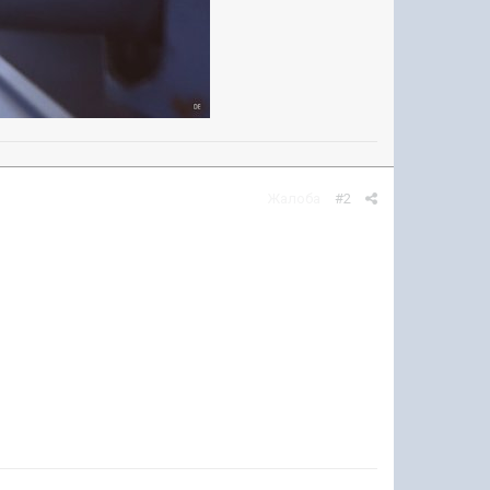
Жалоба
#2