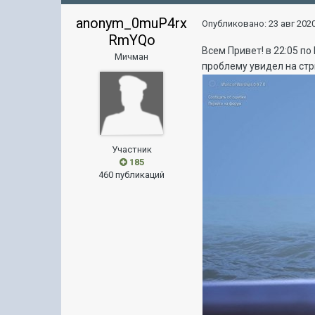
anonym_0muP4rx
Опубликовано:
23 авг 2020
RmYQo
Всем Привет! в 22:05 п
Мичман
проблему увидел на стр
Участник
185
460 публикаций