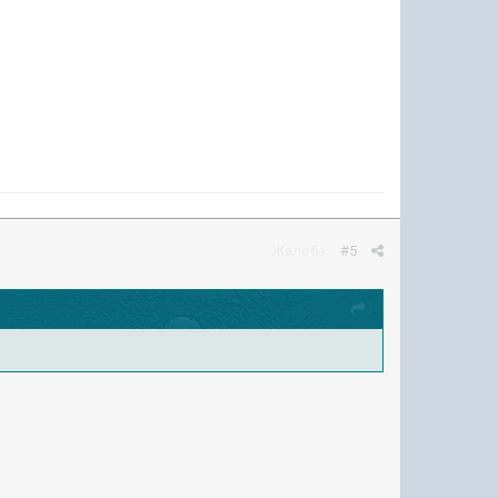
Жалоба
#5