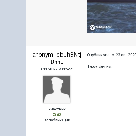
anonym_qbJh3Ntj
Опубликовано:
23 авг 2020
Dhnu
Таже фигня.
Старший матрос
Участник
62
32 публикации