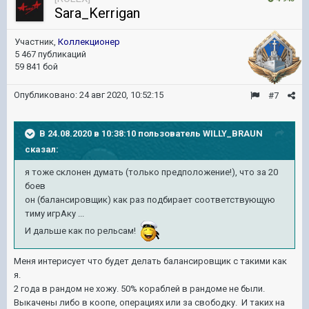
Sara_Kerrigan
Участник,
Коллекционер
5 467 публикаций
59 841 бой
Опубликовано:
24 авг 2020, 10:52:15
#7
В 24.08.2020 в 10:38:10 пользователь
WILLY_BRAUN
сказал:
я тоже склонен думать (только предположение!), что за 20
боев
он (балансировщик) как раз подбирает соответствующую
тиму игрАку ...
И дальше как по рельсам!
Меня интерисует что будет делать балансировщик с такими как
я.
2 года в рандом не хожу. 50% кораблей в рандоме не были.
Выкачены либо в коопе, операциях или за свободку. И таких на