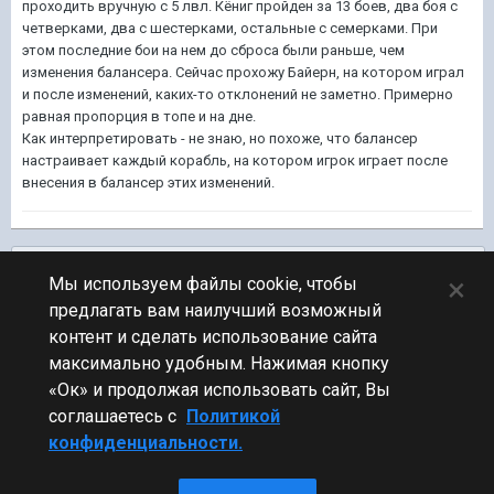
проходить вручную с 5 лвл. Кёниг пройден за 13 боев, два боя с
четверками, два с шестерками, остальные с семерками. При
этом последние бои на нем до сброса были раньше, чем
изменения балансера. Сейчас прохожу Байерн, на котором играл
и после изменений, каких-то отклонений не заметно. Примерно
равная пропорция в топе и на дне.
Как интерпретировать - не знаю, но похоже, что балансер
настраивает каждый корабль, на котором игрок играет после
внесения в балансер этих изменений.
Подписчики
0
×
Мы используем файлы cookie, чтобы
предлагать вам наилучший возможный
ПЕРЕЙТИ К СПИСКУ ТЕМ
контент и сделать использование сайта
Флудилка
максимально удобным. Нажимая кнопку
«Ок» и продолжая использовать сайт, Вы
соглашаетесь с
Политикой
конфиденциальности.
Стиль