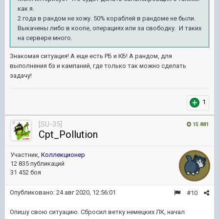
как я.
2 года в рандом не хожу. 50% кораблей в рандоме не были.
Выкачены либо в коопе, операциях или за свободку. И таких
на сервере много.
Знакомая ситуация! А еще есть РБ и КБ! А рандом, для
выполнения бз и кампаний, где только так можно сделать
задачу!
1
[SU-35]
15 881
Cpt_Pollution
Участник,
Коллекционер
12 835 публикаций
31 452 боя
Опубликовано:
24 авг 2020, 12:56:01
#10
Опишу свою ситуацию. Сбросил ветку немецких ЛК, начал