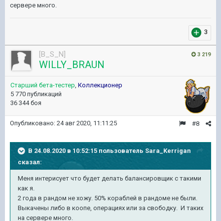
сервере много.
3
[B_S_N]
3 219
WILLY_BRAUN
Старший бета-тестер
,
Коллекционер
5 770 публикаций
36 344 боя
Опубликовано:
24 авг 2020, 11:11:25
#8
В 24.08.2020 в 10:52:15 пользователь
Sara_Kerrigan
сказал:
Меня интерисует что будет делать балансировщик с такими
как я.
2 года в рандом не хожу. 50% кораблей в рандоме не были.
Выкачены либо в коопе, операциях или за свободку. И таких
на сервере много.