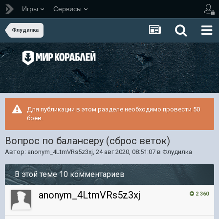
Игры
Сервисы
Флудилка
Для публикации в этом разделе необходимо провести 50
боёв.
Вопрос по балансеру (сброс веток)
Автор:
anonym_4LtmVRs5z3xj
,
24 авг 2020, 08:51:07
в
Флудилка
В этой теме 10 комментариев
anonym_4LtmVRs5z3xj
2 360