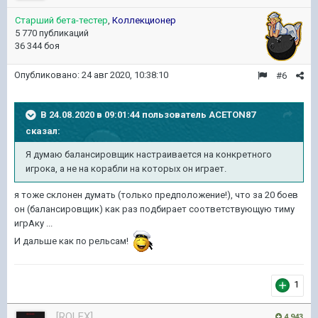
Старший бета-тестер
,
Коллекционер
5 770 публикаций
36 344 боя
Опубликовано:
24 авг 2020, 10:38:10
#6
В 24.08.2020 в 09:01:44 пользователь
ACETON87
сказал:
Я думаю балансировщик настраивается на конкретного
игрока, а не на корабли на которых он играет.
я тоже склонен думать (только предположение!), что за 20 боев
он (балансировщик) как раз подбирает соответствующую тиму
игрАку ...
И дальше как по рельсам!
1
[ROLEX]
4 943