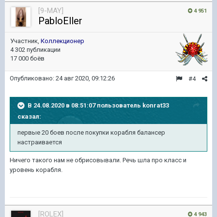
[9-MAY]
4 951
PabloEller
Участник,
Коллекционер
4 302 публикации
17 000 боёв
Опубликовано:
24 авг 2020, 09:12:26
#4
В 24.08.2020 в 08:51:07 пользователь
konrat33
сказал:
первые 20 боев после покупки корабля балансер
настраивается
Ничего такого нам не обрисовывали. Речь шла про класс и
уровень корабля.
[ROLEX]
4 943