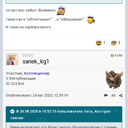
он про вас забыл. Временно
таких как я "обсчитывает" ... и "обвешивает"
И таких на сервере много.
1
2
[MSR]
6 544
sanek_kg1
Участник,
Коллекционер
3 959 публикаций
32 224 боя
Опубликовано:
24 авг 2020, 12:39:19
#9
В 24.08.2020 в 10:52:15 пользователь
Sara_Kerrigan
сказал:
Меня интерисует что будет делать балансировщик с такими