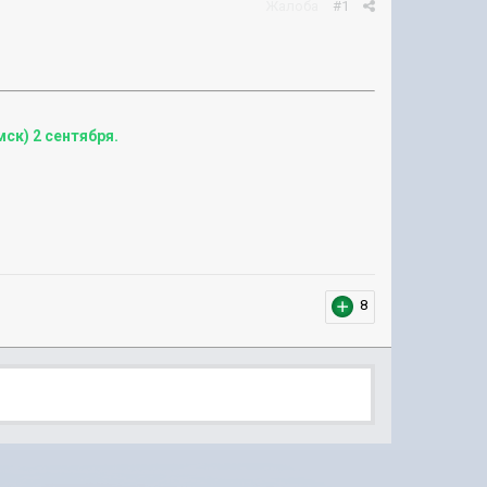
Жалоба
#1
(мск) 2 сентября.
8