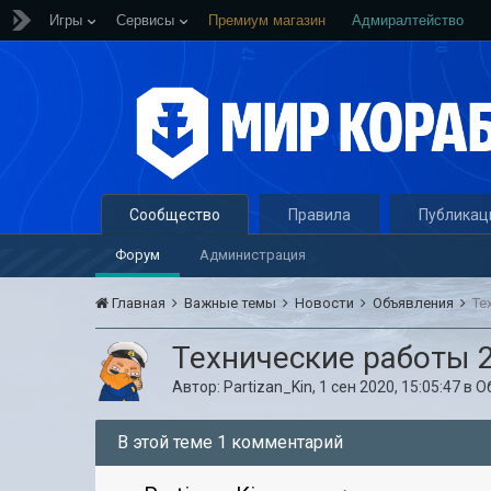
Игры
Сервисы
Премиум магазин
Адмиралтейство
Сообщество
Правила
Публикац
Форум
Администрация
Главная
Важные темы
Новости
Объявления
Те
Технические работы 2
Автор:
Partizan_Kin
,
1 сен 2020, 15:05:47
в
О
В этой теме 1 комментарий