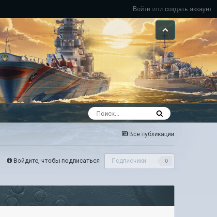
Войти
или
создать аккаунт
Все публикации
Войдите, чтобы подписаться
Подписчики
0