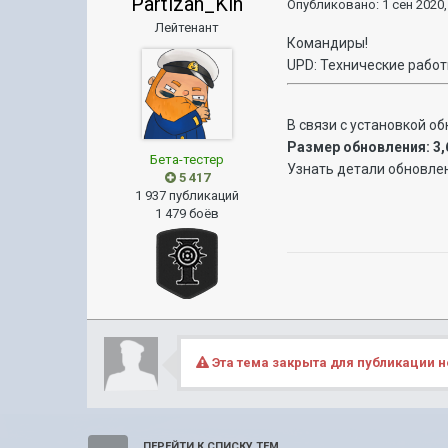
Partizan_Kin
Опубликовано:
1 сен 2020,
Лейтенант
Командиры!
UPD: Технические работ
В связи с установкой о
Размер обновления: 3,
Бета-тестер
Узнать детали обновле
5 417
1 937 публикаций
1 479 боёв
Эта тема закрыта для публикации н
ПЕРЕЙТИ К СПИСКУ ТЕМ