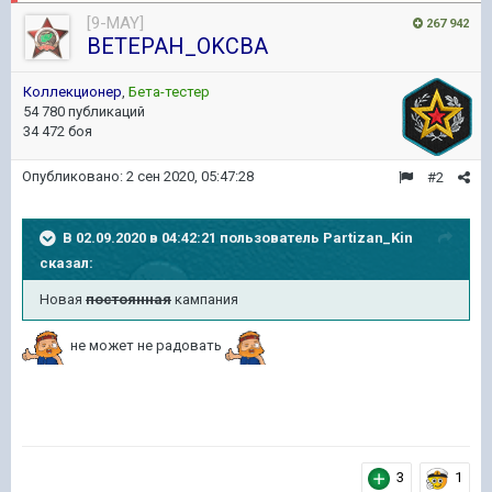
[9-MAY]
267 942
BETEPAH_OKCBA
Коллекционер
,
Бета-тестер
54 780 публикаций
34 472 боя
Опубликовано:
2 сен 2020, 05:47:28
#2
В 02.09.2020 в 04:42:21 пользователь
Partizan_Kin
сказал:
Новая
постоянная
кампания
не может не радовать
3
1