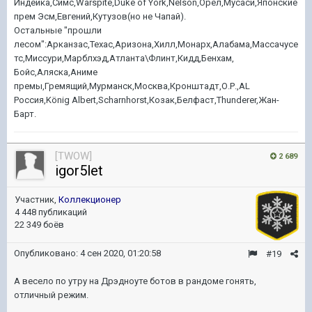
Индейка,Симс,Warspite,Duke of York,Nelson,Орел,Мусаси,Японские
прем Эсм,Евгений,Кутузов(но не Чапай).
Остальные "прошли
лесом":Арканзас,Техас,Аризона,Хилл,Монарх,Алабама,Массачусе
тс,Миссури,Марблхэд,Атланта\Флинт,Кидд,Бенхам,
Бойс,Аляска,Аниме
премы,Гремящий,Мурманск,Москва,Кронштадт,О.Р.,AL
Россия,König Albert,Scharnhorst,Козак,Белфаст,Thunderer,Жан-
Барт.
[TWOW]
2 689
igor5let
Участник,
Коллекционер
4 448 публикаций
22 349 боёв
Опубликовано:
4 сен 2020, 01:20:58
#19
А весело по утру на Дрэдноуте ботов в рандоме гонять,
отличный режим.