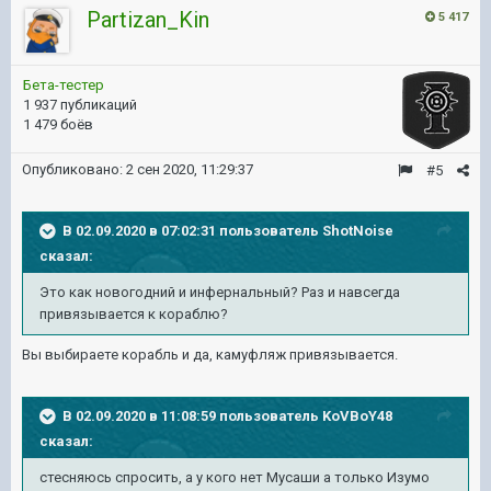
Partizan_Kin
5 417
Бета-тестер
1 937 публикаций
1 479 боёв
Опубликовано:
2 сен 2020, 11:29:37
#5
В 02.09.2020 в 07:02:31 пользователь
ShotNoise
сказал:
Это как новогодний и инфернальный? Раз и навсегда
привязывается к кораблю?
Вы выбираете корабль и да, камуфляж привязывается.
В 02.09.2020 в 11:08:59 пользователь
KoVBoY48
сказал:
стесняюсь спросить, а у кого нет Мусаши а только Изумо