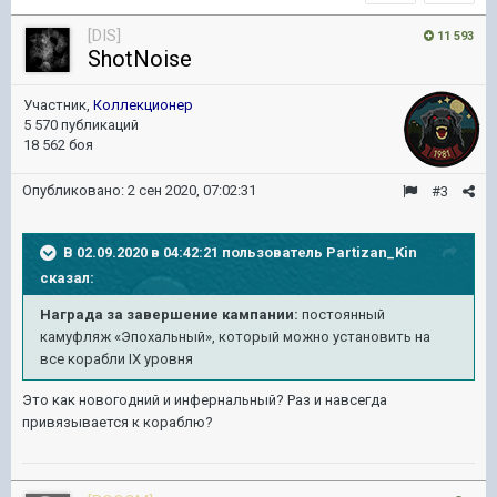
[DIS]
11 593
ShotNoise
Участник,
Коллекционер
5 570 публикаций
18 562 боя
Опубликовано:
2 сен 2020, 07:02:31
#3
В 02.09.2020 в 04:42:21 пользователь
Partizan_Kin
сказал:
Награда
за завершение кампании:
постоянный
камуфляж «
Эпохальный», который можно установить на
все ко
рабл
и IX
уровн
я
Это как новогодний и инфернальный? Раз и навсегда
привязывается к кораблю?