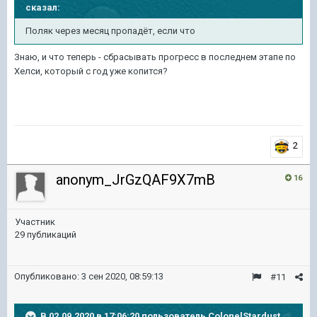
сказал:
Поляк через месяц пропадёт, если что
Знаю, и что теперь - сбрасывать прогресс в последнем этапе по
Хелси, который с год уже копится?
2
anonym_JrGzQAF9X7mB
16
Участник
29 публикаций
Опубликовано:
3 сен 2020, 08:59:13
#11
В 02.09.2020 в 17:06:20 пользователь
ColonelStardust