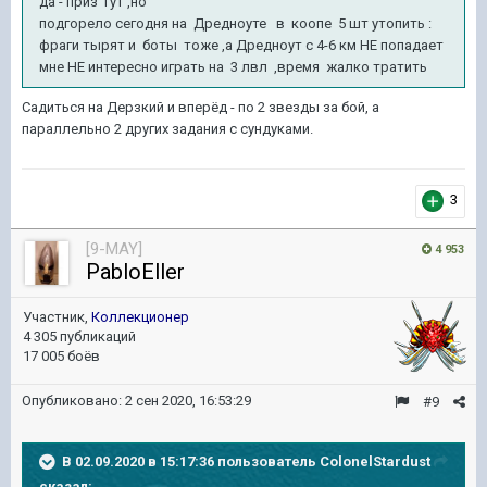
да - приз гут ,но
подгорело сегодня на Дредноуте в коопе 5 шт утопить
:
фраги тырят и боты тоже ,а Дредноут с 4-6 км НЕ попадает
мне НЕ интересно играть на 3 лвл ,время жалко тратить
Садиться на Дерзкий и вперёд - по 2 звезды за бой, а
параллельно 2 других задания с сундуками.
3
[9-MAY]
4 953
PabloEller
Участник,
Коллекционер
4 305 публикаций
17 005 боёв
Опубликовано:
2 сен 2020, 16:53:29
#9
В 02.09.2020 в 15:17:36 пользователь
ColonelStardust
сказал: