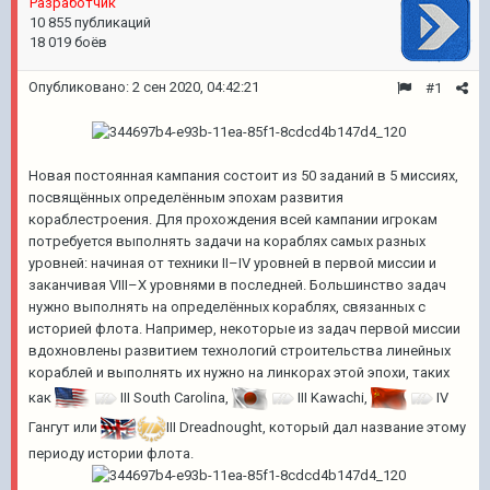
Pазработчик
10 855 публикаций
18 019 боёв
Опубликовано:
2 сен 2020, 04:42:21
#1
Новая постоянная кампания состоит из 50 заданий в 5 миссиях,
посвящённых определённым эпохам развития
кораблестроения. Для прохождения всей кампании игрокам
потребуется выполнять задачи на кораблях самых разных
уровней: начиная от техники II–IV уровней в первой миссии и
заканчивая VIII–X уровнями в последней. Большинство задач
нужно выполнять на определённых кораблях, связанных с
историей флота. Например, некоторые из задач первой миссии
вдохновлены развитием технологий строительства линейных
кораблей и выполнять их нужно на линкорах этой эпохи, таких
как
III South Carolina
,
III Kawachi
,
IV
Гангут
или
III Dreadnought
, который дал название этому
периоду истории флота.