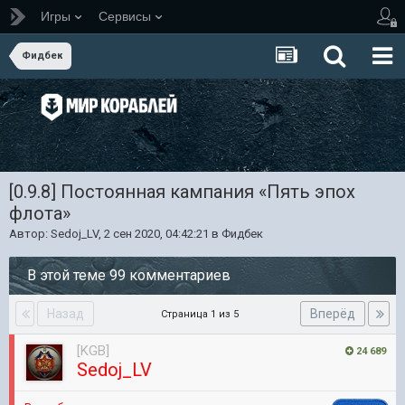
Игры
Сервисы
Фидбек
[0.9.8] Постоянная кампания «Пять эпох
флота»
Автор:
Sedoj_LV
,
2 сен 2020, 04:42:21
в
Фидбек
В этой теме 99 комментариев
Назад
Вперёд
Страница 1 из 5
[KGB]
24 689
Sedoj_LV