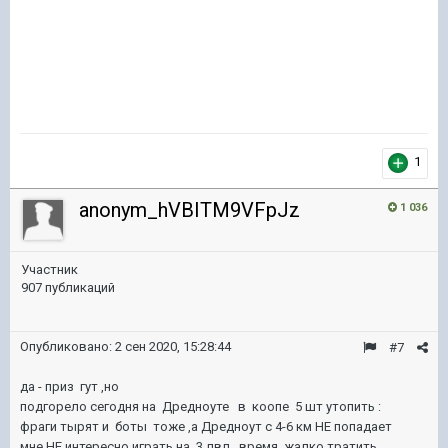
1
anonym_hVBITM9VFpJz
1 036
Участник
907 публикаций
Опубликовано:
2 сен 2020, 15:28:44
#7
да - приз гут ,но
подгорело сегодня на Дредноуте в коопе 5 шт утопить
:
фраги тырят и боты тоже ,а Дредноут с 4-6 км НЕ попадает
мне НЕ интересно играть на 3 лвл ,время жалко тратить