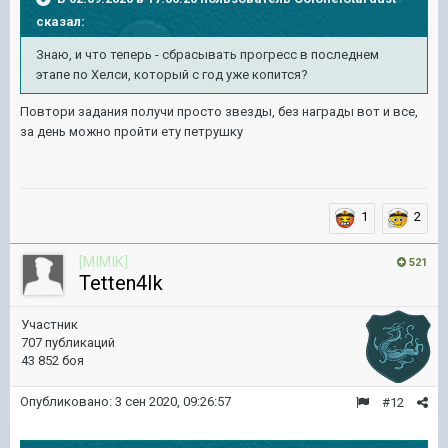
сказал:
Знаю, и что теперь - сбрасывать прогресс в последнем
этапе по Хелси, который с год уже копится?
Повтори задания получи просто звезды, без награды вот и все,
за день можно пройти ету петрушку
1
2
[MIMIK]
521
Tetten4Ik
Участник
707 публикаций
43 852 боя
Опубликовано:
3 сен 2020, 09:26:57
#12