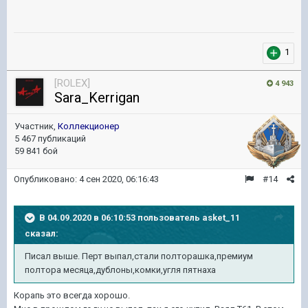
1
[ROLEX]
4 943
Sara_Kerrigan
Участник,
Коллекционер
5 467 публикаций
59 841 бой
Опубликовано:
4 сен 2020, 06:16:43
#14
В 04.09.2020 в 06:10:53 пользователь
asket_11
сказал:
Писал выше. Перт выпал,стали полторашка,премиум
полтора месяца,дублоны,комки,угля пятнаха
Корапь это всегда хорошо.