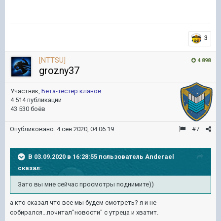
3
[NTTSU]
4 898
grozny37
Участник,
Бета-тестер кланов
4 514 публикации
43 530 боёв
Опубликовано:
4 сен 2020, 04:06:19
#7
В 03.09.2020 в 16:28:55 пользователь
Anderael
сказал:
Зато вы мне сейчас просмотры поднимите))
а кто сказал что все мы будем смотреть? я и не
собирался...почитал"новости" с утреца и хватит.