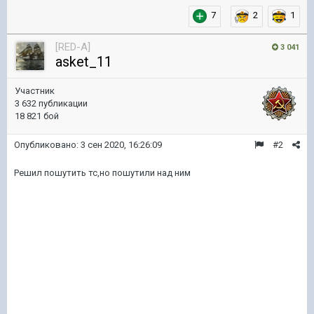
7
2
1
[RED-A]
3 041
asket_11
Участник
3 632 публикации
18 821 бой
Опубликовано:
3 сен 2020, 16:26:09
#2
Решил пошутить тс,но пошутили над ним