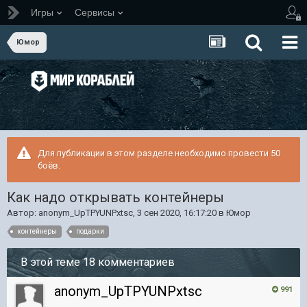
Игры
Сервисы
Юмор
Для публикации в этом разделе необходимо провести 50
боёв.
Как надо открывать контейнеры
Автор:
anonym_UpTPYUNPxtsc
,
3 сен 2020, 16:17:20
в
Юмор
контейнеры
подарки
В этой теме 18 комментариев
anonym_UpTPYUNPxtsc
991