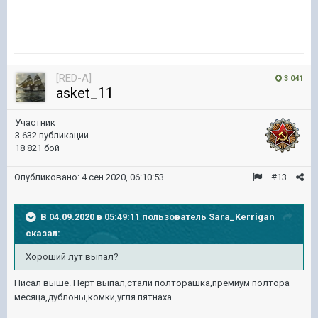
[RED-A]
3 041
asket_11
Участник
3 632 публикации
18 821 бой
Опубликовано:
4 сен 2020, 06:10:53
#13
В 04.09.2020 в 05:49:11 пользователь
Sara_Kerrigan
сказал:
Хороший лут выпал?
Писал выше. Перт выпал,стали полторашка,премиум полтора
месяца,дублоны,комки,угля пятнаха