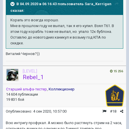
В 04.09.2020 в 06:16:43 пользователь
Sara_Kerrigan
сказал:
Корапь это всегда хорошо.
Мне в прошлом году не выпал, так я его купил. Взял Т61. В
этом году корабль тоже не выпал, но упало 12к бублона.
Оставлю до новогодних каникул и возьму год КПА по
скидке.
Виталий Чернов?))
[LEVEL]
15 256
Rebel_1
Старший альфа-тестер
,
Коллекционер
14 604 публикации
19 831 бой
Опубликовано:
4 сен 2020, 10:57:00
#18
Всю интригу профукал. А можно было растянуть стрим на 2 часа,
открывать ящики по одному и по 5 минут трепясь про