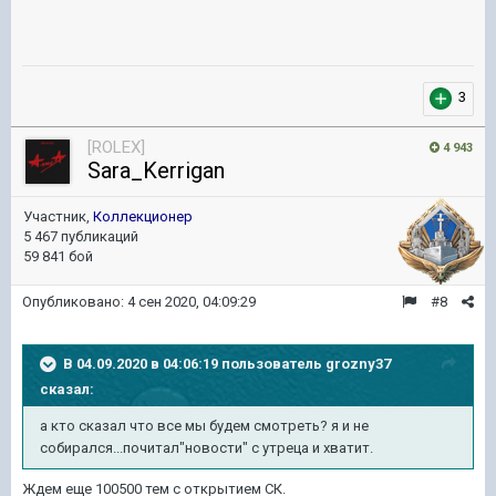
3
[ROLEX]
4 943
Sara_Kerrigan
Участник,
Коллекционер
5 467 публикаций
59 841 бой
Опубликовано:
4 сен 2020, 04:09:29
#8
В 04.09.2020 в 04:06:19 пользователь
grozny37
сказал:
а кто сказал что все мы будем смотреть? я и не
собирался...почитал"новости" с утреца и хватит.
Ждем еще 100500 тем с открытием СК.