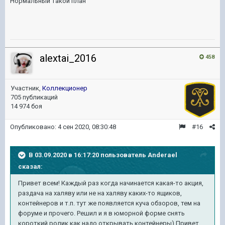
Нормальный такой план
alextai_2016
458
Участник,
Коллекционер
705 публикаций
14 974 боя
Опубликовано:
4 сен 2020, 08:30:48
#16
В 03.09.2020 в 16:17:20 пользователь
Anderael
сказал:
Привет всем! Каждый раз когда начинается какая-то акция,
раздача на халяву или не на халяву каких-то ящиков,
контейнеров и т.п. тут же появляется куча обзоров, тем на
форуме и прочего. Решил и я в юморной форме снять
короткий ролик как надо открывать контейнеры) Привет