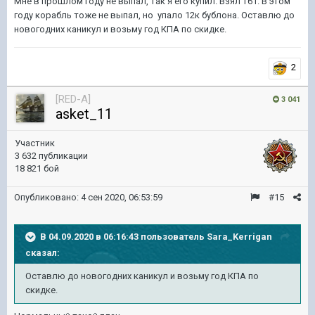
Мне в прошлом году не выпал, так я его купил. Взял Т61. В этом
году корабль тоже не выпал, но упало 12к бублона. Оставлю до
новогодних каникул и возьму год КПА по скидке.
2
[RED-A]
3 041
asket_11
Участник
3 632 публикации
18 821 бой
Опубликовано:
4 сен 2020, 06:53:59
#15
В 04.09.2020 в 06:16:43 пользователь
Sara_Kerrigan
сказал:
Оставлю
до новогодних каникул и возьму год КПА по
скидке.