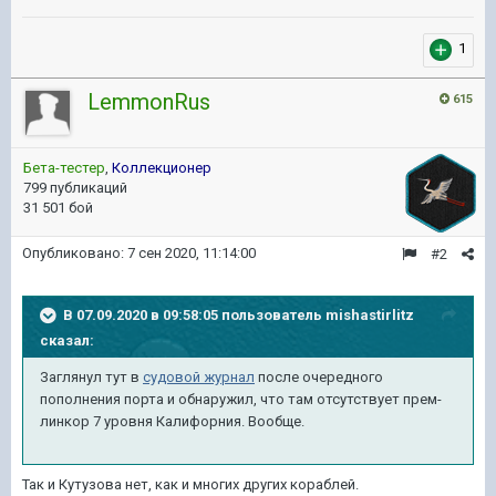
1
LemmonRus
615
Бета-тестер
,
Коллекционер
799 публикаций
31 501 бой
Опубликовано:
7 сен 2020, 11:14:00
#2
В 07.09.2020 в 09:58:05 пользователь
mishastirlitz
сказал:
Заглянул тут в
судовой журнал
после очередного
пополнения порта и обнаружил, что там отсутствует прем-
линкор 7 уровня Калифорния. Вообще.
Так и Кутузова нет, как и многих других кораблей.