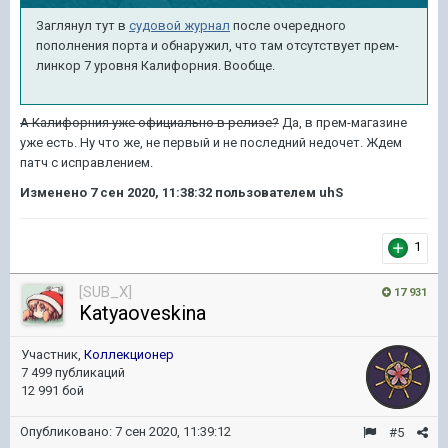
Заглянул тут в
судовой журнал
после очередного
пополнения порта и обнаружил, что там отсутствует прем-
линкор 7 уровня Калифорния. Вообще.
А Калифорния уже официально в релизе?
Да, в прем-магазине
уже есть. Ну что же, не первый и не последний недочет. Ждем
патч с исправлением.
Изменено
7 сен 2020, 11:38:32
пользователем uhS
1
[SUB_X]
17 931
Katyaoveskina
Участник,
Коллекционер
7 499 публикаций
12 991 бой
Опубликовано:
7 сен 2020, 11:39:12
#5