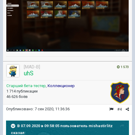
[MAD-B]
1 573
uhS
Старший бета-тестер
,
Коллекционер
1 714 публикации
46 626 боёв
Опубликовано:
7 сен 2020, 11:36:36
#4
В 07.09.2020 в 09:58:05 пользователь
mishastirlitz
сказал: