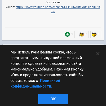
Ссылка на
канал:
https://www.youtube.com/channel/UCPF3Nd3fnYnzLIidn3TNz
Gw
1
5
1
Подписчики
0
×
Мы используем файлы cookie, чтобы
предлагать вам наилучший возможный
ПЕРЕЙТИ К СПИСКУ ТЕМ
контент и сделать использование сайта
Блогеры
максимально удобным. Нажимая кнопку
«Ок» и продолжая использовать сайт, Вы
соглашаетесь с
Политикой
конфиденциальности.
Стиль
OK
Powered by Invision Community