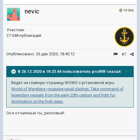
nevic
19 036
Участник
27 048 публикаций
Опубликовано:
26 дек 2020, 18:40:12
#7
В 26.12.2020 в 18:23:46 пользователь
pruWW
сказал:
Ведет на главную страницу WOWS c установкой игры.
World of Warships—massive naval clashes. Take command of
legendary vessels from the early 20th century and fight for
domination on the high seas.
Ох и отчаянный ты, рисковый!