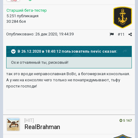
Старший бета-тестер
5 251 публикация
30 284 боя
Опубликовано:
26 дек 2020, 19:44:39
#11
В 26.12.2020 в 18:40:12 пользователь
nevic
сказал:
Ох и отчаянный ты, рисковый!
так это вроде неправославная ВоВс, а богомерзкая консольная.
А у них на консолях чего только не понапридумывают, тьфу
прости господи!
[HIT]
5 167
RealBrahman