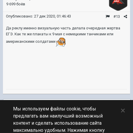
9 699 боёв
Опубликовано:
27 дек 2020, 01:46:43
#13
Да реклу именно визуальную часть делала очередная жертва
ЕГЭ. Как те же плакаты к 9 мая с немецкими танчиками или
американскими солдатами
Подписчики
0
×
Мы используем файлы cookie, чтобы
предлагать вам наилучший возможный
ПЕРЕЙТИ К СПИСКУ ТЕМ
контент и сделать использование сайта
Флудилка
максимально удобным. Нажимая кнопку