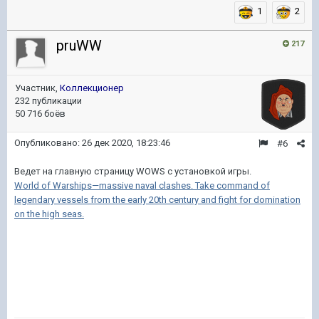
1
2
pruWW
217
Участник,
Коллекционер
232 публикации
50 716 боёв
Опубликовано:
26 дек 2020, 18:23:46
#6
Ведет на главную страницу WOWS c установкой игры.
World of Warships—massive naval clashes. Take command of
legendary vessels from the early 20th century and fight for domination
on the high seas.