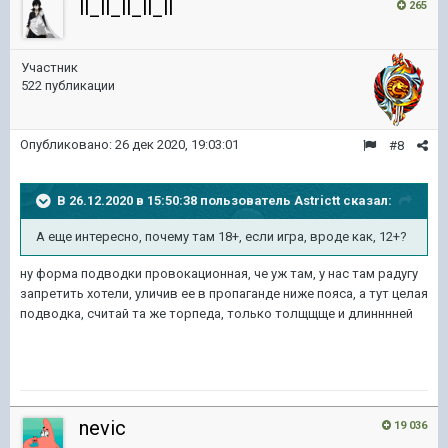
ll_ll_ll_ll_ll
265
Участник
522 публикации
Опубликовано:
26 дек 2020, 19:03:01
#8
В 26.12.2020 в 15:50:38 пользователь
Astrictt
сказал:
А еще интересно, почему там 18+, если игра, вроде как, 12+?
ну форма подводки провокационная, че уж там, у нас там радугу
запретить хотели, уличив ее в пропаганде ниже пояса, а тут целая
подводка, считай та же торпеда, только толщщще и длинннней
nevic
19 036