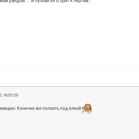
ай рандом...... И пускай он сгорит к чертям....
, 16:01:20
чевиден. Конечно же ползать под ёлкой