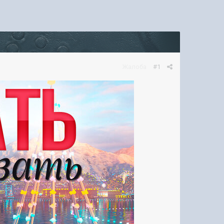
Жалоба
#1