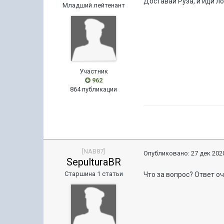
Доставай Руза, и иди лом
Младший лейтенант
Участник
962
864 публикации
[NAB87]
Опубликовано:
27 дек 2020
SepulturaBR
Старшина 1 статьи
Что за вопрос? Ответ о