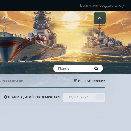
Войти
или
создать аккаунт
Летать или ползать под ёлкой? Смотрим, что там с авиками, выбираем лучшие в ранги.
Все публикации
Войдите, чтобы подписаться
Подписчики
0