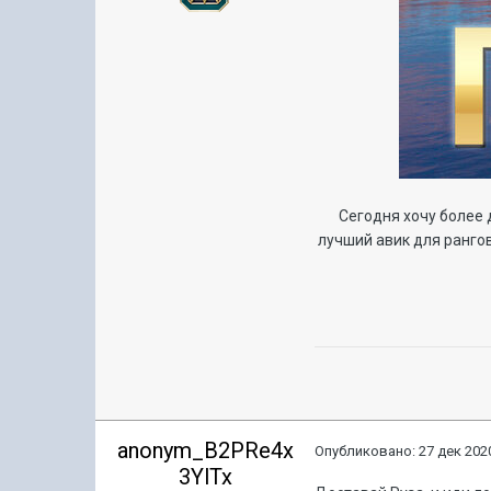
Сегодня хочу более 
лучший авик для рангов
anonym_B2PRe4x
Опубликовано:
27 дек 2020
3YlTx