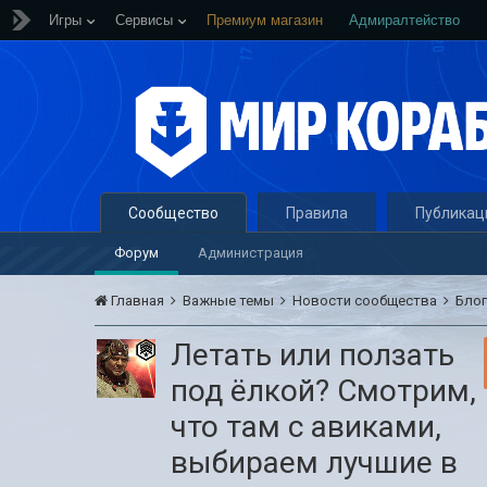
Игры
Сервисы
Премиум магазин
Адмиралтейство
Сообщество
Правила
Публикац
Форум
Администрация
Главная
Важные темы
Новости сообщества
Бло
Летать или ползать
под ёлкой? Смотрим,
что там с авиками,
выбираем лучшие в