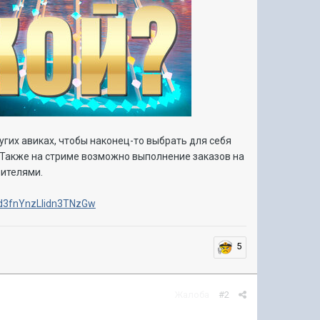
угих авиках, чтобы наконец-то выбрать для себя
.. Также на стриме возможно выполнение заказов на
рителями.
Nd3fnYnzLIidn3TNzGw
5
Жалоба
#2