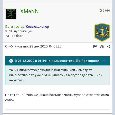
XMeNN
2 956
Бета-тестер
,
Коллекционер
3 788 публикаций
23 317 боёв
Опубликовано:
28 дек 2020, 04:05:25
#8
В 28.12.2020 в 01:59:14 пользователь
3loiRok
сказал:
таких множество,заходят в бой пульнули и смотрят
кино.сотню лет уже с этим ничего не могут поделать ....или
не хотят!
Не хотят конечно же, иначе большая часть мусора отсеется сама
собой.