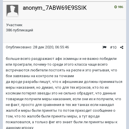
anonym_7ABW69E9SSIK
986
Участник
386 публикаций
Опубликовано:
28 дек 2020, 06:55:46
#10
больше всего раздражают афк эсминцы и не важно победили
или проиграли, почему-то среди этого класса чаще всего
встречаются любители постоять на респе и это учитывая, что
бои завязаны на контроле за точками
да вроде разрабы пишут, что к афкшникам должны приниматься
меры наказания, но думаю, что для тех игроков, кто по их
косякам потерял звезды это не сильно обрадует, что данные
товарищи получили меры наказания, если они их и получили, что
не факт, просто для сравнения в тех же танках если накидал
жалоб и меры были приняты то потом приходит сообщение о
том, что по жалобе были приняты меры, а тут вроде
пожаловался, а только фиг его знает были ли приняты меры к
данному игроку