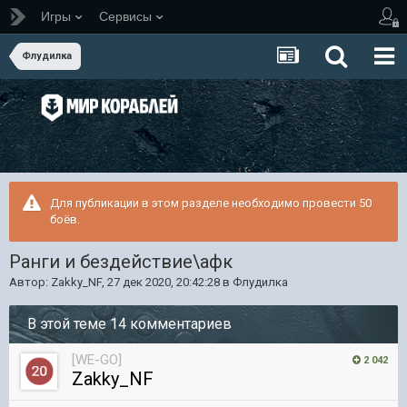
Игры
Сервисы
Флудилка
Для публикации в этом разделе необходимо провести 50
боёв.
Ранги и бездействие\афк
Автор:
Zakky_NF
,
27 дек 2020, 20:42:28
в
Флудилка
В этой теме 14 комментариев
[WE-GO]
2 042
Zakky_NF