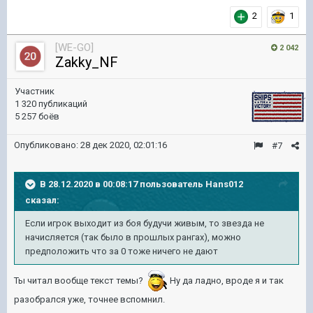
2
1
[WE-GO]
2 042
Zakky_NF
Участник
1 320 публикаций
5 257 боёв
Опубликовано:
28 дек 2020, 02:01:16
#7
В 28.12.2020 в 00:08:17 пользователь
Hans012
сказал:
Если игрок выходит из боя будучи живым, то звезда не
начисляется (так было в прошлых рангах), можно
предположить что за 0 тоже ничего не дают
Ты читал вообще текст темы?
Ну да ладно, вроде я и так
разобрался уже, точнее вспомнил.