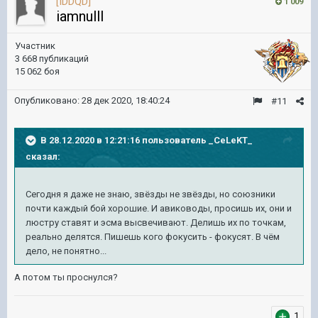
[IDDQD]
1 009
iamnulll
Участник
3 668 публикаций
15 062 боя
Опубликовано:
28 дек 2020, 18:40:24
#11
В 28.12.2020 в 12:21:16 пользователь
_CeLeKT_
сказал:
Сегодня я даже не знаю, звёзды не звёзды, но союзники
почти каждый бой хорошие. И авиководы, просишь их, они и
люстру ставят и эсма высвечивают. Делишь их по точкам,
реально делятся. Пишешь кого фокусить - фокусят. В чём
дело, не понятно...
А потом ты проснулся?
1