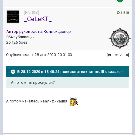
[ENJ0Y]
1 618
_CeLeKT_
Автор руководств
,
Коллекционер
854 публикации
26 126 боёв
Опубликовано:
28 дек 2020, 20:01:03
#12
В 28.12.2020 в 18:40:24 пользователь
iamnulll
сказал:
А потом ты проснулся?
А потом началась квалификация