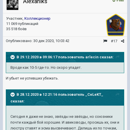
Alexahiks
9 685
Участник,
Коллекционер
11 069 публикаций
35 518 боёв
Опубликовано:
30 дек 2020, 10:03:42
#17
В 29.12.2020 в 09:06:17 пользователь
arlecin
сказал:
Вроде как 10-5 где-то. Но скоро упадет.
И убьет не успевших убежать.
В 28.12.2020 в 12:21:16 пользователь
_CeLeKT_
сказал:
Сегодня я даже не знаю, звёзды не звёзды, но союзники
почти каждый бой хорошие. И авиководы, просишь их, они и
люстру ставят и эсма высвечивают. Делишь их по точкам,