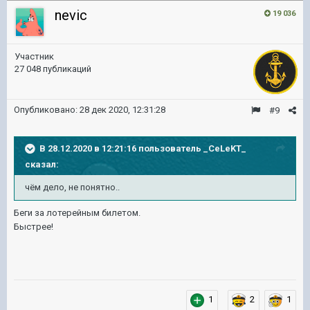
nevic
19 036
Участник
27 048 публикаций
Опубликовано:
28 дек 2020, 12:31:28
#9
В 28.12.2020 в 12:21:16 пользователь
_CeLeKT_
сказал:
чём
дело, не
понятно
..
Беги за лотерейным билетом.
Быстрее!
1
2
1