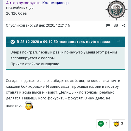
Автор руководств
,
Коллекционер
854 публикации
26 126 боёв
Опубликовано:
28 дек 2020, 12:21:16
#8
В 28.12.2020 в 09:19:50 пользователь
nevic
сказал:
Вчера поиграл, первый раз, и почему-то у меня этот режим
ассоциируется с коопом.
Причем стойкое ощущение.
Сегодня я даже не знаю, звёзды не звёзды, но союзники почти
каждый бой хорошие. И авиководы, просишь их, они и люстру
ставят и эсма высвечивают. Делишь их по точкам, реально
делятся. Пишешь кого фокусить - фокусят. В чём дело, не
понятно...
1
3