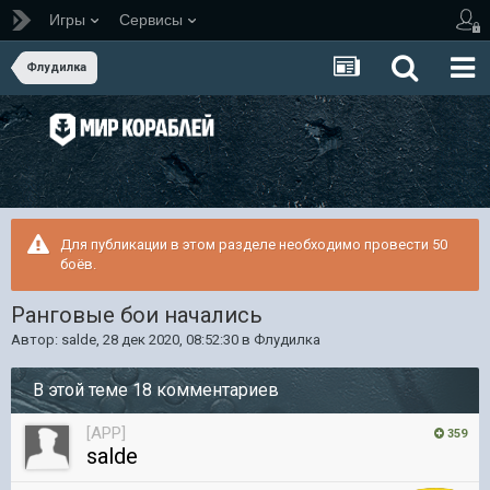
Игры
Сервисы
Флудилка
Для публикации в этом разделе необходимо провести 50
боёв.
Ранговые бои начались
Автор:
salde
,
28 дек 2020, 08:52:30
в
Флудилка
В этой теме 18 комментариев
[APP]
359
salde