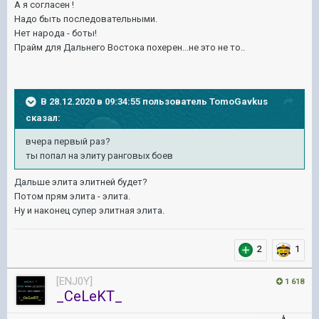
А я согласен !
Надо быть последовательными.
Нет народа - боты!
Прайм для Дальнего Востока похерен...не это не то..
В 28.12.2020 в 09:34:55 пользователь
TomoGavkus
сказал:
вчера первый раз?
ты попал на элиту ранговых боев
Дальше элита элитней будет?
Потом прям элита - элита.
Ну и наконец супер элитная элита.
2
1
[ENJ0Y]
1 618
_CeLeKT_