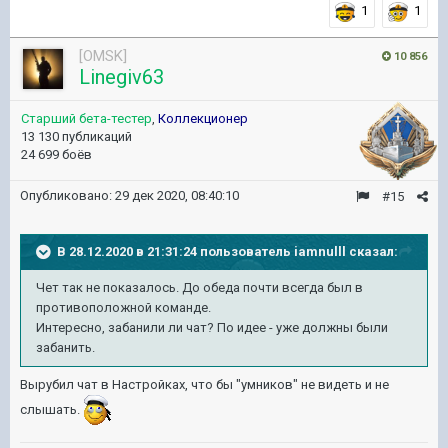
1
1
[OMSK]
10 856
Linegiv63
Старший бета-тестер
,
Коллекционер
13 130 публикаций
24 699 боёв
Опубликовано:
29 дек 2020, 08:40:10
#15
В 28.12.2020 в 21:31:24 пользователь
iamnulll
сказал:
Чет так не показалось. До обеда почти всегда был в
противоположной команде.
Интересно, забанили ли чат? По идее - уже должны были
забанить.
Вырубил чат в Настройках, что бы "умников" не видеть и не
слышать.