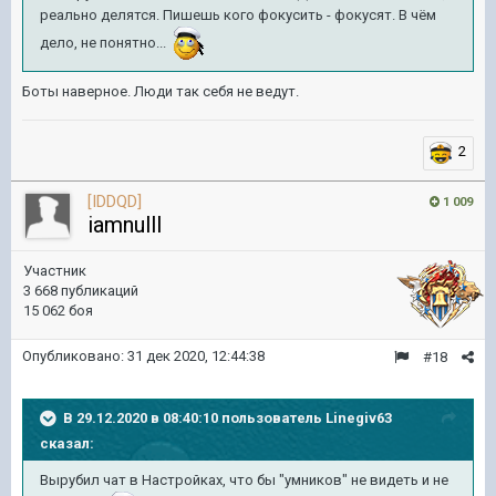
реально делятся. Пишешь кого фокусить - фокусят. В чём
дело, не понятно...
Боты наверное. Люди так себя не ведут.
2
[IDDQD]
1 009
iamnulll
Участник
3 668 публикаций
15 062 боя
Опубликовано:
31 дек 2020, 12:44:38
#18
В 29.12.2020 в 08:40:10 пользователь
Linegiv63
сказал:
Вырубил чат в Настройках, что бы "умников" не видеть и не