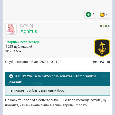
1
6
[WRHD]
6 805
Agnitus
Старший бета-тестер
5 258 публикаций
30 284 боя
Опубликовано:
28 дек 2020, 10:04:29
#4
В 28.12.2020 в 09:34:55 пользователь
TomoGavkus
сказал:
ты попал на
э
Илиту ранговых боев
Но насчет коопа это если только "Ты и твоя команда ботов", ну
помните, как в начале было в асимметричных боях?