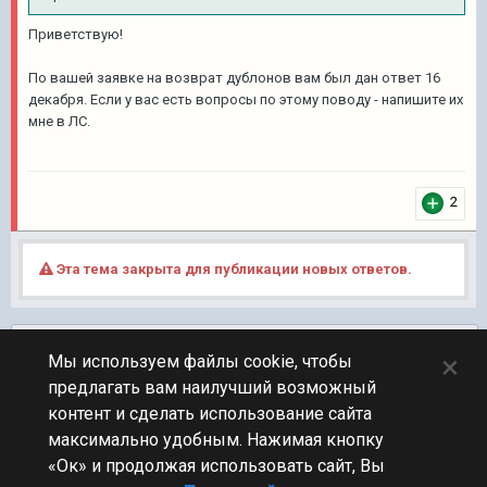
Приветствую!
По вашей заявке на возврат дублонов вам был дан ответ 16
декабря. Если у вас есть вопросы по этому поводу - напишите их
мне в ЛС.
2
Эта тема закрыта для публикации новых ответов.
Подписчики
0
×
Мы используем файлы cookie, чтобы
предлагать вам наилучший возможный
ПЕРЕЙТИ К СПИСКУ ТЕМ
контент и сделать использование сайта
Обсуждение Мира Кораблей
максимально удобным. Нажимая кнопку
«Ок» и продолжая использовать сайт, Вы