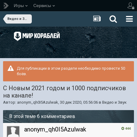
Игры
Сервисы
Видео и Звук
Для публикации в этом разделе необходимо провести 50
боёв.
С Новым 2021 годом и 1000 подписчиков
на канале!
Автор:
anonym_qh0I5Azulwak
,
30 дек 2020, 05:56:06
в
Видео и Звук
В этой теме 6 комментариев
anonym_qh0I5Azulwak
444