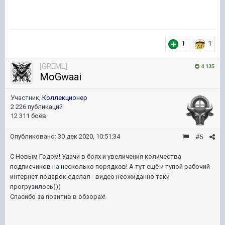
1
1
[GREML]
4 135
MoGwaai
Участник,
Коллекционер
2 226 публикаций
12 311 боёв
Опубликовано:
30 дек 2020, 10:51:34
#5
С Новым Годом! Удачи в боях и увеличения количества
подписчиков на несколько порядков! А тут ещё и тупой рабочий
интернет подарок сделал - видео неожиданно таки
прогрузилось)))
Спасибо за позитив в обзорах!