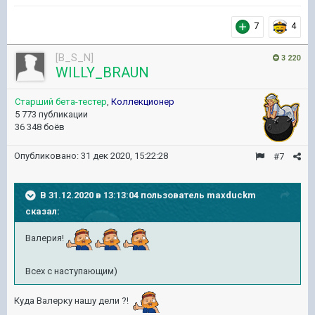
7
4
[B_S_N]
3 220
WILLY_BRAUN
Старший бета-тестер
,
Коллекционер
5 773 публикации
36 348 боёв
Опубликовано:
31 дек 2020, 15:22:28
#7
В 31.12.2020 в 13:13:04 пользователь
maxduckm
сказал:
Валерия!
Всех с наступающим)
Куда Валерку нашу дели ?!