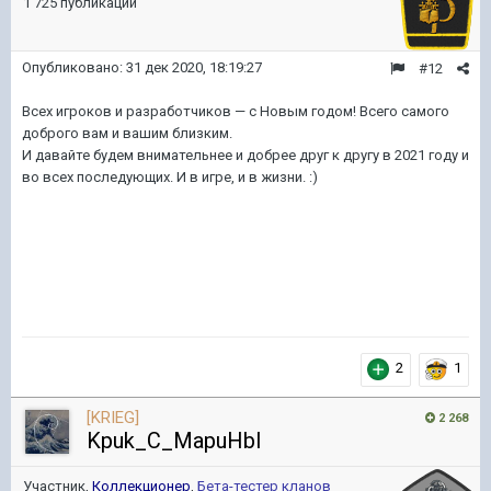
1 725 публикаций
Опубликовано:
31 дек 2020, 18:19:27
#12
Всех игроков и разработчиков — с Новым годом! Всего самого
доброго вам и вашим близким.
И давайте будем внимательнее и добрее друг к другу в 2021 году и
во всех последующих. И в игре, и в жизни.
:)
2
1
[KRIEG]
2 268
Kpuk_C_MapuHbl
Участник,
Коллекционер
,
Бета-тестер кланов