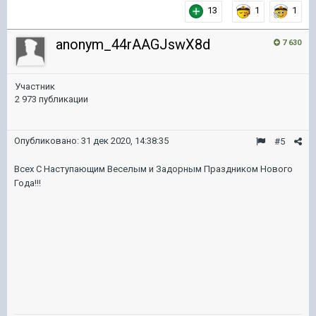
13
1
1
anonym_44rAAGJswX8d
7 630
Участник
2 973 публикации
Опубликовано:
31 дек 2020, 14:38:35
#5
Всех С Наступающим Веселым и Задорным Праздником Нового
Года!!!