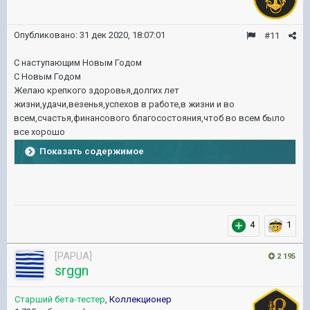
Опубликовано:
31 дек 2020, 18:07:01
#11
C наступающим Новым Годом
С Новым Годом
Желаю крепкого здоровья,долгих лет
жизни,удачи,везенья,успехов в работе,в жизни и во
всем,счастья,финансового благосостояния,чтоб во всем было
все хорошо
Показать содержимое
4
1
[PAPUA]
2 195
srggn
Старший бета-тестер
,
Коллекционер