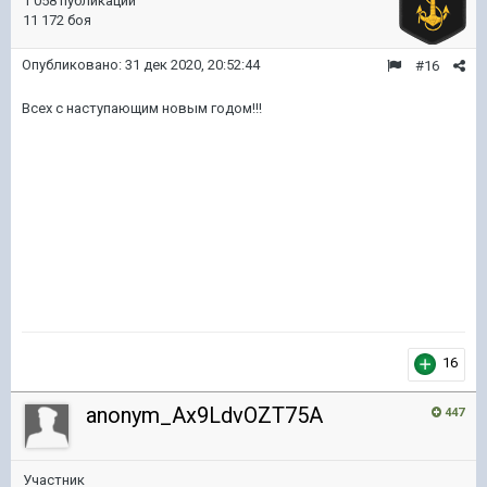
1 058 публикаций
11 172 боя
Опубликовано:
31 дек 2020, 20:52:44
#16
Всех с наступающим новым годом!!!
16
anonym_Ax9LdvOZT75A
447
Участник