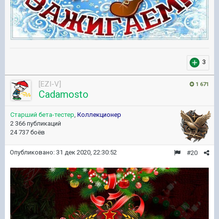
3
[EZI-V]
1 671
Cadamosto
Старший бета-тестер
,
Коллекционер
2 366 публикаций
24 737 боёв
Опубликовано:
31 дек 2020, 22:30:52
#20