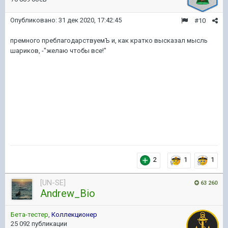
Опубликовано:
31 дек 2020, 17:42:45
#10
премного преблагодарствуемЪ и, как кратко высказал мысль
шариков, -"желаю чтобы все!"
2
1
1
[UN-SE]
63 260
Andrew_Bio
Бета-тестер
,
Коллекционер
25 092 публикации