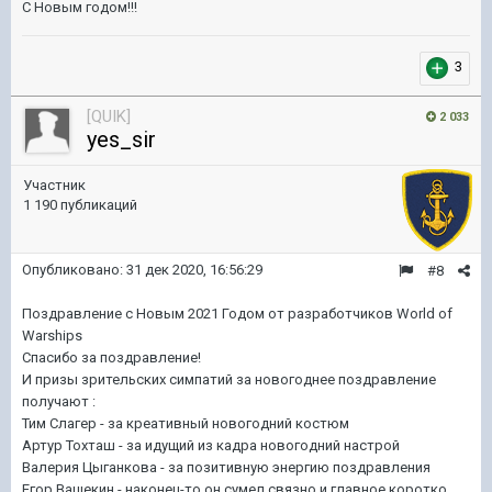
С Новым годом!!!
3
[QUIK]
2 033
yes_sir
Участник
1 190 публикаций
Опубликовано:
31 дек 2020, 16:56:29
#8
Поздравление с Новым 2021 Годом от разработчиков World of
Warships
Спасибо за поздравление!
И призы зрительских симпатий за новогоднее поздравление
получают :
Тим Слагер - за креативный новогодний костюм
Артур Тохташ - за идущий из кадра новогодний настрой
Валерия Цыганкова - за позитивную энергию поздравления
Егор Ващекин - наконец-то он сумел связно и главное коротко