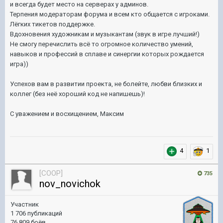
и всегда будет место на серверах у админов.
Терпения модераторам форума и всем кто общается с игроками.
Лёгких тикетов поддержке.
Вдохновения художникам и музыкантам (звук в игре лучший!)
Не смогу перечислить всё то огромное количество умений,
навыков и профессий в сплаве и синергии которых рождается
игра))
Успехов вам в развитии проекта, не болейте, любви близких и
коллег (без неё хороший код не напишешь)!
С уважением и восхищением, Максим
4
1
[COOP]
735
nov_novichok
Участник
1 706 публикаций
76 809 боёв