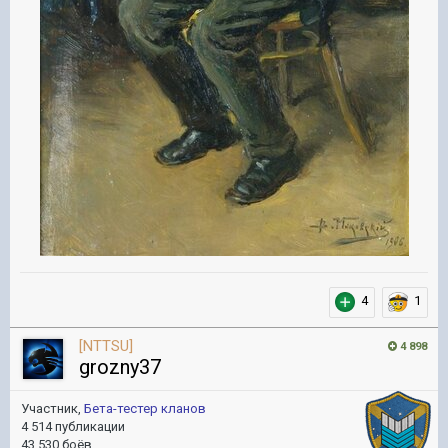
4
1
[NTTSU]
4 898
grozny37
Участник,
Бета-тестер кланов
4 514 публикации
43 530 боёв