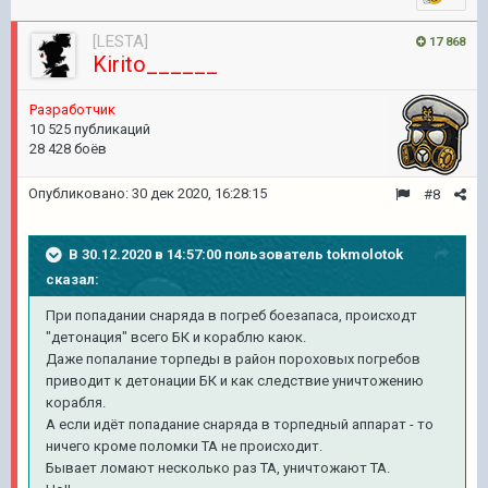
[LESTA]
17 868
Kirito______
Разработчик
10 525 публикаций
28 428 боёв
Опубликовано:
30 дек 2020, 16:28:15
#8
В 30.12.2020 в 14:57:00 пользователь
tokmolotok
сказал:
При попадании снаряда в погреб боезапаса, происходт
"детонация" всего БК и кораблю каюк.
Даже попалание торпеды в район пороховых погребов
приводит к детонации БК и как следствие уничтожению
корабля.
А если идёт попадание снаряда в торпедный аппарат - то
ничего кроме поломки ТА не происходит.
Бывает ломают несколько раз ТА, уничтожают ТА.