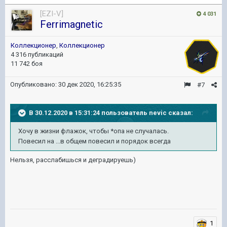
[EZI-V]
4 031
Ferrimagnetic
Коллекционер
,
Коллекционер
4 316 публикаций
11 742 боя
Опубликовано:
30 дек 2020, 16:25:35
#7
В 30.12.2020 в 15:31:24 пользователь
nevic
сказал:
Хочу в жизни флажок, чтобы *опа не случалась.
Повесил на ...в общем повесил и порядок всегда
Нельзя, расслабишься и деградируешь)
1