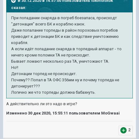
В 30.12.2020 в 14:57:00 пользователь
tokmolotok
сказал:
При
попадании снаряда в погреб боезапаса, происходт
"детонация" всего БК и кораблю каюк.
Даже попалание торпеды в район пороховых погребов
приводит к детонации БК и как следствие уничтожению
корабля.
А если идёт попадание снаряда в торпедный аппарат - то
ничего кроме поломки ТА не происходит.
Бывает ломают несколько раз ТА, уничтожают ТА.
Но!!
Детонации торпед не происходит.
Почему?? Попал в ТА ОФС 356мм ну и почему торпеда не
детонирует???
Логично же что торпеды должна бабахнуть.
А действительно ли это надо в игре?
Изменено
30 дек 2020, 15:55:11
пользователем MoGwaai
2