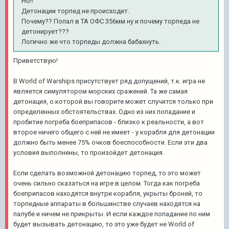
Но!!
Детонации торпед не происходит.
Почему?? Попал в ТА ОФС 356мм ну и почему торпеда не
детонирует???
Логично же что торпеды должна бабахнуть.
Приветствую!
В World of Warships присутствует ряд допущений, т.к. игра не
является симулятором морских сражений. Та же самая
детонация, о которой вы говорите может случится только при
определенных обстоятельствах. Одно из них попадание и
пробитие погреба боеприпасов - близко к реальности, а вот
второе ничего общего с ней не имеет - у корабля для детонации
должно быть менее 75% очков боеспособности. Если эти два
условия выполнены, то произойдет детонация.
Если сделать возможной детонацию торпед, то это может
очень сильно сказаться на игре в целом. Тогда как погреба
боеприпасов находятся внутри корабля, укрыты броней, то
торпедные аппараты в большинстве случаев находятся на
палубе и ничем не прикрыты. И если каждое попадание по ним
будет вызывать детонацию, то это уже будет не World of