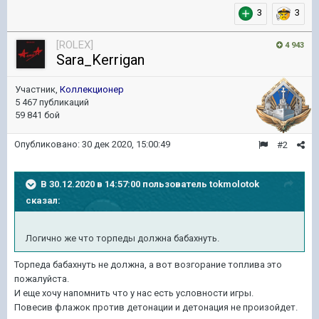
3
3
[ROLEX]
4 943
Sara_Kerrigan
Участник,
Коллекционер
5 467 публикаций
59 841 бой
Опубликовано:
30 дек 2020, 15:00:49
#2
В 30.12.2020 в 14:57:00 пользователь
tokmolotok
сказал:
Логично же что торпеды должна бабахнуть.
Торпеда бабахнуть не должна, а вот возгорание топлива это
пожалуйста.
И еще хочу напомнить что у нас есть условности игры.
Повесив флажок против детонации и детонация не произойдет.