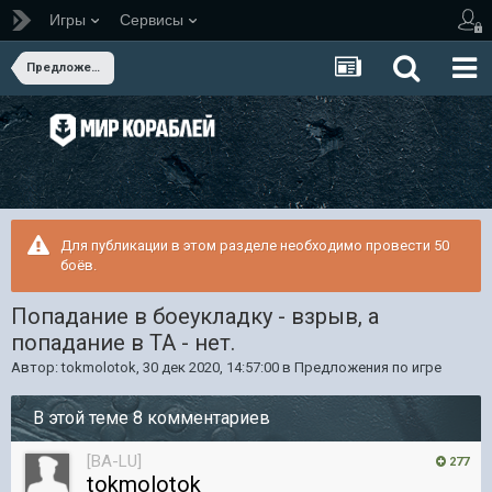
Игры
Сервисы
Предложения по игре
Для публикации в этом разделе необходимо провести 50
боёв.
Попадание в боеукладку - взрыв, а
попадание в ТА - нет.
Автор:
tokmolotok
,
30 дек 2020, 14:57:00
в
Предложения по игре
В этой теме 8 комментариев
[BA-LU]
277
tokmolotok