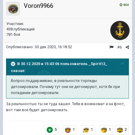
Voron9966
804
Участник
438 публикаций
781 бой
Опубликовано:
30 дек 2020, 16:18:52
#6
В 30.12.2020 в 15:43:06 пользователь
_Spirit12_
сказал:
Вопрос поддерживаю, в реальности торпеды
детонировали. Почему тут они не детонируют, хотя бк при
попадании детонировали.
За реальностью ты не туда зашел. Тебе в военкомат и на флот,
вот там все будет детонировать.
5
1
1
1
2