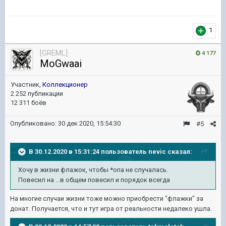
1
[GREML]
4 177
MoGwaai
Участник,
Коллекционер
2 252 публикации
12 311 боёв
Опубликовано:
30 дек 2020, 15:54:30
#5
В 30.12.2020 в 15:31:24 пользователь
nevic
сказал:
Хочу
в
жизни флажок,
чтобы *опа не случалась.
Повесил на ...в общем повесил и порядок всегда
На многие случаи жизни тоже можно приобрести "флажки" за
донат. Получается, что и тут игра от реальности недалеко ушла.