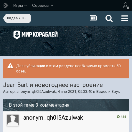
Игры
Сервисы
Видео и Звук
Для публикации в этом разделе необходимо провести 50
боёв.
Jean Bart и новогоднее настроение
Автор:
anonym_qh0I5Azulwak
,
4 янв 2021, 05:33:40
в
Видео и Звук
В этой теме 3 комментария
anonym_qh0I5Azulwak
444