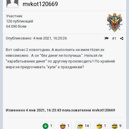
mvkot120669
Участник
126 публикаций
64 090 боёв
Опубликовано:
4 янв 2021, 16:20:26
#1
Вот сейчас 2 новогодних. А выполнить не имея Hizen их
невозможно. А он "без денег не получишь". Нельзя ли
"зарабатывание денег" по другому производить? По крайней
мере не приурочивать "купи" к праздникам?
Изменено
4 янв 2021, 16:23:43
пользователем mvkot120669
1
1
14
1
9