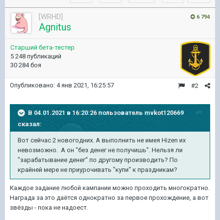
[WRHD]
6 794
Agnitus
Старший бета-тестер
5 248 публикаций
30 284 боя
Опубликовано:
4 янв 2021, 16:25:57
#2
В 04.01.2021 в 16:20:26 пользователь
mvkot120669
сказал:
Вот сейчас 2 новогодних. А выполнить не имея Hizen их
невозможно. А он "без денег не получишь". Нельзя ли
"зарабатывание денег" по другому производить? По
крайней мере не приурочивать "купи" к праздникам?
Каждое задание любой кампании можно проходить многократно.
Награда за это даётся однократно за первое прохождение, а вот
звёзды - пока не надоест.