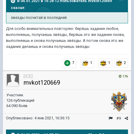
В 04.01.2021 в 16:28:12 пользователь
mvkot120669
сказал:
звезды посчитай в последней
Для особо внимательных повторяю: берёшь задание любое,
выполняешь, получаешь звёзды, берёшь это же задание снова,
выполняешь и снова получаешь звёзды. А потом снова это же
задание делаешь и снова получаешь звёзды.
7
1
1
2
[ICE]
176
mvkot120669
Участник
126 публикаций
64 090 боёв
Опубликовано:
4 янв 2021, 16:36:15
#9