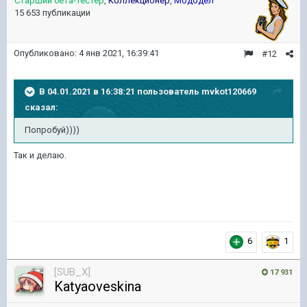
Старший бета-тестер
,
Коллекционер
,
Мододел
15 653 публикации
Опубликовано:
4 янв 2021, 16:39:41
#12
В 04.01.2021 в 16:38:21 пользователь
mvkot120669
сказал:
Попробуй))))
Так и делаю.
6
1
[SUB_X]
17 931
Katyaoveskina