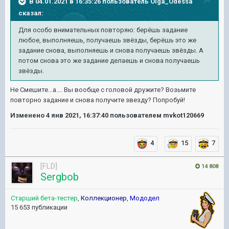
В 04.01.2021 в 16:35:26 пользователь
Olga_Odessa
сказал:
Для особо внимательных повторяю: берёшь задание
любое, выполняешь, получаешь звёзды, берёшь это же
задание снова, выполняешь и снова получаешь звёзды. А
потом снова это же задание делаешь и снова получаешь
звёзды.
Не Смешите...а.... Вы вообще с головой дружите? Возьмите
повторно задание и снова получите звезду? Попробуй!
Изменено
4 янв 2021, 16:37:40
пользователем mvkot120669
4
15
7
[FLD]
14 808
Sergbob
Старший бета-тестер
,
Коллекционер
,
Мододел
15 653 публикации