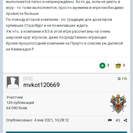
выполняется легко и непринуждённо. Хотя да, если не уметь в
игру - то тоже выполняется, просто времени в игре необходимо
провести больше.
По поводу второй компании - по традиции для донатеров
купивших Страсбург и не пожелавших ждать.
Уж что, а компании и БЗ в этой игре рассчитаны на очень
широкий круг игроков, даже посредственно играющих.
Кроме прошлогодней компании на Пуэрто и совсем уж далекой
на Камикадзе Р.
3
3
[ICE]
176
mvkot120669
Участник
126 публикаций
64 090 боёв
Опубликовано:
4 янв 2021, 16:28:12
#5