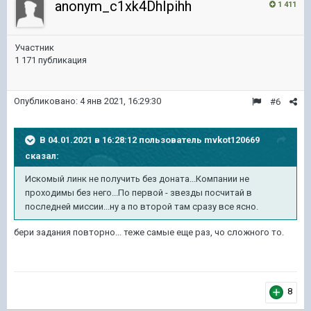
anonym_c1xk4DhIpihh
1 411
Участник
1 171 публикация
Опубликовано:
4 янв 2021, 16:29:30
#6
В 04.01.2021 в 16:28:12 пользователь
mvkot120669
сказал:
Искомый линк не получить без доната...Компании не
проходимы без него...По первой - звезды посчитай в
последней миссии...ну а по второй там сразу все ясно.
бери задания повторно... теже самые еще раз, чо сложного то.
8