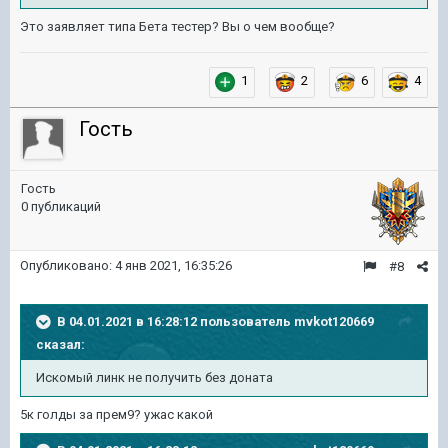
Это заявляет типа Бета тестер? Вы о чем вообще?
1
2
6
4
Гость
Гость
0 публикаций
Опубликовано:
4 янв 2021, 16:35:26
#8
В 04.01.2021 в 16:28:12 пользователь
mvkot120669
сказал:
Искомый линк не получить без
доната
5к голды за прем9? ужас какой