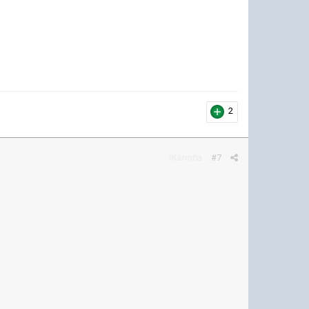
2
Жалоба
#7