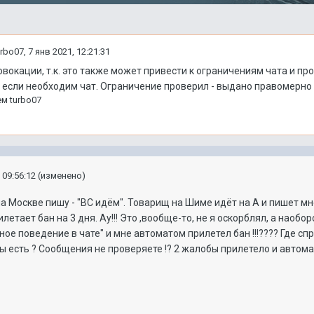
urbo07
,
7 янв 2021, 12:21:31
овокации, т.к. это также может привести к ограничениям чата и п
, если необходим чат. Ограничение проверил - выдано правомерно 
ем
turbo07
 09:56:12
(изменено)
на Москве пишу - "ВС идём". Товарищ на Шиме идёт на А и пишет мне -
илетает бан на 3 дня. Ау!!! Это ,вообще-то, не я оскорблял, а наобо
е поведение в чате" и мне автоматом прилетел бан !!!???? Где спр
ы есть ? Сообщения не проверяете !? 2 жалобы прилетело и автома