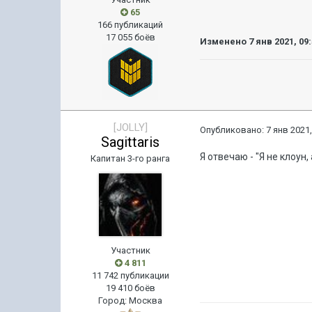
65
166 публикаций
17 055 боёв
Изменено
7 янв 2021, 09
[JOLLY]
Опубликовано:
7 янв 2021,
Sagittaris
Я отвечаю - "Я не клоун,
Капитан 3-го ранга
Участник
4 811
11 742 публикации
19 410 боёв
Город
:
Москва