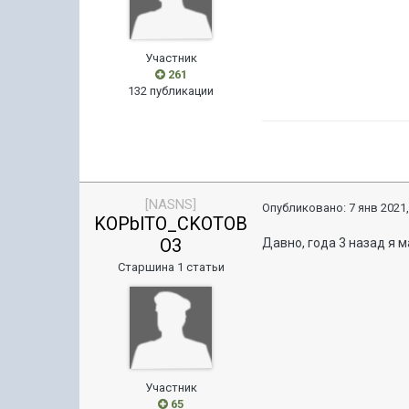
Участник
261
132 публикации
[NASNS]
Опубликовано:
7 янв 2021,
KOPblTO_CKOTOB
O3
Давно, года 3 назад я м
Старшина 1 статьи
Участник
65