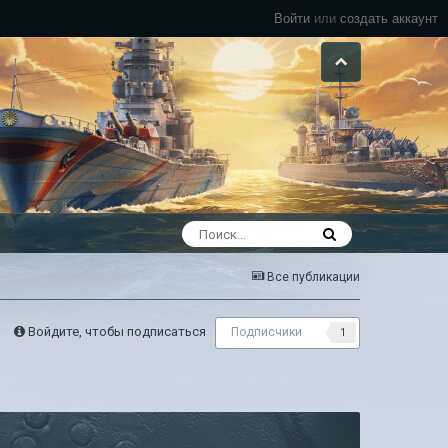
Войти
или
создать аккаунт
Все публикации
Войдите, чтобы подписаться
Подписчики
1