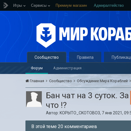
Игры
Сервисы
Премиум магазин
Адмиралтейство
Сообщество
Правила
Публикац
Форум
Администрация
Главная
Сообщество
Обсуждение Мира Кораблей
Бан чат на 3 суток. За
что !?
Автор:
KOPblTO_CKOTOBO3
,
7 янв 2021, 09:
В этой теме 20 комментариев