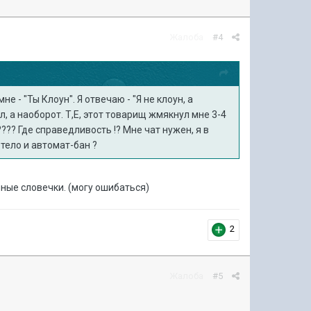
Жалоба
#4
е - "Ты Клоун". Я отвечаю - "Я не клоун, а
ял, а наоборот. Т,Е, этот товарищ жмякнул мне 3-4
??? Где справедливость !? Мне чат нужен, я в
тело и автомат-бан ?
ные словечки. (могу ошибаться)
2
Жалоба
#5