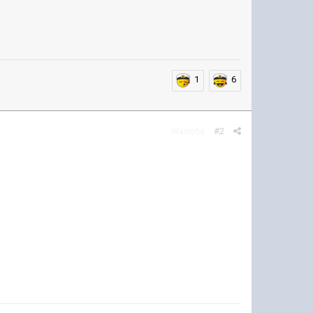
1
6
Жалоба
#2