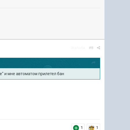
Жалоба
#8
те" и мне автоматом прилетел бан
1
1