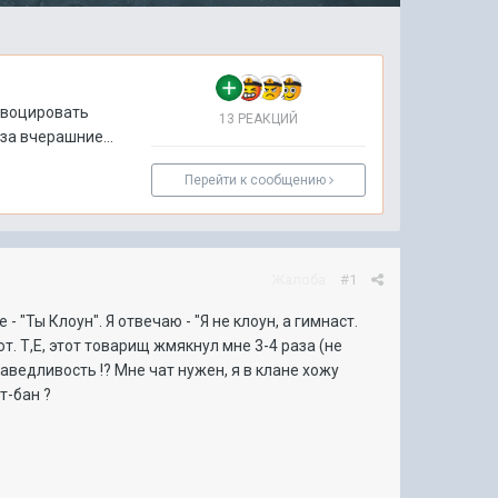
ровоцировать
13 РЕАКЦИЙ
за вчерашние...
Перейти к сообщению
Жалоба
#1
 "Ты Клоун". Я отвечаю - "Я не клоун, а гимнаст.
рот. Т,Е, этот товарищ жмякнул мне 3-4 раза (не
аведливость !? Мне чат нужен, я в клане хожу
т-бан ?