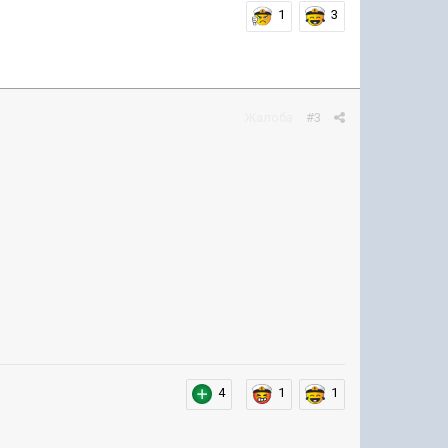
1
3
Жалоба
#3
4
1
1