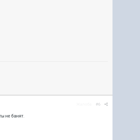
Жалоба
#6
ты не банят.