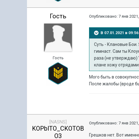
Гость
Опубликовано:
7 янв 2021,
В 07.01.2021 в 09:
Суть - Клановые Бои. 
гимнаст. Сам ты Клоун
Гость
раза (не утверждаю) 
клане хожу отрядами.
Мого быть в совокупнос
После жалобы (вроде бы
[NASNS]
Опубликовано:
7 янв 2021,
KOPblTO_CKOTOB
O3
Грешков нет. Вот именн