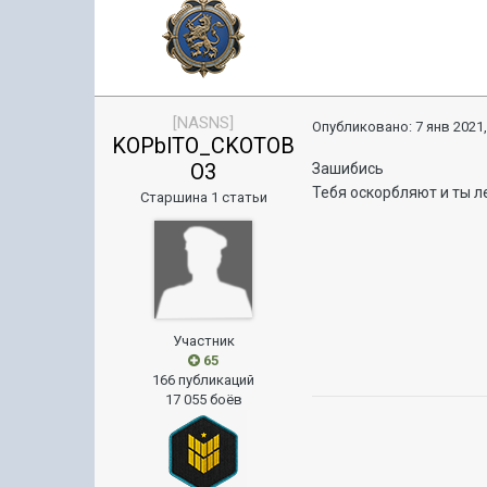
[NASNS]
Опубликовано:
7 янв 2021,
KOPblTO_CKOTOB
O3
Зашибись
Тебя оскорбляют и ты ле
Старшина 1 статьи
Участник
65
166 публикаций
17 055 боёв