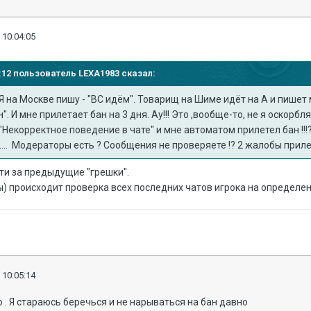
 10:04:05
56:12 пользователь
LEXA1983
сказал:
Я на Москве пишу - "ВС идём". Товарищ на Шиме идёт на А и пишет мн
". И мне прилетает бан на 3 дня. Ау!!! Это ,вообще-то, не я оскорбл
"Некорректное поведение в чате" и мне автоматом прилетел бан !!!?
... Модераторы есть ? Сообщения не проверяете !? 2 жалобы приле
ти за предыдущие "грешки".
) происходит проверка всех последних чатов игрока на определен
 10:05:14
о . Я стараюсь беречься и не нарываться на бан давно