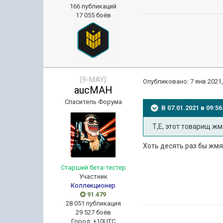
166 публикаций
17 055 боёв
[9-MAY]
Опубликовано:
7 янв 2021,
aucMAH
Спаситель Форума
В 07.01.2021 в 09:
Т,Е, этот товарищ жм
Хоть десять раз бы жмя
Старший бета-тестер
Участник
Коллекционер
91 479
28 051 публикация
29 527 боёв
Город
:
+10UTC