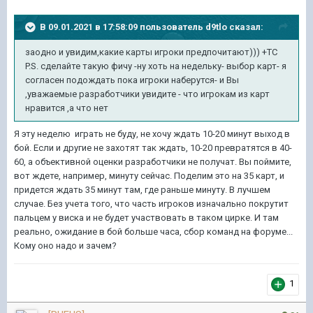
В 09.01.2021 в 17:58:09 пользователь
d9tlo
сказал:
заодно и увидим,какие карты игроки предпочитают))) +ТС
P.S. сделайте такую фичу -ну хоть на недельку- выбор карт- я
согласен подождать пока игроки наберутся- и Вы
,уважаемые разработчики увидите - что игрокам из карт
нравится ,а что нет
Я эту неделю играть не буду, не хочу ждать 10-20 минут выход в
бой. Если и другие не захотят так ждать, 10-20 превратятся в 40-
60, а объективной оценки разработчики не получат. Вы поймите,
вот ждете, например, минуту сейчас. Поделим это на 35 карт, и
придется ждать 35 минут там, где раньше минуту. В лучшем
случае. Без учета того, что часть игроков изначально покрутит
пальцем у виска и не будет участвовать в таком цирке. И там
реально, ожидание в бой больше часа, сбор команд на форуме...
Кому оно надо и зачем?
1