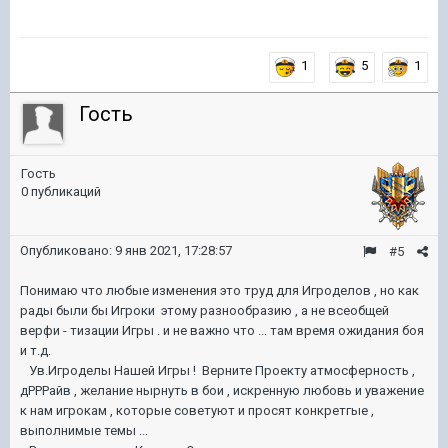
1
5
1
Гость
Гость
0 публикаций
Опубликовано:
9 янв 2021, 17:28:57
#5
Понимаю что любые изменения это труд для Игроделов , но как
рады были бы Игроки этому разнообразию , а не всеобщей
верфи - тизации Игры . и не важно что ... там время ожидания боя
и т.д.
Ув.Игроделы Нашей Игры ! Верните Проекту атмосферность ,
дРРРайв , желание нырнуть в бои , искренную любовь и уважение
к нам игрокам , которые советуют и просят конкретгые ,
выполнимые темы ...