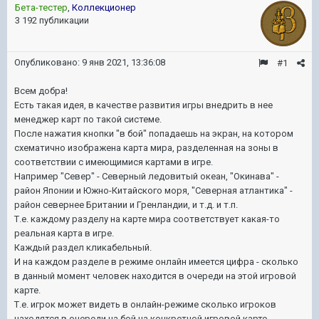
Бета-тестер
,
Коллекционер
3 192 публикации
Опубликовано:
9 янв 2021, 13:36:08
#1
Всем добра!
Есть такая идея, в качестве развития игры внедрить в нее
менеджер карт по такой системе.
После нажатия кнопки "в бой" попадаешь на экран, на котором
схематично изображена карта мира, разделенная на зоны в
соответствии с имеющимися картами в игре.
Например "Север" - Северный ледовитый океан, "Окинава" -
район Японии и Южно-Китайского моря, "Северная атлантика" -
район севернее Британии и Гренландии, и т.д. и т.п.
Т.е. каждому разделу на карте мира соответствует какая-то
реальная карта в игре.
Каждый раздел кликабельный.
И на каждом разделе в режиме онлайн имеется цифра - сколько
в данный момент человек находится в очереди на этой игровой
карте.
Т.е. игрок может видеть в онлайн-режиме сколько игроков
находятся в очереди на бой на конкретной игровой карте.