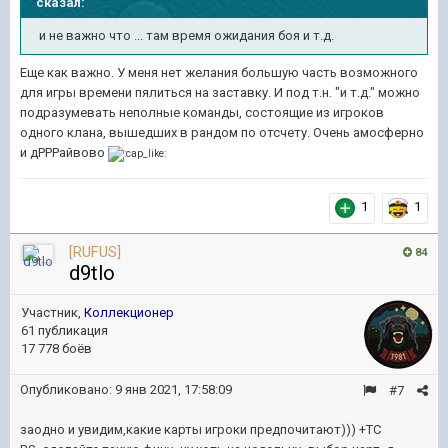
сказал:
и не
важно что ... там время ожидания боя и т.д
.
Еще как важно. У меня нет желания большую часть возможного
для игры времени пялиться на заставку. И под т.н. "и т.д." можно
подразумевать неполные команды, состоящие из игроков
одного клана, вышедших в рандом по отсчету. Очень амосферно
и дРРРайвово
1
1
[RUFUS]
84
d9tlo
Участник,
Коллекционер
61 публикация
17 778 боёв
Опубликовано:
9 янв 2021, 17:58:09
#7
заодно и увидим,какие карты игроки предпочитают))) +ТС