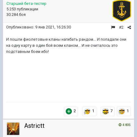
Старший бета-тестер
5 253 публикации
30 284 боя
Опубликовано:
9 янв 2021, 16:26:30
#2
И пошли фиолетовые кланы нагибать рандом... И попадали они
на одну карту в один бой всем кланом... И не считалось это
подставным боем ибо!
2
1
7
1
Astrictt
4 835