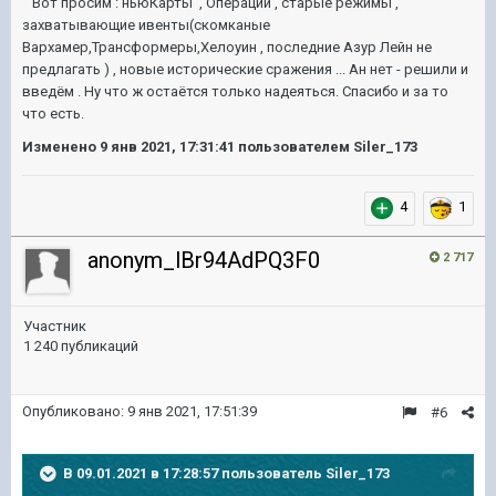
Вот просим : ньюКарты , Операции , старые режимы ,
захватывающие ивенты(скомканые
Вархамер,Трансформеры,Хелоуин , последние Азур Лейн не
предлагать ) , новые исторические сражения ... Ан нет - решили и
введём . Ну что ж остаётся только надеяться. Спасибо и за то
что есть.
Изменено
9 янв 2021, 17:31:41
пользователем Siler_173
4
1
anonym_lBr94AdPQ3F0
2 717
Участник
1 240 публикаций
Опубликовано:
9 янв 2021, 17:51:39
#6
В 09.01.2021 в 17:28:57 пользователь
Siler_173