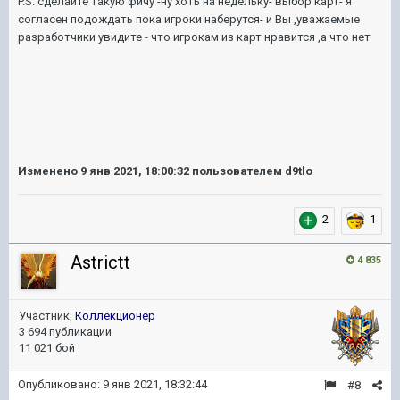
P.S. сделайте такую фичу -ну хоть на недельку- выбор карт- я
согласен подождать пока игроки наберутся- и Вы ,уважаемые
разработчики увидите - что игрокам из карт нравится ,а что нет
Изменено
9 янв 2021, 18:00:32
пользователем d9tlo
2
1
Astrictt
4 835
Участник,
Коллекционер
3 694 публикации
11 021 бой
Опубликовано:
9 янв 2021, 18:32:44
#8