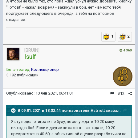
А чтобы не было тех, кто пока ждал уснул нужно добавить кнопку
"Готов!" - нажал вовремя - закинули в бой, нет - вместо тебя
подгружает следующего в очереди, а тебя на повторное
ожидание.
1
2
[BRUIN]
4 360
Isulf
Бета-тестер
,
Коллекционер
3 192 публикации
Опубликовано:
10 янв 2021, 06:41:01
#12
В 09.01.2021 в 18:32:44 пользователь
Astrictt
сказал:
Я эту неделю играть не буду, не хочу ждать 10-20 минут
выход в бой. Если и другие не захотят так ждать, 10-20
превратятся в 40-60, а объективной оценки разработчики не