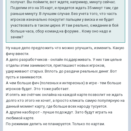
получат. Вы поймите, вот ждете, например, минуту сейчас.
Поделим это на 35 карт, и придется ждать 35 минут там, где
раньше минуту. В лучшем случае. Без учета того, что часть
игроков изначально покрутит пальцем у виска и не будет
участвовать в таком цирке. И там реально, ожидание в бой
больше часа, сбор команд на форуме... Кому оно надо и
зачем?
Ну наше дело предложить что можно улучшить, изменить. Какую
фичу ввести.
А дело разработчиков - онлайн поддерживать. У них там целые
отделы этим занимаются, приглашают новых игроков,
удерживают старых. Вплоть до раздачи реальных денег. Вот
пусть и занимаются.
А чем больше фич (полезных и интересных) в игре - тем больше
игроков будет. Это тоже работает.
И опять же счётчик онлайна на каждой карте позволит не ждать
долго кто этого не хочет, а просто кликать самую популярную на
данный момент карту, где больше всех народу тусуется.
А другие наоборот - лучше подождут. Зато будут играть на
любимой карте.
По режимам делить не планируется. Только по картам.