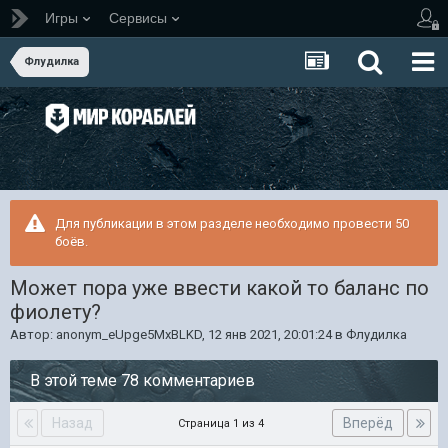
Игры
Сервисы
Флудилка
Для публикации в этом разделе необходимо провести 50
боёв.
Может пора уже ввести какой то баланс по
фиолету?
Автор:
anonym_eUpge5MxBLKD
,
12 янв 2021, 20:01:24
в
Флудилка
В этой теме 78 комментариев
Назад
Вперёд
Страница 1 из 4