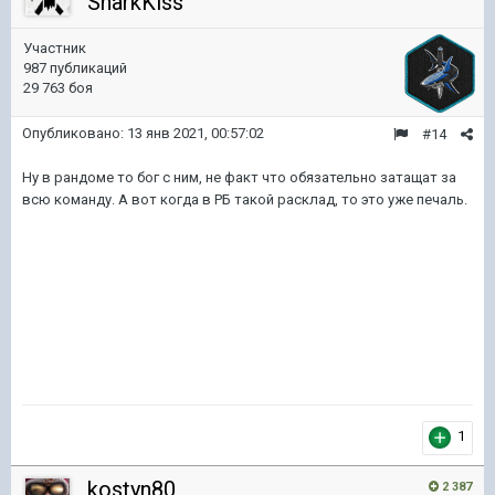
SharkKiss
Участник
987 публикаций
29 763 боя
Опубликовано:
13 янв 2021, 00:57:02
#14
Ну в рандоме то бог с ним, не факт что обязательно затащат за
всю команду. А вот когда в РБ такой расклад, то это уже печаль.
1
kostyn80
2 387