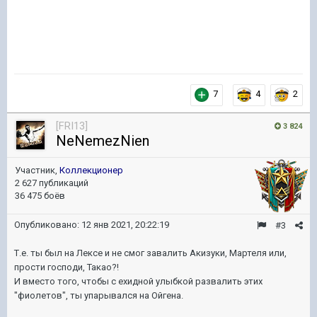
7
4
2
[FRI13]
3 824
NeNemezNien
Участник,
Коллекционер
2 627 публикаций
36 475 боёв
Опубликовано:
12 янв 2021, 20:22:19
#3
Т.е. ты был на Лексе и не смог завалить Акизуки, Мартеля или,
прости господи, Такао?!
И вместо того, чтобы с ехидной улыбкой развалить этих
"фиолетов", ты упарывался на Ойгена.