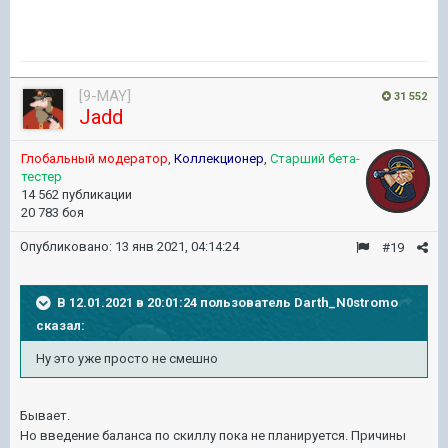
[9-MAY]
31 552
Jadd
Глобальный модератор
,
Коллекционер
,
Старший бета-
тестер
14 562 публикации
20 783 боя
Опубликовано:
13 янв 2021, 04:14:24
#19
В 12.01.2021 в 20:01:24 пользователь
Darth_N0stromo
сказал:
Ну
это уже просто не смеш
но
Бывает.
Но введение баланса по скиллу пока не планируется. Причины