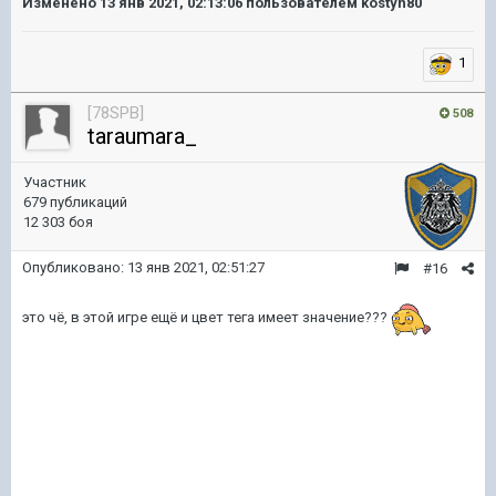
Изменено
13 янв 2021, 02:13:06
пользователем kostyn80
1
[78SPB]
508
taraumara_
Участник
679 публикаций
12 303 боя
Опубликовано:
13 янв 2021, 02:51:27
#16
это чё, в этой игре ещё и цвет тега имеет значение???