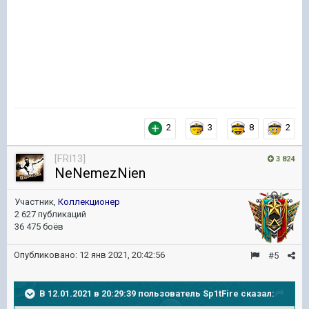
2
3
8
2
[FRI13]
3 824
NeNemezNien
Участник,
Коллекционер
2 627 публикаций
36 475 боёв
Опубликовано:
12 янв 2021, 20:42:56
#5
В 12.01.2021 в 20:29:39 пользователь
Sp1tFire
сказал: