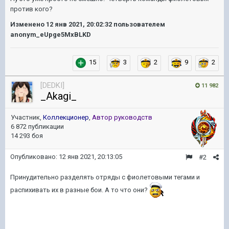
против кого?
Изменено
12 янв 2021, 20:02:32
пользователем
anonym_eUpge5MxBLKD
15
3
2
9
2
[DEDKI]
11 982
_Akagi_
Участник,
Коллекционер
,
Автор руководств
6 872 публикации
14 293 боя
Опубликовано:
12 янв 2021, 20:13:05
#2
Принудительно разделять отряды с фиолетовыми тегами и
распихивать их в разные бои. А то что они?