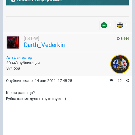
1
1
[LST-W]
8 444
Darth_Vederkin
Альфа-тестер
20 443 публикации
874 боя
Опубликовано:
14 янв 2021, 17:48:28
#2
Какая разница?
Рубка как модуль отсутствует.
:)