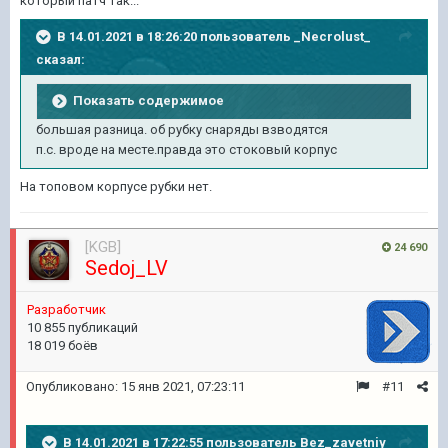
который патч так...
В 14.01.2021 в 18:26:20 пользователь
_Necrolust_
сказал:
Показать содержимое
большая разница. об рубку снаряды взводятся
п.с. вроде на месте.правда это стоковый корпус
На топовом корпусе рубки нет.
[KGB]
24 690
Sedoj_LV
Pазработчик
10 855 публикаций
18 019 боёв
Опубликовано:
15 янв 2021, 07:23:11
#11
В 14.01.2021 в 17:22:55 пользователь
Bez_zavetniy