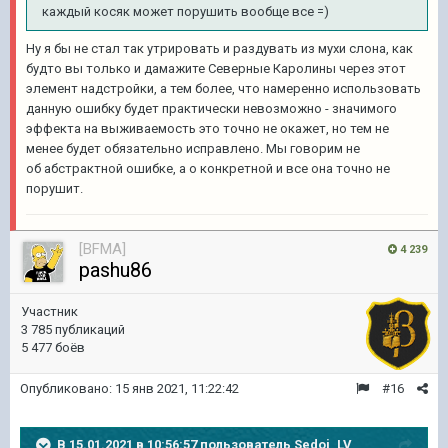
каждый косяк может порушить вообще все =)
Ну я бы не стал так утрировать и раздувать из мухи слона, как
будто вы только и дамажите Северные Каролины через этот
элемент надстройки, а тем более, что намеренно использовать
данную ошибку будет практически невозможно - значимого
эффекта на выживаемость это точно не окажет, но тем не
менее будет обязательно исправлено. Мы говорим не
об абстрактной ошибке, а о конкретной и все она точно не
порушит.
[BFMA]
4 239
pashu86
Участник
3 785 публикаций
5 477 боёв
Опубликовано:
15 янв 2021, 11:22:42
#16
В 15.01.2021 в 10:56:57 пользователь
Sedoj_LV