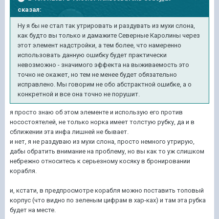
сказал:
Ну я бы не стал так утрировать и раздувать из мухи слона,
как будто вы только и дамажите Северные Каролины через
этот элемент надстройки, а тем более, что намеренно
использовать данную ошибку будет практически
невозможно - значимого эффекта на выживаемость это
точно не окажет, но тем не менее будет обязательно
исправлено. Мы говорим не обо абстрактной ошибке, а о
конкретной и все она точно не порушит.
я просто знаю об этом элементе и использую его против
носостоятелей, не только норка имеет толстую рубку, да и в
сближении эта инфа лишней не бывает.
и нет, я не раздуваю из мухи слона, просто немного утрирую,
дабы обратить внимание на проблему, но вы как то уж слишком
небрежно относитесь к серьезному косяку в бронировании
корабля.
и, кстати, в предпросмотре корабля можно поставить топовый
корпус (что видно по зеленым цифрам в хар-ках) и там эта рубка
будет на месте.