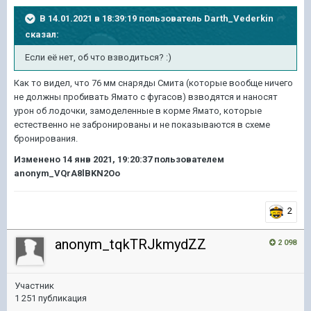
В 14.01.2021 в 18:39:19 пользователь
Darth_Vederkin
сказал:
Если её нет, об что взводиться?
:)
Как то видел, что 76 мм снаряды Смита (которые вообще ничего
не должны пробивать Ямато с фугасов) взводятся и наносят
урон об лодочки, замоделенные в корме Ямато, которые
естественно не забронированы и не показываются в схеме
бронирования.
Изменено
14 янв 2021, 19:20:37
пользователем
anonym_VQrA8lBKN2Oo
2
anonym_tqkTRJkmydZZ
2 098
Участник
1 251 публикация