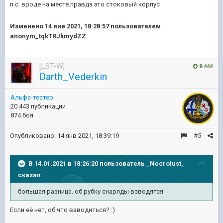
п.с. вроде на месте.правда это стоковый корпус
Изменено
14 янв 2021, 18:28:57
пользователем
anonym_tqkTRJkmydZZ
[LST-W]
8 444
Darth_Vederkin
Альфа-тестер
20 443 публикации
874 боя
Опубликовано:
14 янв 2021, 18:39:19
#5
В 14.01.2021 в 18:26:20 пользователь
_Necrolust_
сказал:
большая разница. об рубку снаряды взводятся
Если её нет, об что взводиться?
:)