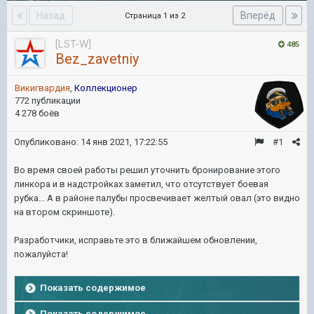
Назад
Вперёд
Страница 1 из 2
[LST-W]
485
Bez_zavetniy
Викигвардия
,
Коллекционер
772 публикации
4 278 боёв
Опубликовано:
14 янв 2021, 17:22:55
#1
Во время своей работы решил уточнить бронирование этого
линкора и в надстройках заметил, что отсутствует боевая
рубка... А в районе палубы просвечивает желтый овал (это видно
на втором скриншоте).
Разработчики, исправьте это в ближайшем обновлении,
пожалуйста!
Показать содержимое
Показать содержимое