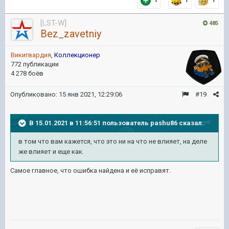
[LST-W]
485
Bez_zavetniy
Викигвардия
,
Коллекционер
772 публикации
4 278 боёв
Опубликовано:
15 янв 2021, 12:29:06
#19
В 15.01.2021 в 11:56:51 пользователь
pashu86
сказал:
в том что
вам кажется, что это ни на что не влияет, на деле
же влияет и еще
как.
Самое главное, что ошибка найдена и её исправят.