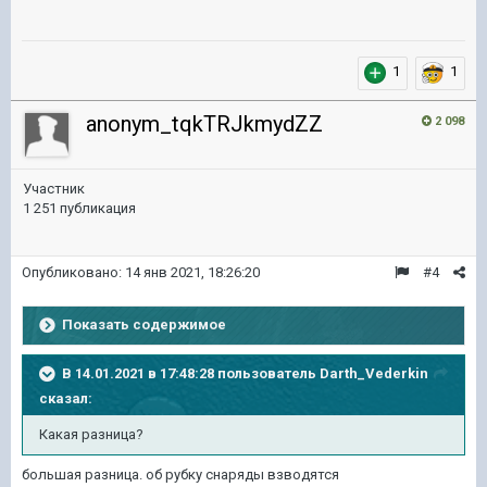
1
1
anonym_tqkTRJkmydZZ
2 098
Участник
1 251 публикация
Опубликовано:
14 янв 2021, 18:26:20
#4
Показать содержимое
В 14.01.2021 в 17:48:28 пользователь
Darth_Vederkin
сказал:
Какая разница?
большая разница. об рубку снаряды взводятся