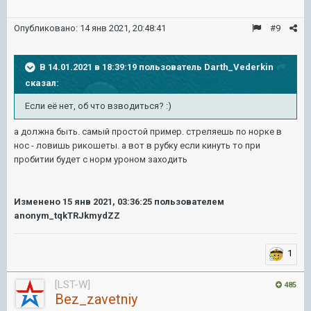
Опубликовано:
14 янв 2021, 20:48:41
#9
В 14.01.2021 в 18:39:19 пользователь
Darth_Vederkin
сказал:
Если её нет, об что взводиться?
:)
а должна быть. самый простой пример. стреляешь по норке в
нос - ловишь рикошеты. а вот в рубку если кинуть то при
пробитии будет с норм уроном заходить
Изменено
15 янв 2021, 03:36:25
пользователем
anonym_tqkTRJkmydZZ
1
[LST-W]
485
Bez_zavetniy