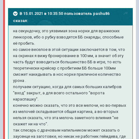
В 15.01.2021 в 10:35:50 пользователь
pashu86
сказал:
на секундочку, это уязвимая зона норки для вражеских
линкоров, ибо о рубку взводятся ББ снаряды, способные
её пробить.
но самое веселое в этой ситуации заключается в том, что
на скринах я вижу бронирование в 100 мм, а значит об эту
часть будут взводиться большинство ББ в игре, то есть
теоретически крейсер с пробитием ББ больше 100мм
сможет накидывать в нос норке приличное количество
урона .
получаем ситуацию, когда для самых больших калибров
"вход" закрыт, а для всего остального "ворота
нараспашку".
конечно можно сказать, что это все мелочи, но во-первых
из мелочей складывается общая картина, а во-вторых
нельзя сказать, что эта мелочь заметного влияния "не
окажет ни на что".
так слесарь с драчовым напильником может сказать о
заусенце на заготовке, но никак не работник геймдева, где