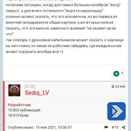
получаем ситуацию, когда для самых больших калибров "вход"
закрыт, а для всего остального "ворота нараспашку".
конечно можно сказать, что это все мелочи, но во-первых из
мелочей складывается общая картина, а во-вторых нельзя
сказать, что эта мелочь заметного влияния "не окажет ни на
что".
так слесарь с драчовым напильником может сказать о заусенце
на заготовке, но никак не работник геймдева, где каждый косяк
может порушить вообще все =)
1
[KGB]
24 690
Sedoj_LV
Pазработчик
10 855 публикаций
18 019 боёв
Опубликовано:
15 янв 2021, 10:56:57
#15