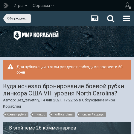
Игры
Сервисы
Обсуждение Мира Кораблей
Для публикации в этом разделе необходимо провести 50
боёв.
Куда исчезло бронирование боевой рубки
линкора США VIII уровня North Carolina?
Автор:
Bez_zavetniy
,
14 янв 2021, 17:22:55
в
Обсуждение Мира
Кораблей
боевая рубка
линкор
north carolina
топовый корпус
В этой теме 26 комментариев