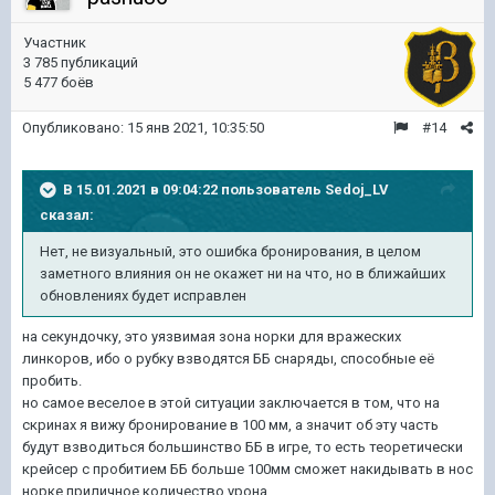
Участник
3 785 публикаций
5 477 боёв
Опубликовано:
15 янв 2021, 10:35:50
#14
В 15.01.2021 в 09:04:22 пользователь
Sedoj_LV
сказал:
Нет, не визуальный, это ошибка бронирования, в целом
заметного влияния он не окажет ни на что, но в ближайших
обновлениях будет исправлен
на секундочку, это уязвимая зона норки для вражеских
линкоров, ибо о рубку взводятся ББ снаряды, способные её
пробить.
но самое веселое в этой ситуации заключается в том, что на
скринах я вижу бронирование в 100 мм, а значит об эту часть
будут взводиться большинство ББ в игре, то есть теоретически
крейсер с пробитием ББ больше 100мм сможет накидывать в нос
норке приличное количество урона .