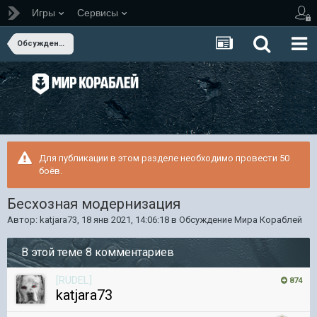
Игры
Сервисы
Обсуждение Мира Кораблей
Для публикации в этом разделе необходимо провести 50
боёв.
Бесхозная модернизация
Автор:
katjara73
,
18 янв 2021, 14:06:18
в
Обсуждение Мира Кораблей
В этой теме 8 комментариев
[RUDEL]
874
katjara73