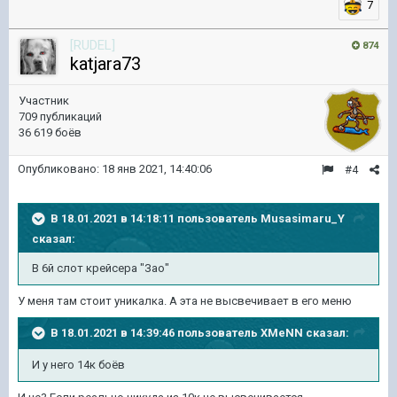
7
[RUDEL]
874
katjara73
Участник
709 публикаций
36 619 боёв
Опубликовано:
18 янв 2021, 14:40:06
#4
В 18.01.2021 в 14:18:11 пользователь
Musasimaru_Y
сказал:
В 6й слот крей
сера "Зао"
У меня там стоит уникалка. А эта не высвечивает в его меню
В 18.01.2021 в 14:39:46 пользователь
XMeNN
сказал:
И у него 14к боёв