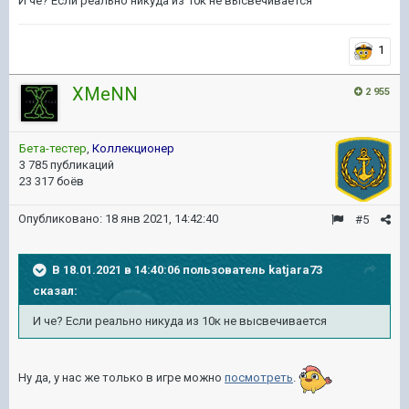
И че? Если реально никуда из 10к не высвечивается
1
XMeNN
2 955
Бета-тестер
,
Коллекционер
3 785 публикаций
23 317 боёв
Опубликовано:
18 янв 2021, 14:42:40
#5
В 18.01.2021 в 14:40:06 пользователь
katjara73
сказал:
И че? Если реально никуда из 10к не высвечивается
Ну да, у нас же только в игре можно
посмотреть
.