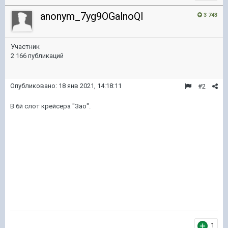
anonym_7yg9OGalnoQI
3 743
Участник
2 166 публикаций
Опубликовано:
18 янв 2021, 14:18:11
#2
В 6й слот крейсера "Зао".
1