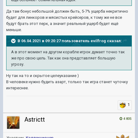
Да там бонус небольшой должен быть, 5-7% ущерба некритично
будет для линкоров и мясистых крейсеров, к тому же не все
будут брать этот перк, а значит реальный ущерб будет ещё
меньше.
В 06.04.2021 в 09:20:27 пользователь
evilfrog
сказал:
А в этот момент на другом корабле игрок думает точно так
же про свою цель. Так как она представляет большую
угрозу.
Ну так на то и скрытое целеуказание )
В человеке нужно будить азарт, только так игра станет чуточку
интереснее.
1
Astrictt
4 835
Участник,
Коллекционер