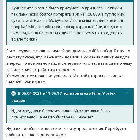
Худшее что можно было придумать в принципе. Челики и
так панически боятся потерять 1 хп из 100 000, а тут по ним
будет лететь аж на 5% кучнее. И зачем им в принципе идти
вперёд? Может тебе нравятся прекрасные бои, когда вся
тима сидит на базе, а ты один пытаешься что-то сделать
возле точки?
Вы рассуждаете как типичный рандомщик с 40% побед. Я вам по
секрету скажу, что даже если вся ваша команда решит не идти
вперёд, то всё равно найдётся первый, кто засветится и по нему
так или иначе отработают фокусом.
К тому же, все в равных условиях. И с той стороны такие же
"челики", как и у вас.
В 06.04.2021 в 11:36:17 пользователь
Fine_Vortex
сказал:
Идея вредная и бессмысленная. Игра должна быть
осмысленной, а не кто быстрее F3 нажмет.
Ну, а вы вообще не поняли механику предложения. Перк будет
работать в пассивном режиме.