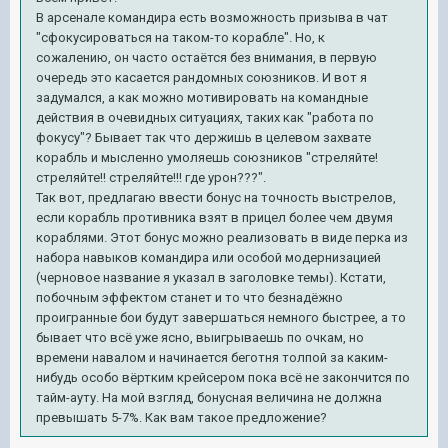
В арсенале командира есть возможность призыва в чат
"сфокусироваться на таком-то корабле". Но, к
сожалению, он часто остаётся без внимания, в первую
очередь это касается рандомных союзников. И вот я
задумался, а как можно мотивировать на командные
действия в очевидных ситуациях, таких как "работа по
фокусу"? Бывает так что держишь в целевом захвате
корабль и мысленно умоляешь союзников "стреляйте!
стреляйте!! стреляйте!!! где урон???".
Так вот, предлагаю ввести бонус на точность выстрелов,
если корабль противника взят в прицел более чем двумя
кораблями. Этот бонус можно реализовать в виде перка из
набора навыков командира или особой модернизацией
(черновое название я указал в заголовке темы). Кстати,
побочным эффектом станет и то что безнадёжно
проигранные бои будут завершаться немного быстрее, а то
бывает что всё уже ясно, выигрываешь по очкам, но
времени навалом и начинается беготня толпой за каким-
нибудь особо вёртким крейсером пока всё не закончится по
тайм-ауту. На мой взгляд, бонусная величина не должна
превышать 5-7%. Как вам такое предложение?