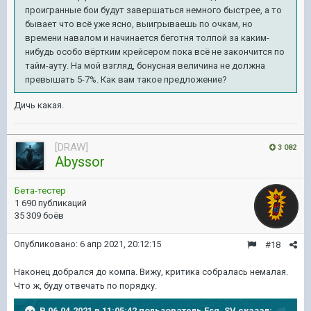
проигранные бои будут завершаться немного быстрее, а то
бывает что всё уже ясно, выигрываешь по очкам, но
времени навалом и начинается беготня толпой за каким-
нибудь особо вёртким крейсером пока всё не закончится по
тайм-ауту. На мой взгляд, бонусная величина не должна
превышать 5-7%. Как вам такое предложение?
Дичь какая.
[DRAW]
3 082
Abyssor
Бета-тестер
1 690 публикаций
35 309 боёв
Опубликовано:
6 апр 2021, 20:12:15
#18
Наконец добрался до компа. Вижу, критика собралась немалая.
Что ж, буду отвечать по порядку.
В 06.04.2021 в 11:05:42 пользователь
Esq_SV
сказал: