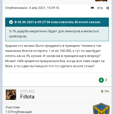
Опубликовано:
6 апр 2021, 15:39:16
#16
В 06.04.2021 в 09:27:04 пользователь
Brennet
сказал:
5-7% ущерба некритично будет для линкоров и мясистых
крейсеров,
Худшее что можно было придумать в принципе. Челики и так
панически боятся потерять 1 хп из 100 000, а тут по ним будет
лететь аж на 5% кучнее. И зачем им в принципе идти вперёд?
Может тебе нравятся прекрасные бои, когда вся тима сидит на
базе, а ты один пытаешься что-то сделать возле точки?
2
[OSCAR]
739
Fillota
Участник
1 079 публикаций