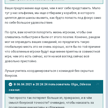
Ваше предложение еще хуже, чем я мог себе представить. Мало
тут у нас эльфизма, мы еще отбираем у корабля, в которого
целятся двое шансы выжить, как будто попасть под фокус само
по себе большое удовольствие.
По сути, вам хочется попортить жизнь игрокам, чтобы они
сливались побыстрее и были от этого позлее. Конечно, рандом
мог не оправдать ваших ожиданий, но предлагать такую
глобальную месть это не очень хорошо, хотя бы по той причине
что обозленные игроки будут еще менее приятны в совместной
игре, чем это есть сейчас, хотя на мой взгляд сейчас всё
довольно пристойно.
Лучше учитесь координироваться с командой без скрытых
бонусов.
В 06.04.2021 в 20:24:24 пользователь
Olga_Odessa
сказал:
Чел просто так потеряет больше хп, прекрасно, и в чём
смысл бонусной точности? очевидно, чтобы наказать за
проявление инициативы и сближение