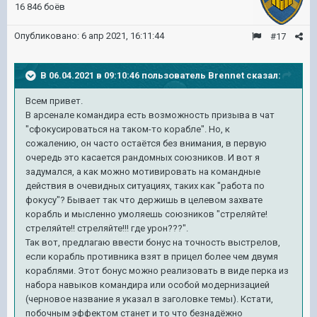
16 846 боёв
Опубликовано:
6 апр 2021, 16:11:44
#17
В 06.04.2021 в 09:10:46 пользователь
Brennet
сказал:
Всем привет.
В арсенале командира есть возможность призыва в чат
"сфокусироваться на таком-то корабле". Но, к
сожалению, он часто остаётся без внимания, в первую
очередь это касается рандомных союзников. И вот я
задумался, а как можно мотивировать на командные
действия в очевидных ситуациях, таких как "работа по
фокусу"? Бывает так что держишь в целевом захвате
корабль и мысленно умоляешь союзников "стреляйте!
стреляйте!! стреляйте!!! где урон???".
Так вот, предлагаю ввести бонус на точность выстрелов,
если корабль противника взят в прицел более чем двумя
кораблями. Этот бонус можно реализовать в виде перка из
набора навыков командира или особой модернизацией
(черновое название я указал в заголовке темы). Кстати,
побочным эффектом станет и то что безнадёжно