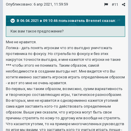
Опубликовано:
6 апр 2021, 11:59:59
#11
В 06.04.2021 в 09:10:46 пользователь
Brennet
сказал:
Как вам такое предложение?
Мне не нравится.
Логика - дать понять игрокам что это выгодно уничтожать
противника по фокусу. Но стрельба по фокусу и без этих
накруток точности выгодна, и мне кажется что игроки не такие
*** чтобы этого не понимать. Таким образом, самой
необходимости в создании выгоды нет. Мне видится что Вы
хотите именно заставить игроков играть определённым образом
- и вот это мне не очень нравится.
Во-первых, мы таким образом, возможно, сузим вариативность
и творческую составляющую игры, тактическое разнообразие.
Во-вторых, мне не нравится и одновременно кажется утопией
сама идея заставить кого-то действовать определенным
образом. Выше уже сказали, что у игрока могут быть свои
причины стрелять по кому-то другому или вообще не стрелять.
Что касается утопии, то на примере многочисленных руководств
по игре мы видим, что заставить кого-то учиться играть лучше -