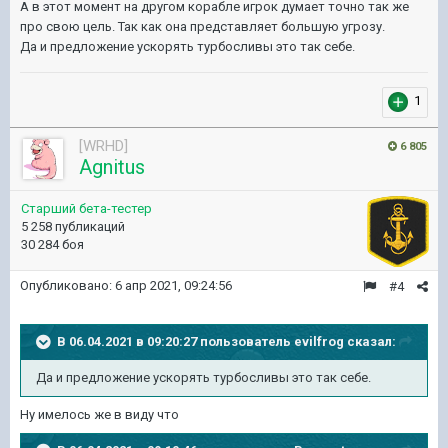
А в этот момент на другом корабле игрок думает точно так же
про свою цель. Так как она представляет большую угрозу.
Да и предложение ускорять турбосливы это так себе.
1
[WRHD]
6 805
Agnitus
Старший бета-тестер
5 258 публикаций
30 284 боя
Опубликовано:
6 апр 2021, 09:24:56
#4
В 06.04.2021 в 09:20:27 пользователь
evilfrog
сказал:
Да и предложение ускорять турбосливы это так себе.
Ну имелось же в виду что