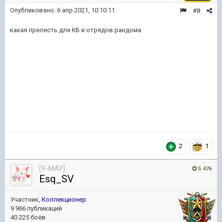
Опубликовано:
6 апр 2021, 10:10:11
#8
какая прелесть для КБ и отрядов рандома
2
1
[9-MAY]
5 476
Esq_SV
Участник,
Коллекционер
9 966 публикаций
40 225 боёв