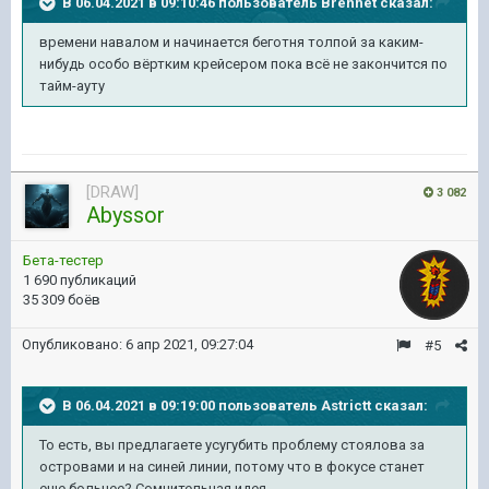
В 06.04.2021 в 09:10:46 пользователь
Brennet
сказал:
времени навалом и начинается беготня толпой за каким-
нибудь особо вёртким крейсером пока всё не закончится по
тайм-ауту
[DRAW]
3 082
Abyssor
Бета-тестер
1 690 публикаций
35 309 боёв
Опубликовано:
6 апр 2021, 09:27:04
#5
В 06.04.2021 в 09:19:00 пользователь
Astrictt
сказал:
То есть, вы предлагаете усугубить проблему стоялова за
островами и на синей линии, потому что в фокусе станет
еще больнее? Сомнительная идея.