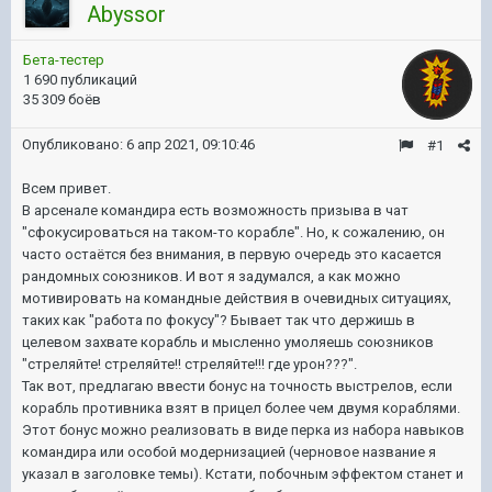
Abyssor
Бета-тестер
1 690 публикаций
35 309 боёв
Опубликовано:
6 апр 2021, 09:10:46
#1
Всем привет.
В арсенале командира есть возможность призыва в чат
"сфокусироваться на таком-то корабле". Но, к сожалению, он
часто остаётся без внимания, в первую очередь это касается
рандомных союзников. И вот я задумался, а как можно
мотивировать на командные действия в очевидных ситуациях,
таких как "работа по фокусу"? Бывает так что держишь в
целевом захвате корабль и мысленно умоляешь союзников
"стреляйте! стреляйте!! стреляйте!!! где урон???".
Так вот, предлагаю ввести бонус на точность выстрелов, если
корабль противника взят в прицел более чем двумя кораблями.
Этот бонус можно реализовать в виде перка из набора навыков
командира или особой модернизацией (черновое название я
указал в заголовке темы). Кстати, побочным эффектом станет и