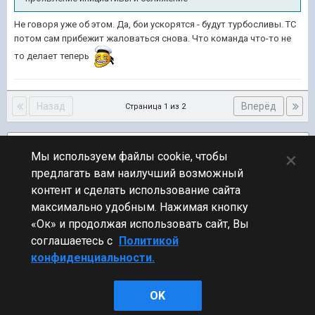
Не говоря уже об этом. Да, бои ускорятся - будут турбосливы. ТС
потом сам прибежит жаловаться снова. Что команда что-то не
то делает теперь
Назад
Вперёд
Страница 1 из 2
Подписчики
2
×
Мы используем файлы cookie, чтобы
предлагать вам наилучший возможный
ПЕРЕЙТИ К СПИСКУ ТЕМ
контент и сделать использование сайта
Предложения по игре
максимально удобным. Нажимая кнопку
«Ок» и продолжая использовать сайт, Вы
соглашаетесь с
Политикой
конфиденциальности.
Стиль
OK
Powered by Invision Community