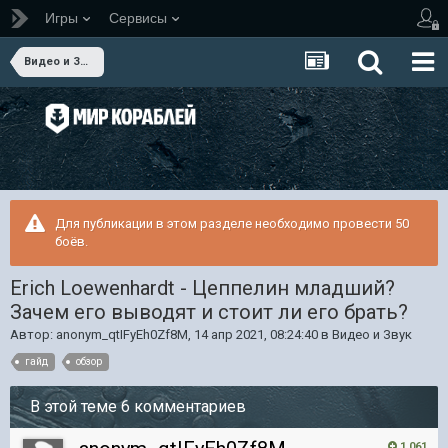
Игры
Сервисы
Видео и Звук
Для публикации в этом разделе необходимо провести 50
боёв.
Erich Loewenhardt - Цеппелин младший?
Зачем его выводят и стоит ли его брать?
Автор:
anonym_qtIFyEh0Zf8M
,
14 апр 2021, 08:24:40
в
Видео и Звук
гайд
обзор
В этой теме 6 комментариев
1 061