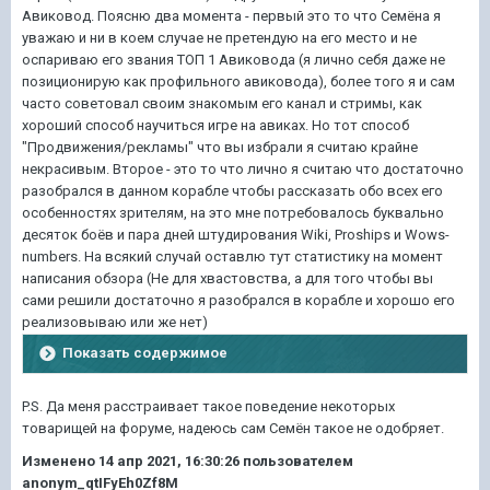
Авиковод. Поясню два момента - первый это то что Семёна я
уважаю и ни в коем случае не претендую на его место и не
оспариваю его звания ТОП 1 Авиковода (я лично себя даже не
позиционирую как профильного авиковода), более того я и сам
часто советовал своим знакомым его канал и стримы, как
хороший способ научиться игре на авиках. Но тот способ
"Продвижения/рекламы" что вы избрали я считаю крайне
некрасивым. Второе - это то что лично я считаю что достаточно
разобрался в данном корабле чтобы рассказать обо всех его
особенностях зрителям, на это мне потребовалось буквально
десяток боёв и пара дней штудирования Wiki, Proships и Wows-
numbers. На всякий случай оставлю тут статистику на момент
написания обзора (Не для хвастовства, а для того чтобы вы
сами решили достаточно я разобрался в корабле и хорошо его
реализовываю или же нет)
Показать содержимое
P.S. Да меня расстраивает такое поведение некоторых
товарищей на форуме, надеюсь сам Семён такое не одобряет.
Изменено
14 апр 2021, 16:30:26
пользователем
anonym_qtIFyEh0Zf8M