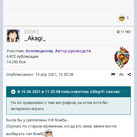
1
[DEDKI]
11 982
_Akagi_
Участник,
Коллекционер
,
Автор руководств
6 872 публикации
14 293 боя
Опубликовано:
15 апр 2021, 12:53:28
#6
В 15.04.2021 в 11:32:08 пользователь
xStep31
сказал:
Но по сравнению с тем же графом, на этом хотя бы
интересно играть
Были бы у Цеппелины ОФ бомбы...
(Скучаю по старым временам, когда ртс амер авики могли
выбирать тип бомб)