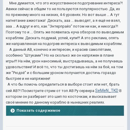
Мне думается, что это искусственное подогревание интереса?!
Авики сейчас в общем то не пользуются популярностью. Да, их
по прежнему много на низких, 4-6 уровнях. Но вот выше ... А тут
нагнетание ажиотажа! Дескать, ааа ... выводят, а я ещё не взял,
ааа ... А вдруг и его, как "Энтерпрайз" потом ни как, и никогда?!
Поэтому то и ... Опять же появилась куча обзоров по выводимым
кораблям. Дескать подумай, успей, купи!!! А это реклама, опять
же направленная на подогрев интереса к выводимым кораблям.
А данный АВ, конечно и интересен, и красив самолётами,
особенно "Штуками"! Но на сколько же он напряжен в плане
игры!!! На нём, урон наносимый, выстрадываешь, а не получаешь
удовольствие! И всё то, что ты достигаешь на нём за бой, на том
же "Рюдзё" и с большим уроном получается достичь гораздо
быстрее и не напряжнее!
А что бы помочь определиться в выборе стоит или нет, брать
SeMeN_TKD
сей АВ?! Посмотрите стрим от топ АВ Ру сервера
В
котором он разбирает это шип по косточкам, и высказывает
своё мнение по данному кораблю в нынешних реалиях.
Показать содержимое