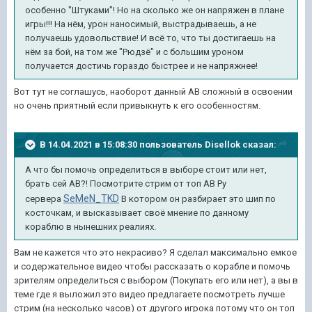
особенно "Штуками"! Но на сколько же он напряжен в плане
игры!!! На нём, урон наносимый, выстрадываешь, а не
получаешь удовольствие! И всё то, что ты достигаешь на
нём за бой, на том же "Рюдзё" и с большим уроном
получается достичь гораздо быстрее и не напряжнее!
Вот тут не соглашусь, наоборот данный АВ сложный в освоении
но очень приятный если привыкнуть к его особенностям.
В 14.04.2021 в 15:08:30 пользователь
Disellok
сказал:
А что бы помочь определиться в выборе стоит или нет,
брать сей АВ?! Посмотрите стрим от топ АВ Ру
SeMeN_TKD
сервера
В котором он разбирает это шип по
косточкам, и высказывает своё мнение по данному
кораблю в нынешних реалиях.
Вам не кажется что это некрасиво? Я сделал максимально емкое
и содержательное видео чтобы рассказать о корабле и помочь
зрителям определиться с выбором (Покупать его или нет), а вы в
теме где я выложил это видео предлагаете посмотреть лучше
стрим (на несколько часов) от другого игрока потому что он топ