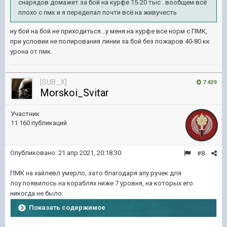
снарядов домажет за бой на курфе 15-20 тыс . вообщем всё
плохо с пмк и я переделал почти всё на живучесть
ну бой на бой не приходиться...у меня на курфе все норм с ПМК,
при условии не полирования линии за бой без пожаров 40-80 кк
урона от пмк.
[SUB_X]
7 439
Morskoi_Svitar
Участник
11 160 публикаций
Опубликовано:
21 апр 2021, 20:18:30
#8
ПМК на хайлевл умерло, зато благодаря апу ручек для
лоу появилось на кораблях ниже 7 уровня, на которых его
никогда не было:
Показать содержимое