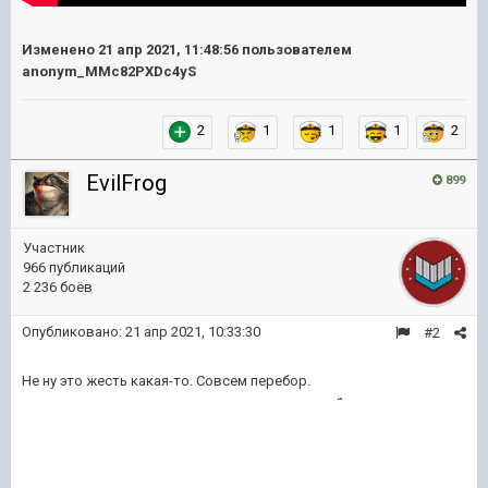
Изменено
21 апр 2021, 11:48:56
пользователем
anonym_MMc82PXDc4yS
2
1
1
1
2
EvilFrog
899
Участник
966 публикаций
2 236 боёв
Опубликовано:
21 апр 2021, 10:33:30
#2
Не ну это жесть какая-то. Совсем перебор.