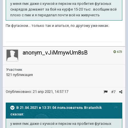
у меня пмк даже с кучкой и перком на пробития фугасных
снарядов домажет за бой на курфе 15-20 тыс . вообщем всё
плохо с пмк и я переделал почти всё на живучесть
Пи фугасном... только так и апаться, по другому уже никак.
anonym_vJiMmywUm8sB
673
Участник
521 публикация
Опубликовано:
21 апр 2021, 14:57:17
#7
В 21.04.2021 в 13:31:04 пользователь
Bratanhik
сказал:
у меня пмк даже с кучкой и перком на пробития фугасных