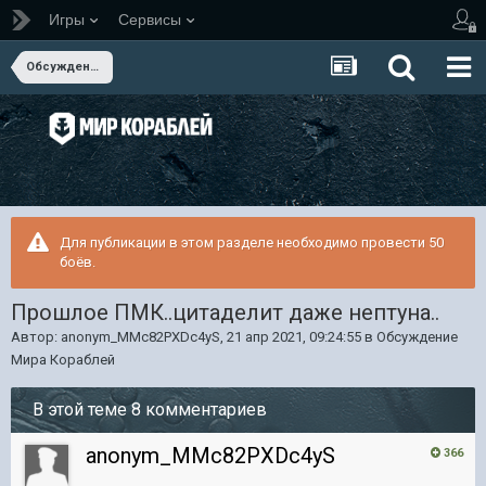
Игры
Сервисы
Обсуждение Мира Кораблей
Для публикации в этом разделе необходимо провести 50
боёв.
Прошлое ПМК..цитаделит даже нептуна..
Автор:
anonym_MMc82PXDc4yS
,
21 апр 2021, 09:24:55
в
Обсуждение
Мира Кораблей
В этой теме 8 комментариев
anonym_MMc82PXDc4yS
366