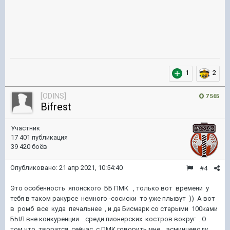
1
2
[ODINS]
7 565
Bifrest
Участник
17 401 публикация
39 420 боёв
Опубликовано:
21 апр 2021, 10:54:40
#4
Это особенность японского ББ ПМК , только вот времени у
тебя в таком ракурсе немного -сосиски то уже плывут )) А вот
в ромб все куда печальнее , и да Бисмарк со старыми 100ками
БЫЛ вне конкуренции ..среди пионерских костров вокруг . О
том что творится сейчас с ПМК говорить мне ..эсминцеводу