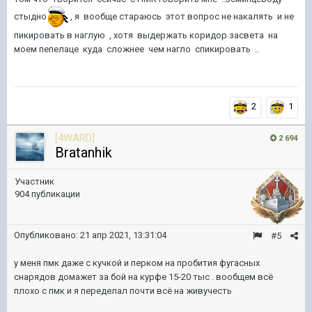
стыдно
, я вообще стараюсь этот вопрос не накалять и не
пикировать в наглую , хотя выдержать коридор засвета на
моем пепелаце куда сложнее чем нагло спикировать ..
2
1
[4WARD]
2 694
Bratanhik
Участник
904 публикации
Опубликовано:
21 апр 2021, 13:31:04
#5
у меня пмк даже с кучкой и перком на пробития фугасных
снарядов домажет за бой на курфе 15-20 тыс . вообщем всё
плохо с пмк и я переделал почти всё на живучесть