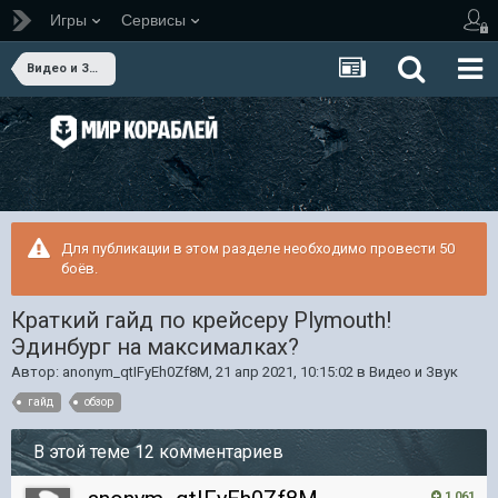
Игры
Сервисы
Видео и Звук
Для публикации в этом разделе необходимо провести 50
боёв.
Краткий гайд по крейсеру Plymouth!
Эдинбург на максималках?
Автор:
anonym_qtIFyEh0Zf8M
,
21 апр 2021, 10:15:02
в
Видео и Звук
гайд
обзор
В этой теме 12 комментариев
1 061