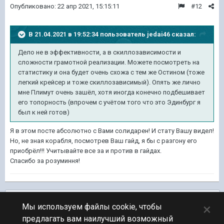
Опубликовано:
22 апр 2021, 15:15:11
#12
В 21.04.2021 в 19:52:34 пользователь
jedai46
сказал:
Дело не в эффективности, а в скиллозависимости и
сложности грамотной реализации. Можете посмотреть на
статистику и она будет очень схожа с тем же Остином (тоже
легкий крейсер и тоже скиллозависимый). Опять же лично
мне Плимут очень зашёл, хотя иногда конечно подбешивает
его топорность (впрочем с учётом того что это Эдинбург я
был к ней готов)
Я в этом посте абсолютно с Вами солидарен! И стату Вашу видел!
Но, не зная корабля, посмотрев Ваш гайд, я бы с разгону его
приобрёл!!! Учитывайте все за и против в гайдах.
Спасибо за розуминня!
Подписчики
0
×
Мы используем файлы cookie, чтобы
предлагать вам наилучший возможный