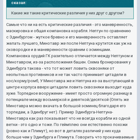
сказал:
Какие же такие критические различия у них друг с другом?
Самые что ни на есть критические различия - это маневренность,
маскировка и общая компановка корабля. Нептун по сравнению
с Эдинбургом - жуткое бревно и его маневренность оставляет
желать лучшего, Минотавр же после Нептуна крутится как уж на
сковородке и в маневренности сравним с эсминцами.
Компановка орудий ГК разительно отличается между Нептуном и
Минотавром, из-за расположения башен. Схема бронирования у
Эдинбурга такова - что тот может ловить сквозняки от
неопытных противников и не так часто принимает цитадели в
нос/корму/ромб, У Минотавра же и Нептуна из-за выступающей в
центре корпуса вверх цитадели ловить сквозняки выходит куда
хуже. Торпедное вооружение - имеет просто огромную разницу в
потенциале между восьмеркой и девяткой/десяткой (Опять же
Минотавра можно вкачать в большой эсминец благодаря его
торпедам, а Эдинбруг нет). Пример Эдинбурга-Нептуна-
Минотавра как раз показывает что не всегда корабли из одной
ветки - это одно и тоже. По геймплею они естественно похожи
(ровно как и Плимут), но вот в деталях различий у них куда
больше чем у Эдинбурга и Плимута. Говорить что прокачиваемые