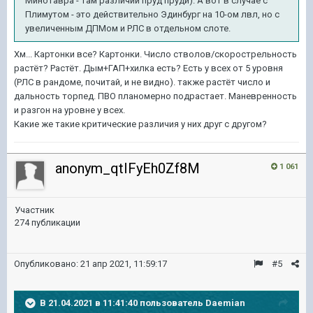
Минотавра - там различий пруд пруди). А вот в случае с
Плимутом - это действительно Эдинбург на 10-ом лвл, но с
увеличенным ДПМом и РЛС в отдельном слоте.
Хм... Картонки все? Картонки. Число стволов/скорострельность
растёт? Растёт. Дым+ГАП+хилка есть? Есть у всех от 5 уровня
(РЛС в рандоме, почитай, и не видно). также растёт число и
дальность торпед. ПВО планомерно подрастает. Маневренность
и разгон на уровне у всех.
Какие же такие критические различия у них друг с другом?
anonym_qtIFyEh0Zf8M
1 061
Участник
274 публикации
Опубликовано:
21 апр 2021, 11:59:17
#5
В 21.04.2021 в 11:41:40 пользователь
Daemian