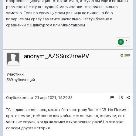
возросшая циркуляция - это критично, А с учётом ещё и больших
размеров Нептуна + худшей маскировки - это очень сильно
заметно. Если по сухим цифрам разница не видно - в бою
поверьте вы сразу заметите насколько Нептун бревно в
сравнении с Эдинбургом или Минотавром
1
anonym_AZSSux2rrwPV
289
Участник
569 публикаций
Опубликовано:
21 апр 2021, 15:29:33
#8
ТС, я дико извиняюсь, может быть затрону Ваше ЧСВ. Но Плимут
протв эсмов , всё равно как кобыле стоп-сигнал, впрочем, есть
частные случаи, когда на эсмах откровенные раки! Но это уже
совсем другая история.