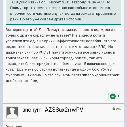
ТС, я дико извиняюсь, может быть затрону Ваше ЧСВ. Но
Плимут протв эсмов , всё равно как кобыле стоп-сигнал,
впрочем, есть частные случаи, когда на эсмах откровенные
раки! Но это уже совсем другая история.
Вы верно шутите? Для Плимута эсминцы - просто корм, вы его
точно с другим кораблём не путаете? И в видео я кстати
упомянул что одна из причин эффективности корабля - это его
редкость (не все эсмы знают что это и что там есть РЛС), Но
даже знай они про РЛС у Плимута эсминцам всё равно нужно и
точки захватывать и линкоры торпедировать, так что
подходить ближе придётся в любом случае. Я изначально даже
хотел фрагмент со стрима вставить где в одном бою Убил 3
фулловых 10-х эсма, но это слишком растягивало хронометраж
для "краткого" видео
1
anonym_AZSSux2rrwPV
289
Участник