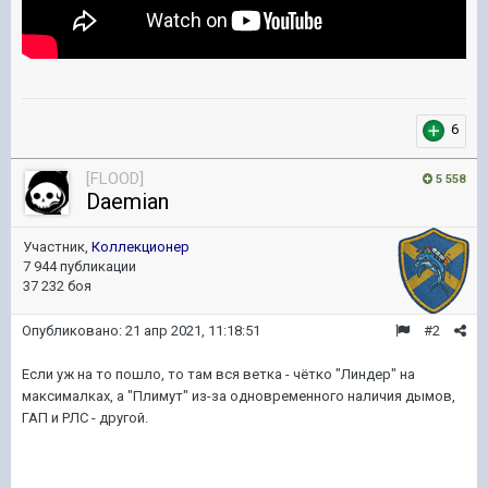
6
[FLOOD]
5 558
Daemian
Участник,
Коллекционер
7 944 публикации
37 232 боя
Опубликовано:
21 апр 2021, 11:18:51
#2
Если уж на то пошло, то там вся ветка - чётко "Линдер" на
максималках, а "Плимут" из-за одновременного наличия дымов,
ГАП и РЛС - другой.