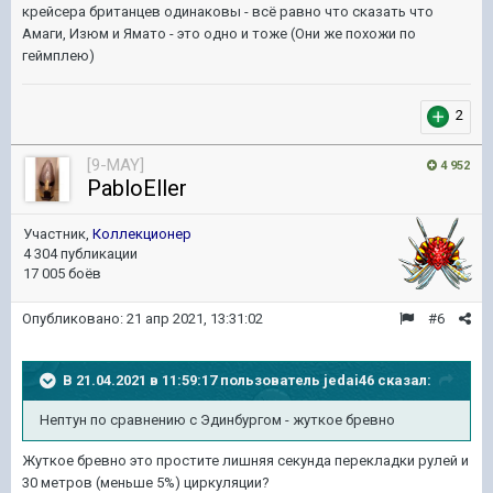
крейсера британцев одинаковы - всё равно что сказать что
Амаги, Изюм и Ямато - это одно и тоже (Они же похожи по
геймплею)
2
[9-MAY]
4 952
PabloEller
Участник,
Коллекционер
4 304 публикации
17 005 боёв
Опубликовано:
21 апр 2021, 13:31:02
#6
В 21.04.2021 в 11:59:17 пользователь
jedai46
сказал:
Нептун по сравнению с Эдинбургом - жуткое бревно
Жуткое бревно это простите лишняя секунда перекладки рулей и
30 метров (меньше 5%) циркуляции?