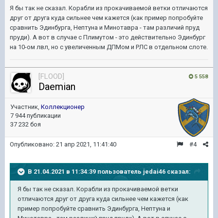
Я бы так не сказал. Корабли из прокачиваемой ветки отличаются
друг от друга куда сильнее чем кажется (как пример попробуйте
сравнить Эдинбурга, Нептуна и Минотавра - там различий пруд
пруди). А вот в случае с Плимутом - это действительно Эдинбург
на 10-ом лвл, но с увеличенным ДПМом и РЛС в отдельном слоте.
[FLOOD]
5 558
Daemian
Участник,
Коллекционер
7 944 публикации
37 232 боя
Опубликовано:
21 апр 2021, 11:41:40
#4
В 21.04.2021 в 11:34:39 пользователь
jedai46
сказал:
Я бы так не сказал. Корабли из прокачиваемой ветки
отличаются друг от друга куда сильнее чем кажется (как
пример попробуйте сравнить Эдинбурга, Нептуна и