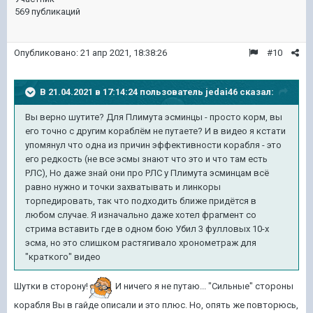
569 публикаций
Опубликовано:
21 апр 2021, 18:38:26
#10
В 21.04.2021 в 17:14:24 пользователь
jedai46
сказал:
Вы верно шутите? Для Плимута эсминцы - просто корм, вы
его точно с другим кораблём не путаете? И в видео я кстати
упомянул что одна из причин эффективности корабля - это
его редкость (не все эсмы знают что это и что там есть
РЛС), Но даже знай они про РЛС у Плимута эсминцам всё
равно нужно и точки захватывать и линкоры
торпедировать, так что подходить ближе придётся в
любом случае. Я изначально даже хотел фрагмент со
стрима вставить где в одном бою Убил 3 фулловых 10-х
эсма, но это слишком растягивало хронометраж для
"краткого" видео
Шутки в сторону!
И ничего я не путаю... "Сильные" стороны
корабля Вы в гайде описали и это плюс. Но, опять же повторюсь,