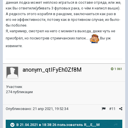
данная лодка может неплохо играться в составе отряда, или же,
как Вы ответили(убивать 3 фуловых рака, о чём я написл выше).
А редкость этого корабля в рандоме, заключаеться как раз в
его не эффективности, потому как в противном случае, их было-
бы поболее.
Я, например, смотрел на него с момента выхода, даже чуть не
приобрёл, но посмотрев стримчанских папок...
Вы уж
извините.
anonym_qtIFyEh0Zf8M
1 061
Участник
274 публикации
Опубликовано:
21 апр 2021, 19:52:34
#11
В 21.04.2021 в 18:38:26 пользователь
R__E__M