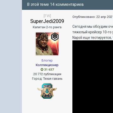
В этой теме 14 комментариев
[FW]
Опубликовано:
22 апр 2021
SuperJedi2009
Сегодня мы обсудим оче
Капитан 2-го ранга
тяжелый крейсер 10-го 
Napoli еще тестируется,
Блогер
Коллекционер
31 637
20 772 публикации
Город
:
Тихая гавань