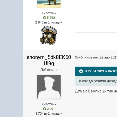
Участник
5 792
2 846 публикаций
anonym_5dk8EK50
Опубликовано:
22 апр 2021
Ul9g
Лейтенант
В 22.04.2021 в 06:
а как
до релиза доход
Думаю Вампир 2й так н
Участник
2 091
1 704 публикации