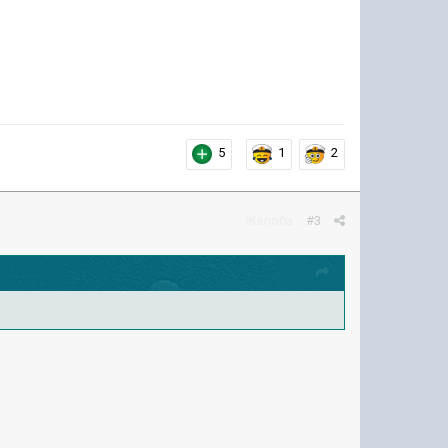
5
1
2
Жалоба
#3