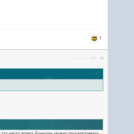
1
Жалоба
#7
 ттх часто апают. Бонусом, можно просматривать