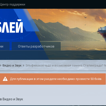
Центр поддержки
ии
Ответы разработчиков
Видео и Звук
Эльфийское чудо и возможная замена Сталинграда? N
Для публикации в этом разделе необходимо провести 50 боёв.
в
Видео и Звук