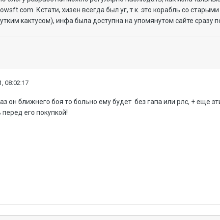
owsft.com. Кстати, хизен всегда был уг, т.к. это корабль со стары
утким кактусом), инфа была доступна на упомянутом сайте сразу п
, 08:02:17
аз он ближнего боя то больно ему будет без гапа или рлс, + еще эт
 перед его покупкой!