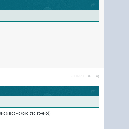
Жалоба
#6
жное возможно это точно))