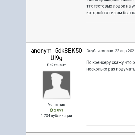
ттх тестовых лодок на w
которой тот изюм был ж
anonym_5dk8EK50
Опубликовано:
22 апр 2021
Ul9g
По крейсеру скажу что р
Лейтенант
несколько раз подумать
Участник
2 091
1 704 публикации