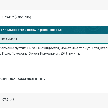
, 07:44:52
(изменено)
01:17 пользователь
meowingtons_
сказал:
 не думает.
у его еще пустят. Он за Ои ожидается, может и не тронут. Хотя,Ста
о Поло, Померань, Хизен, Иммельман, ZF-6 ну и тд.
7:50:30
пользователем 888007
, 07:51:49