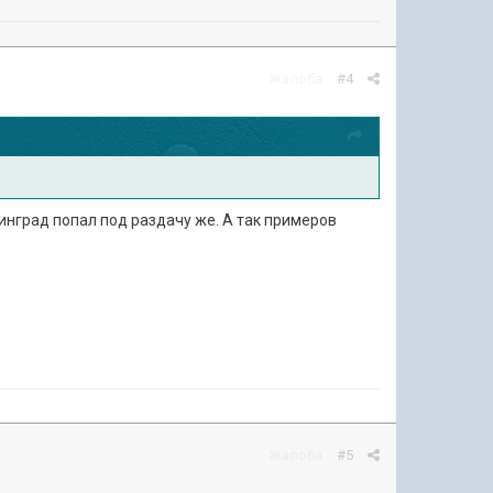
Жалоба
#4
линград попал под раздачу же. А так примеров
Жалоба
#5