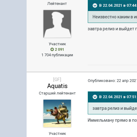
Лейтенант
В 22.04.2021 в 07:
Неизвестно каким в и
завтра релиз и выйдет 
Участник
2 091
1 704 публикации
[GF]
Опубликовано:
22 апр 2021
Aquatis
Старший лейтенант
В 22.04.2021 в 07:
завтра релиз и выйде
Иммельману прямо в по
Участник