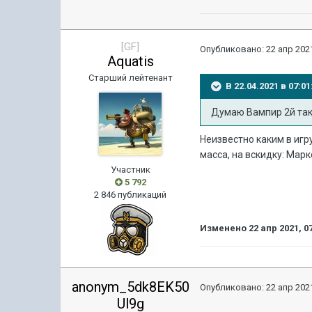
[GF]
Опубликовано:
22 апр 2021
Aquatis
Старший лейтенант
В 22.04.2021 в 07:
Думаю Вампир 2й так
Неизвестно каким в игр
масса, на вскидку: Марк
Участник
5 792
2 846 публикаций
Изменено
22 апр 2021, 0
anonym_5dk8EK50
Опубликовано:
22 апр 2021
Ul9g