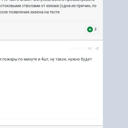
ми стоковыми стволами от изюма (одна из причин, по
осле появления хизена на тесте.
2
Жалоба
#8
и пожары по минуте и 4шт, ну такое, нужно будет