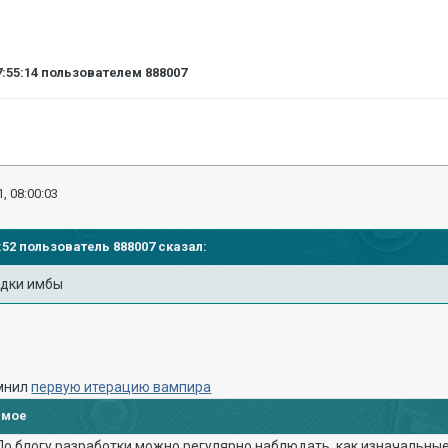
7:55:14
пользователем 888007
, 08:00:03
44:52 пользователь
888007
сказал:
одки имбы
омнил
первую итерацию вампира
имое
По блогу разработки можно регулярно наблюдать, как изначальные