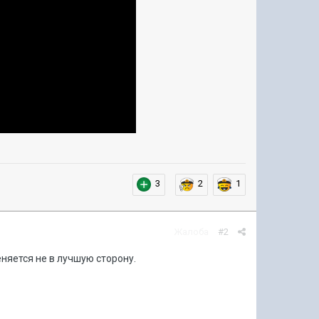
3
2
1
Жалоба
#2
еняется не в лучшую сторону.