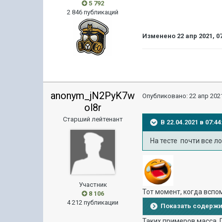
5 792
2 846 публикаций
Изменено
22 апр 2021, 0
anonym_jN2PyK7w
Опубликовано:
22 апр 2021
ol8r
Старший лейтенант
В 22.04.2021 в 07:
На тесте почти все л
Участник
Тот момент, когда всп
8 106
4 212 публикации
Показать содерж
Таких примеров масса. 