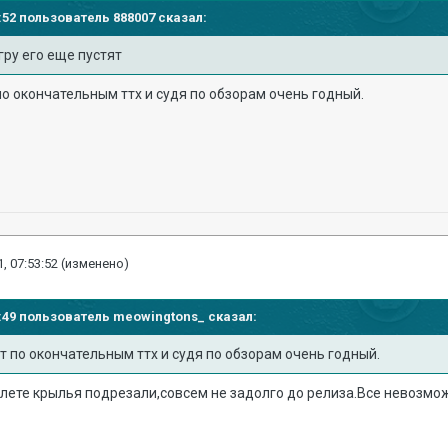
44:52 пользователь
888007
сказал:
гру его еще пустят
по окончательным ттх и судя по обзорам очень годный.
, 07:53:52
(изменено)
51:49 пользователь
meowingtons_
сказал:
т по окончательным ттх и судя по обзорам очень годный.
лете крылья подрезали,совсем не задолго до релиза.Все невозмо