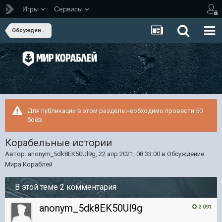
Игры
Сервисы
Обсуждение Мира Кораблей
Для публикации в этом разделе необходимо провести 50
боёв.
Корабельные истории
Автор:
anonym_5dk8EK50Ul9g
,
22 апр 2021, 08:33:00
в
Обсуждение
Мира Кораблей
В этой теме 2 комментария
anonym_5dk8EK50Ul9g
2 091