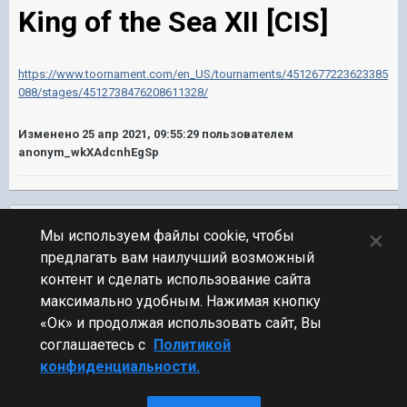
King of the Sea XII [CIS]
https://www.toornament.com/en_US/tournaments/4512677223623385
088/stages/4512738476208611328/
Изменено
25 апр 2021, 09:55:29
пользователем
anonym_wkXAdcnhEgSp
Подписчики
0
×
Мы используем файлы cookie, чтобы
предлагать вам наилучший возможный
ПЕРЕЙТИ К СПИСКУ ТЕМ
контент и сделать использование сайта
Обсуждение Мира Кораблей
максимально удобным. Нажимая кнопку
«Ок» и продолжая использовать сайт, Вы
соглашаетесь с
Политикой
конфиденциальности.
Стиль