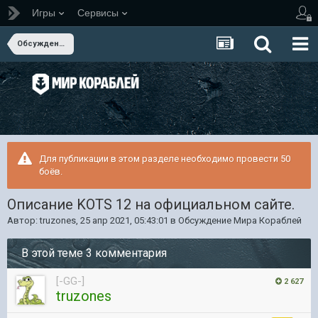
Игры
Сервисы
Обсуждение Мира Кораблей
Для публикации в этом разделе необходимо провести 50
боёв.
Описание KOTS 12 на официальном сайте.
Автор:
truzones
,
25 апр 2021, 05:43:01
в
Обсуждение Мира Кораблей
В этой теме 3 комментария
[-GG-]
2 627
truzones