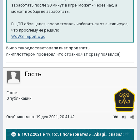
заработать после 30 минут в игре, может - через час, а
может вообще не заработать.
В ЦПП обращался, посоветовали избавиться от антивируса,
что проблему не решило.
WoWS_report.wgc
Было такое,посоветовали инет проверить
пингплоттером,проверил,что странно,чат сразу появился)
Гость
Гость
0 публикаций
Опубликовано:
19 дек 2021, 20:41:42
#3
В 19.12.2021 в 19:15:51 пользователь
_Akagi_
сказал: