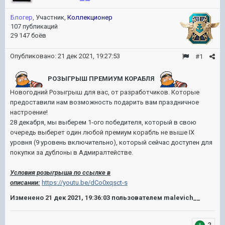
Блогер
, Участник,
Коллекционер
107 публикаций
29 147 боёв
Опубликовано:
21 дек 2021, 19:27:53
#1
РОЗЫГРЫШ ПРЕМИУМ КОРАБЛЯ
Новогодний Розыгрыш для вас, от разработчиков. Которые
предоставили нам возможность подарить вам праздничное
настроение!
28 декабря, мы выберем 1-ого победителя, который в свою
очередь выберет один любой премиум корабль не выше IX
уровня (9 уровень включительно), который сейчас доступен для
покупки за дублоны в Адмиралтействе.
Условия розыгрыша по ссылке в
описании:
https://youtu.be/dCo0xqsct-s
Изменено
21 дек 2021, 19:36:03
пользователем malevich__
2