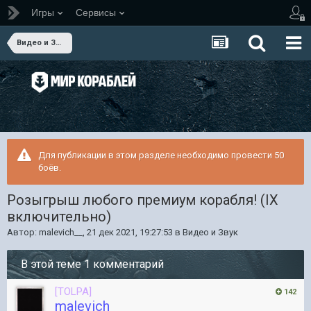
Игры
Сервисы
Видео и Звук
Для публикации в этом разделе необходимо провести 50
боёв.
Розыгрыш любого премиум корабля! (IX
включительно)
Автор:
malevich__
,
21 дек 2021, 19:27:53
в
Видео и Звук
В этой теме 1 комментарий
[TOLPA]
142
malevich__