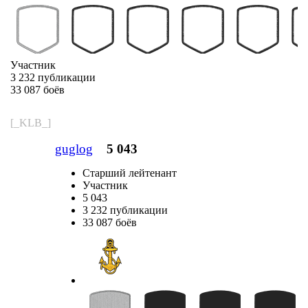
Участник
3 232 публикации
33 087 боёв
[_KLB_]
guglog
5 043
Старший лейтенант
Участник
5 043
3 232 публикации
33 087 боёв