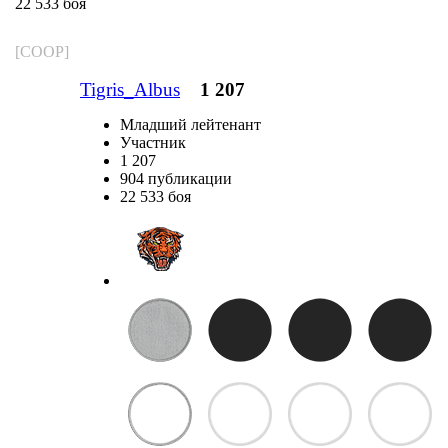
22 533 боя
[COOP]
Tigris_Albus
1 207
Младший лейтенант
Участник
1 207
904 публикации
22 533 боя