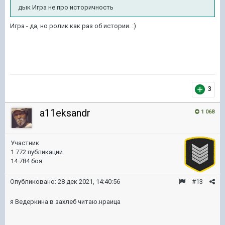
дык Игра не про историчность
Игра - да, но ролик как раз об истории.
:)
3
a11eksandr
1 068
Участник
1 772 публикации
14 784 боя
Опубликовано:
28 дек 2021, 14:40:56
#13
я Ведеркина в захлеб читаю.нраица