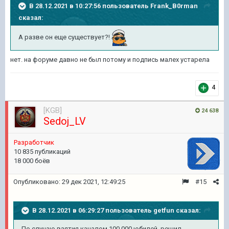
В 28.12.2021 в 10:27:56 пользователь
Frank_B0rman
сказал:
А разве он еще существует?!
нет. на форуме давно не был потому и подпись малех устарела
4
[KGB]
24 638
Sedoj_LV
Pазработчик
10 835 публикаций
18 000 боёв
Опубликовано:
29 дек 2021, 12:49:25
#15
В 28.12.2021 в 06:29:27 пользователь
getfun
сказал:
По случаю взятия каналом 100.000 юбилей решил