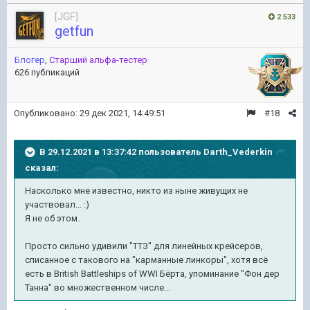
[JGF]
2 533
getfun
Блогер
,
Старший альфа-тестер
626 публикаций
Опубликовано:
29 дек 2021, 14:49:51
#18
В 29.12.2021 в 13:37:42 пользователь
Darth_Vederkin
сказал:
Насколько мне известно, никто из ныне живущих не
участвовал...
:)
Я не об этом.
Просто сильно удивили "ТТЗ" для линейных крейсеров,
списанное с такового на "карманные линкоры", хотя всё
есть в British Battleships of WWI Бёрта, упоминание "Фон дер
Танна" во множественном числе...