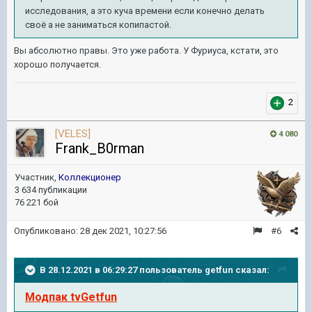
исследования, а это куча времени если конечно делать
своё а не заниматься копипастой.
Вы абсолютно правы. Это уже работа. У Фуриуса, кстати, это
хорошо получается.
2
[VELES]
4 080
Frank_B0rman
Участник,
Коллекционер
3 634 публикации
76 221 бой
Опубликовано:
28 дек 2021, 10:27:56
#6
В 28.12.2021 в 06:29:27 пользователь
getfun
сказал:
Модпак tvGetfun