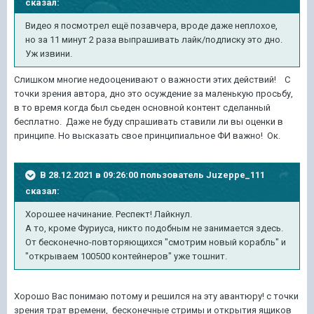
сказал:
Видео я посмотрел ещё позавчера, вроде даже неплохое,
но за 11 минут 2 раза выпрашивать лайк/подписку это дно.
Уж извини.
Слишком многие недооценивают о важности этих действий! С
точки зрения автора, дно это осуждение за маленькую просьбу,
в то время когда был сьеден основной контент сделанный
бесплатно. Даже не буду спрашивать ставили ли вы оценки в
принципе. Но высказать свое принципиальное ФИ важно! Ок.
В 28.12.2021 в 09:26:00 пользователь
Juzeppe_111
сказал:
Хорошее начинание. Респект! Лайкнул.
А то, кроме Фуриуса, никто подобным не занимается здесь.
От бесконечно-повторяющихся "смотрим новый корабль" и
"открываем 100500 контейнеров" уже тошнит.
Хорошо Вас понимаю потому и решился на эту авантюру! с точки
зрения трат времени, бесконечные стримы и открытия ящиков