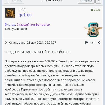
Назад
Вперёд
Страница 1 из 2
[JGF]
2 533
getfun
Блогер
,
Старший альфа-тестер
626 публикаций
Опубликовано:
28 дек 2021, 06:29:27
#1
РОЖДЕНИЕ И СМЕРТЬ ЛИНЕЙНЫХ КРЕЙСЕРОВ
По случаю взятия каналом 100.000 юбилей решил загорячится и
сделать подарок зрителям и вернуть на канал историческую
рубрику! Данное событие совпало с
выходом в релиз ветки
линейных крейсеров Германии, так что о теме долго не
размышлял ! В этом видео поговорим про зарождение класса
линейных крейсеров, про причины появления больших
крейсеров Германии и про события повлекшие закат
теоретически интересной идеи Джона Фишера! Берите попкорн и
садитесь по удобней, нас ждет путешествие по истории флота! А
если видео наберет просмотров хотя бы на уровне обзора