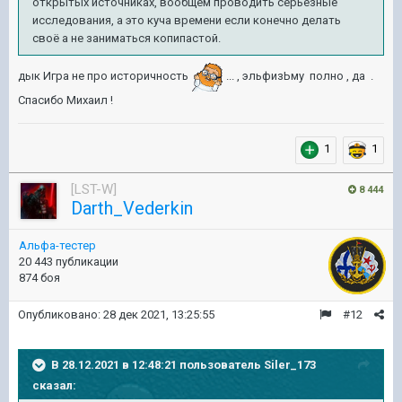
открытых источниках, вообщем проводить серьёзные
исследования, а это куча времени если конечно делать
своё а не заниматься копипастой.
дык Игра не про историчность
... , эльфизЬму полно , да .
Спасибо Михаил !
1
1
[LST-W]
8 444
Darth_Vederkin
Альфа-тестер
20 443 публикации
874 боя
Опубликовано:
28 дек 2021, 13:25:55
#12
В 28.12.2021 в 12:48:21 пользователь
Siler_173
сказал: