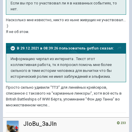
Если вы про то участвовал ли я в названных событиях, то
нет.
Насколько мне известно, никто из ныне живущих не участвовал...
:)
Я не об этом.
В 29.12.2021 в 08:39:26 пользователь
getfun
сказал:
Информацию черпал из интернета . Текст этот
коллективная работа, тк я попросил помочь мне более
сильного в теме истории человека для вычитки что бы
исторический ролик не имел заблуждений и эльфизма.
Просто сильно удивили "ТТЗ" для линейных крейсеров,
списанное с такового на "карманные линкоры", хотя всё есть в
British Battleships of WWI Бёрта, упоминание "Фон дер Танна" во
множественном числе...
JIoBu_3aJIn
233