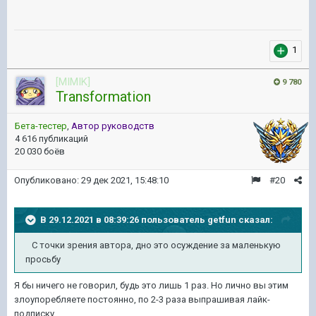
1
[MIMIK]
9 780
Transformation
Бета-тестер
,
Автор руководств
4 616 публикаций
20 030 боёв
Опубликовано:
29 дек 2021, 15:48:10
#20
В 29.12.2021 в 08:39:26 пользователь
getfun
сказал:
С точки зрения автора, дно это осуждение за маленькую
просьбу
Я бы ничего не говорил, будь это лишь 1 раз. Но лично вы этим
злоупоребляете постоянно, по 2-3 раза выпрашивая лайк-
подписку.