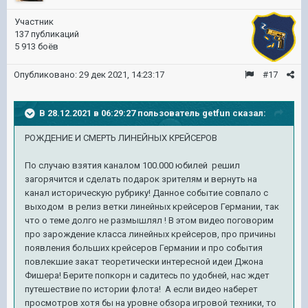
Участник
137 публикаций
5 913 боёв
Опубликовано:
29 дек 2021, 14:23:17
#17
В 28.12.2021 в 06:29:27 пользователь
getfun
сказал:
РОЖДЕНИЕ И СМЕРТЬ ЛИНЕЙНЫХ КРЕЙСЕРОВ
По случаю взятия каналом 100.000 юбилей решил
загорячится и сделать подарок зрителям и вернуть на
канал историческую рубрику! Данное событие совпало с
выходом в релиз ветки линейных крейсеров Германии, так
что о теме долго не размышлял ! В этом видео поговорим
про зарождение класса линейных крейсеров, про причины
появления больших крейсеров Германии и про события
повлекшие закат теоретически интересной идеи Джона
Фишера! Берите попкорн и садитесь по удобней, нас ждет
путешествие по истории флота! А если видео наберет
просмотров хотя бы на уровне обзора игровой техники, то