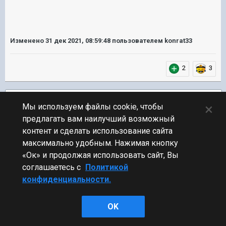
Изменено
31 дек 2021, 08:59:48
пользователем konrat33
2
3
Подписчики
1
×
Мы используем файлы cookie, чтобы
предлагать вам наилучший возможный
ПЕРЕЙТИ К СПИСКУ ТЕМ
контент и сделать использование сайта
Видео и Звук
максимально удобным. Нажимая кнопку
«Ок» и продолжая использовать сайт, Вы
соглашаетесь с
Политикой
конфиденциальности.
Стиль
OK
Powered by Invision Community