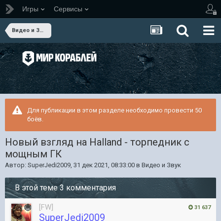
Игры
Сервисы
Видео и Звук
Для публикации в этом разделе необходимо провести 50
боёв.
Новый взгляд на Halland - торпедник с
мощным ГК
Автор:
SuperJedi2009
,
31 дек 2021, 08:33:00
в
Видео и Звук
В этой теме 3 комментария
[FW]
31 637
SuperJedi2009